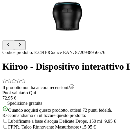
of
10
Item
Codice prodotto
:
E34910
Codice EAN
:
8720938956676
1
of
Kiiroo - Dispositivo interattiv
10
Il prodotto non ha ancora recensioni.
Puoi valutarlo
Qui.
72,95 €
Spedizione gratuita
Quando acquisti questo prodotto, ottieni
72
punti fedeltà.
Raccomandiamo di utilizzare questo prodotto:
Lubrificante a base d'acqua Delicate Drops, 150 ml
+9,95 €
FPPR. Talco Rinnovante Masturbatore
+15,95 €