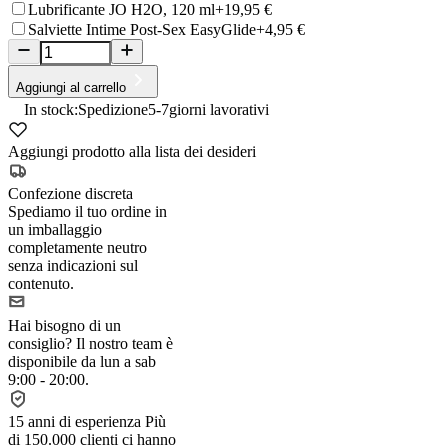
Lubrificante JO H2O, 120 ml
+19,95 €
Salviette Intime Post-Sex EasyGlide
+4,95 €
Aggiungi al carrello
In stock:
Spedizione
5-7
giorni lavorativi
Aggiungi prodotto alla lista dei desideri
Confezione discreta
Spediamo il tuo ordine in
un imballaggio
completamente neutro
senza indicazioni sul
contenuto.
Hai bisogno di un
consiglio?
Il nostro team è
disponibile da lun a sab
9:00 - 20:00.
15 anni di esperienza
Più
di 150.000 clienti ci hanno