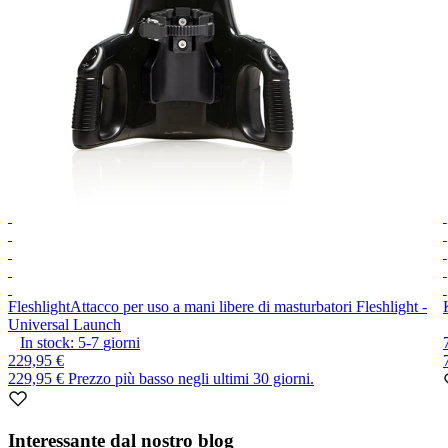
Fleshlight
Attacco per uso a mani libere di masturbatori Fleshlight -
Universal Launch
In stock:
5-7
giorni
229,95 €
229,95 €
Prezzo più basso negli ultimi 30 giorni.
Item
1
Interessante dal nostro blog