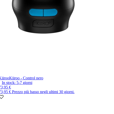
Kiiroo
Kiiroo - Control nero
In stock:
5-7
giorni
73,95 €
73,95 €
Prezzo più basso negli ultimi 30 giorni.