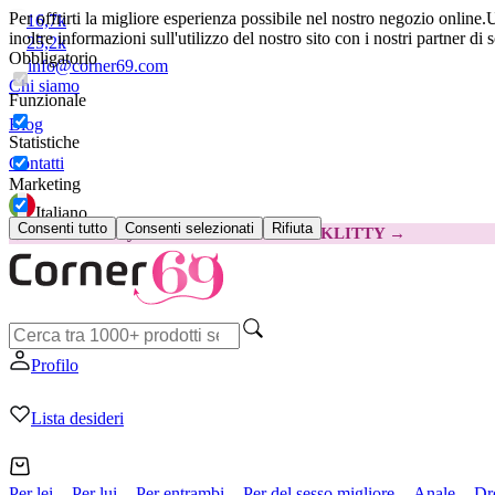
Per offrirti la migliore esperienza possibile nel nostro negozio online.
U
16,7k
inoltre informazioni sull'utilizzo del nostro sito con i nostri partner di 
25,2k
Obbligatorio
info@corner69.com
Chi siamo
Funzionale
Blog
Statistiche
Contatti
Marketing
Italiano
Consenti tutto
Consenti selezionati
Rifiuta
😽
Svakom Klitty: 15 € IN MENO
Codice: KLITTY →
Profilo
Lista desideri
Per lei
Per lui
Per entrambi
Per del sesso migliore
Anale
Dr