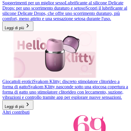
Suggerimenti per un miglior sesso
Lubrificante al silicone Delicate
Drops: per uno scorrimento duraturo e setoso
Scopri il lubrificante al
silicone Delicate Drops, che offre uno scorrimento duraturo, più
comfort, meno attrito e una sensazione setosa durante l'uso.
Leggi di più
Giocattoli erotici
Svakom Klitty: discreto stimolatore clitorideo a
forma di gatto
Svakom Klitty nasconde sotto una giocosa copertura a
forma di gatto uno stimolatore clitorideo con leccamento, suzione,
vibrazioni e controllo tramite app per esplorare nuove sensazioni.
Leggi di più
Altri contributi