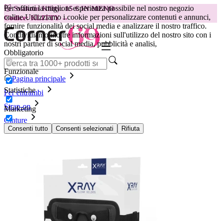
Per offrirti la migliore esperienza possibile nel nostro negozio
😽
Svakom Klitty: 15 € IN MENO
online.
Utilizziamo i cookie per personalizzare contenuti e annunci,
Codice: KLITTY →
fornire funzionalità dei social media e analizzare il nostro traffico.
Condividiamo inoltre informazioni sull'utilizzo del nostro sito con i
nostri partner di social media, pubblicità e analisi,
Obbligatorio
Funzionale
Pagina principale
Statistiche
Per entrambi
Strap-on
Marketing
Cinture
Imbracatura Strap-On XRay
Consenti tutto
Consenti selezionati
Rifiuta