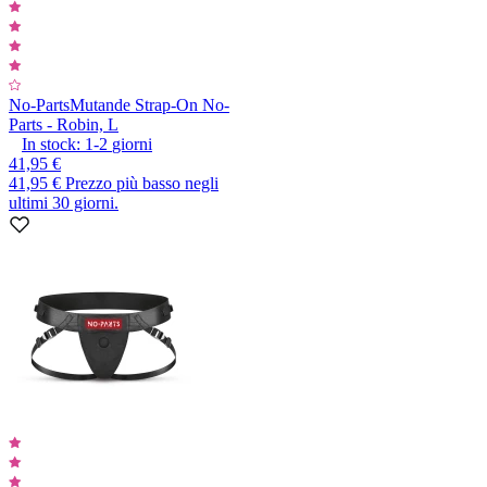
No-Parts
Mutande Strap-On No-
Parts - Robin, L
In stock:
1-2
giorni
41,95 €
41,95 €
Prezzo più basso negli
ultimi 30 giorni.