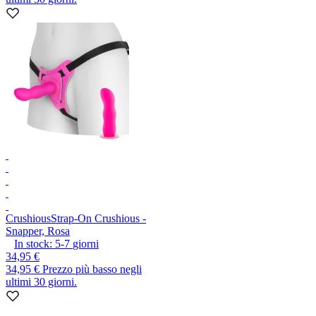
Crushious
Strap-On Crushious -
Snapper, Rosa
In stock:
5-7
giorni
34,95 €
34,95 €
Prezzo più basso negli
ultimi 30 giorni.