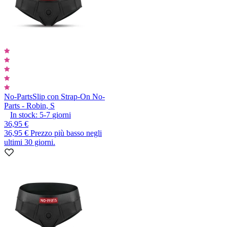
No-Parts
Slip con Strap-On No-
Parts - Robin, S
In stock:
5-7
giorni
36,95 €
36,95 €
Prezzo più basso negli
ultimi 30 giorni.