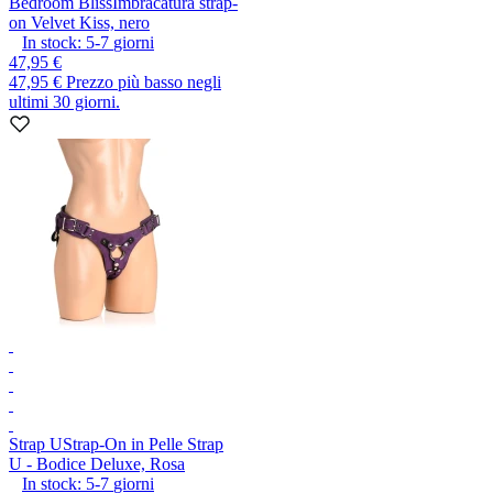
Bedroom Bliss
Imbracatura strap-
on Velvet Kiss, nero
In stock:
5-7
giorni
47,95 €
47,95 €
Prezzo più basso negli
ultimi 30 giorni.
Strap U
Strap-On in Pelle Strap
U - Bodice Deluxe, Rosa
In stock:
5-7
giorni