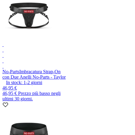
No-Parts
Imbracatura Strap-On
con Due Anelli No-Parts - Taylor
In stock:
1-2
giorni
46,95 €
46,95 €
Prezzo più basso negli
ultimi 30 giorni.