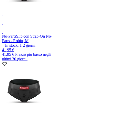
No-Parts
Slip con Strap-On No-
Parts - Robin, M
In stock:
1-2
giorni
41,95 €
41,95 €
Prezzo più basso negli
ultimi 30 giorni.