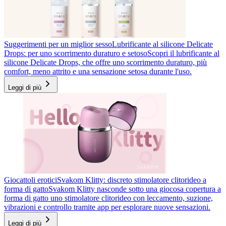
Suggerimenti per un miglior sesso
Lubrificante al silicone Delicate
Drops: per uno scorrimento duraturo e setoso
Scopri il lubrificante al
silicone Delicate Drops, che offre uno scorrimento duraturo, più
comfort, meno attrito e una sensazione setosa durante l'uso.
Leggi di più
Giocattoli erotici
Svakom Klitty: discreto stimolatore clitorideo a
forma di gatto
Svakom Klitty nasconde sotto una giocosa copertura a
forma di gatto uno stimolatore clitorideo con leccamento, suzione,
vibrazioni e controllo tramite app per esplorare nuove sensazioni.
Leggi di più