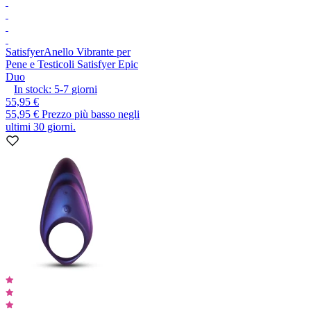
Satisfyer
Anello Vibrante per
Pene e Testicoli Satisfyer Epic
Duo
In stock:
5-7
giorni
55,95 €
55,95 €
Prezzo più basso negli
ultimi 30 giorni.