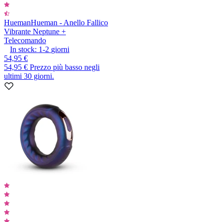
Hueman
Hueman - Anello Fallico
Vibrante Neptune +
Telecomando
In stock:
1-2
giorni
54,95 €
54,95 €
Prezzo più basso negli
ultimi 30 giorni.