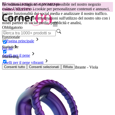
Per offrirti la migliore esperienza possibile nel nostro negozio
😽
Svakom Klitty: 15 € IN MENO
online.
Utilizziamo i cookie per personalizzare contenuti e annunci,
Codice: KLITTY →
fornire funzionalità dei social media e analizzare il nostro traffico.
Condividiamo inoltre informazioni sull'utilizzo del nostro sito con i
nostri partner di social media, pubblicità e analisi,
Obbligatorio
Funzionale
Pagina principale
Statistiche
Per lui
Anelli per il pene
Marketing
Anelli per il pene vibranti
Hueman - Jupiter anello per pene e testicoli vibrante - Viola
Consenti tutto
Consenti selezionati
Rifiuta