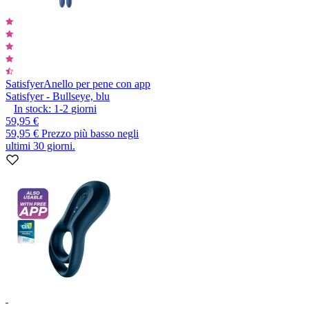
Satisfyer
Anello per pene con app
Satisfyer - Bullseye, blu
In stock:
1-2
giorni
59,95 €
59,95 €
Prezzo più basso negli
ultimi 30 giorni.