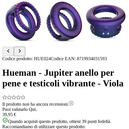
Item
Codice prodotto
:
HUE024
Codice EAN
:
8719934031593
1
of
Hueman - Jupiter anello per
8
pene e testicoli vibrante - Viola
Il prodotto non ha ancora recensioni.
Puoi valutarlo
Qui.
39,95 €
Quando acquisti questo prodotto, ottieni
39
punti fedeltà.
Raccomandiamo di utilizzare questo prodotto: