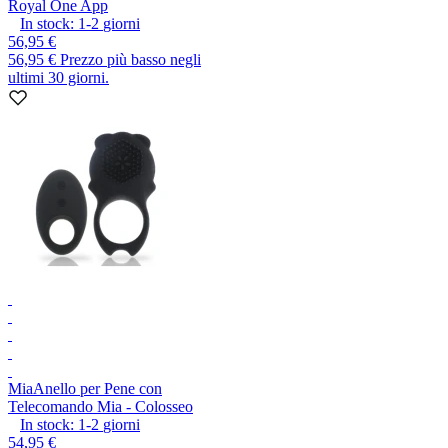
Royal One App
In stock:
1-2
giorni
56,95 €
56,95 €
Prezzo più basso negli
ultimi 30 giorni.
Mia
Anello per Pene con
Telecomando Mia - Colosseo
In stock:
1-2
giorni
54,95 €