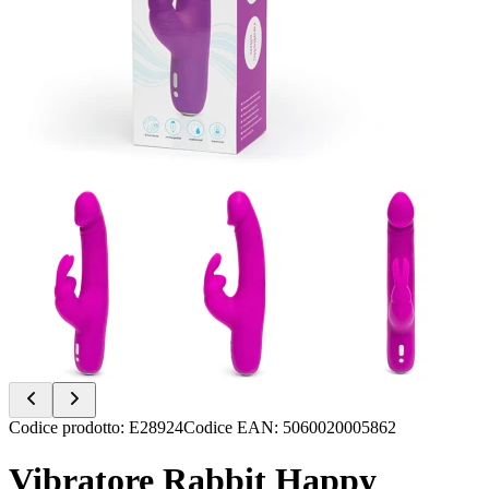
Item
Codice prodotto
:
E28924
Codice EAN
:
5060020005862
1
of
Vibratore Rabbit Happy
6