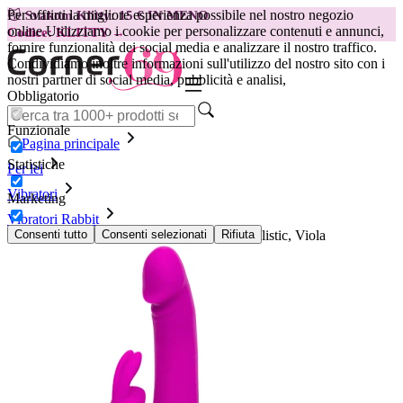
Per offrirti la migliore esperienza possibile nel nostro negozio
😽
Svakom Klitty: 15 € IN MENO
online.
Utilizziamo i cookie per personalizzare contenuti e annunci,
Codice: KLITTY →
fornire funzionalità dei social media e analizzare il nostro traffico.
Condividiamo inoltre informazioni sull'utilizzo del nostro sito con i
nostri partner di social media, pubblicità e analisi,
Obbligatorio
Funzionale
Pagina principale
Statistiche
Per lei
Vibratori
Marketing
Vibratori Rabbit
Vibratore Rabbit Happy Rabbit Slimline Realistic, Viola
Consenti tutto
Consenti selezionati
Rifiuta