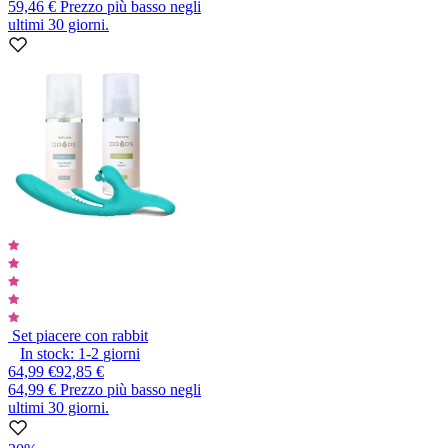
59,46 €
Prezzo più basso negli
ultimi 30 giorni.
Set piacere con rabbit
In stock:
1-2
giorni
64,99 €
92,85 €
64,99 €
Prezzo più basso negli
ultimi 30 giorni.