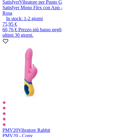
Satisfyer
Vibratore per Punto G
Satisfyer Mono Flex con App -
Rosa
In stock:
1-2
giorni
75,95 €
60,76 €
Prezzo più basso negli
ultimi 30 giorni.
PMV20
Vibratore Rabbit
PMV20 - Copy