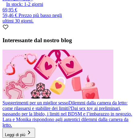
In stock:
1-2
giorni
69,95 €
59,46 €
Prezzo più basso negli
ultimi 30 giorni.
Interessante dal nostro blog
Suggerimenti per un miglior sesso
Dilemmi dalla camera da letto:
come rilassarsi e stabilire dei limiti?
Dai sex toy ai preliminari,
passando per la libido, i limiti nel BDSM e l’imbarazzo in negozio.
Lara e Monika rispondono agli autentici dilemmi dalla camera da
letto.
Leggi di più