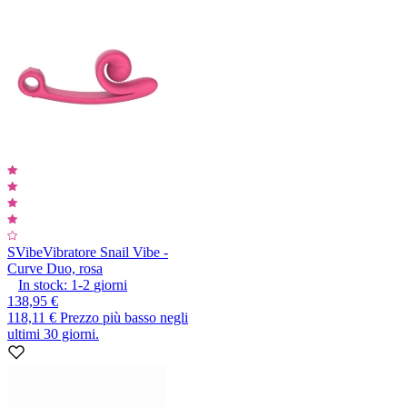
SVibe
Vibratore Snail Vibe -
Curve Duo, rosa
In stock:
1-2
giorni
138,95 €
118,11 €
Prezzo più basso negli
ultimi 30 giorni.