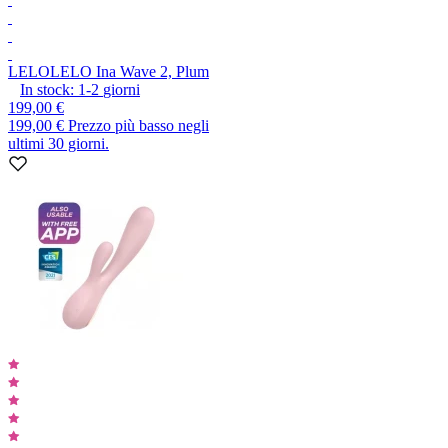
LELO
LELO Ina Wave 2, Plum
In stock:
1-2
giorni
199,00 €
199,00 €
Prezzo più basso negli
ultimi 30 giorni.