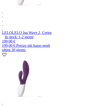
LELO
LELO Ina Wave 2, Cerise
In stock:
1-2
giorni
199,00 €
199,00 €
Prezzo più basso negli
ultimi 30 giorni.