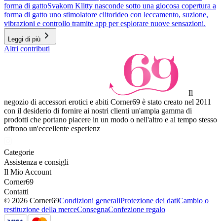
forma di gatto
Svakom Klitty nasconde sotto una giocosa copertura a
forma di gatto uno stimolatore clitorideo con leccamento, suzione,
vibrazioni e controllo tramite app per esplorare nuove sensazioni.
Leggi di più
Altri contributi
Il
negozio di accessori erotici e abiti Corner69 è stato creato nel 2011
con il desiderio di fornire ai nostri clienti un'ampia gamma di
prodotti che portano piacere in un modo o nell'altro e al tempo stesso
offrono un'eccellente esperienz
Categorie
Assistenza e consigli
Il Mio Account
Corner69
Contatti
© 2026 Corner69
Condizioni generali
Protezione dei dati
Cambio o
restituzione della merce
Consegna
Confezione regalo