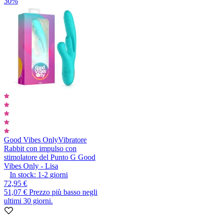
30%
Good Vibes Only
Vibratore
Rabbit con impulso con
stimolatore del Punto G Good
Vibes Only - Lisa
In stock:
1-2
giorni
72,95 €
51,07 €
Prezzo più basso negli
ultimi 30 giorni.