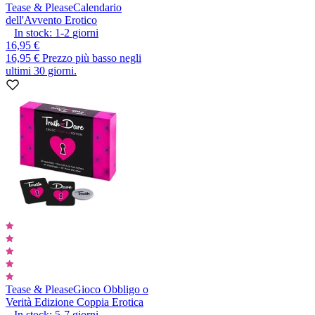
Tease & Please
Calendario
dell'Avvento Erotico
In stock:
1-2
giorni
16,95 €
16,95 €
Prezzo più basso negli
ultimi 30 giorni.
Tease & Please
Gioco Obbligo o
Verità Edizione Coppia Erotica
In stock:
5-7
giorni