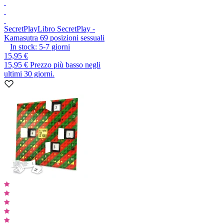
SecretPlay
Libro SecretPlay -
Kamasutra 69 posizioni sessuali
In stock:
5-7
giorni
15,95 €
15,95 €
Prezzo più basso negli
ultimi 30 giorni.