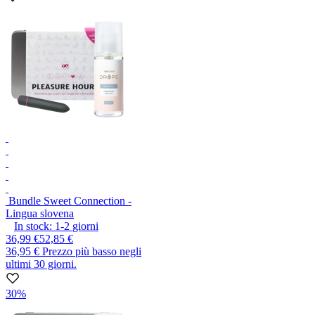
Bundle Sweet Connection -
Lingua slovena
In stock:
1-2
giorni
36,99 €
52,85 €
36,95 €
Prezzo più basso negli
ultimi 30 giorni.
30%