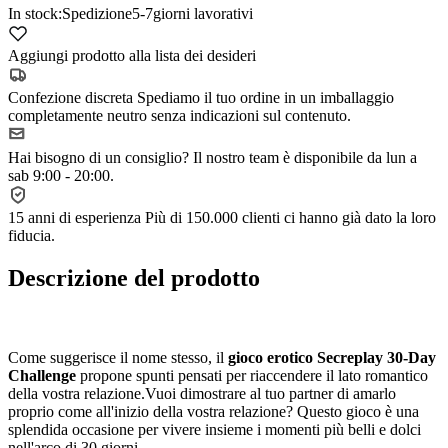
In stock:
Spedizione
5-7
giorni lavorativi
Aggiungi prodotto alla lista dei desideri
Confezione discreta
Spediamo il tuo ordine in un imballaggio
completamente neutro senza indicazioni sul contenuto.
Hai bisogno di un consiglio?
Il nostro team è disponibile da lun a
sab 9:00 - 20:00.
15 anni di esperienza
Più di 150.000 clienti ci hanno già dato la loro
fiducia.
Descrizione del prodotto
Come suggerisce il nome stesso, il
gioco erotico Secreplay 30-Day
Challenge
propone spunti pensati per riaccendere il lato romantico
della vostra relazione.
Vuoi dimostrare al tuo partner di amarlo
proprio come all'inizio della vostra relazione? Questo gioco è una
splendida occasione per vivere insieme i momenti più belli e dolci
nell'arco di 30 giorni.