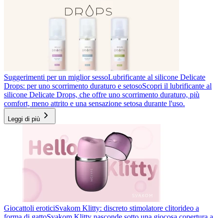
Suggerimenti per un miglior sesso
Lubrificante al silicone Delicate
Drops: per uno scorrimento duraturo e setoso
Scopri il lubrificante al
silicone Delicate Drops, che offre uno scorrimento duraturo, più
comfort, meno attrito e una sensazione setosa durante l'uso.
Leggi di più
Giocattoli erotici
Svakom Klitty: discreto stimolatore clitorideo a
forma di gatto
Svakom Klitty nasconde sotto una giocosa copertura a