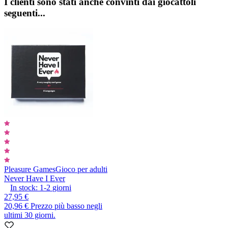
I clienti sono stati anche convinti dai giocattoli
seguenti...
Pleasure Games
Gioco per adulti
Never Have I Ever
In stock:
1-2
giorni
27,95 €
20,96 €
Prezzo più basso negli
ultimi 30 giorni.