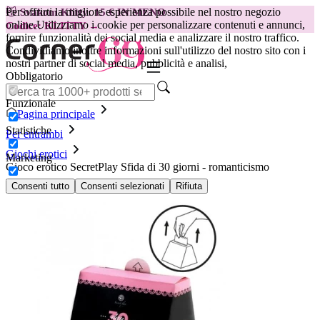
Per offrirti la migliore esperienza possibile nel nostro negozio
😽
Svakom Klitty: 15 € IN MENO
online.
Utilizziamo i cookie per personalizzare contenuti e annunci,
Codice: KLITTY →
fornire funzionalità dei social media e analizzare il nostro traffico.
Condividiamo inoltre informazioni sull'utilizzo del nostro sito con i
nostri partner di social media, pubblicità e analisi,
Obbligatorio
Funzionale
Pagina principale
Statistiche
Per entrambi
Giochi erotici
Marketing
Gioco erotico SecretPlay Sfida di 30 giorni - romanticismo
Consenti tutto
Consenti selezionati
Rifiuta