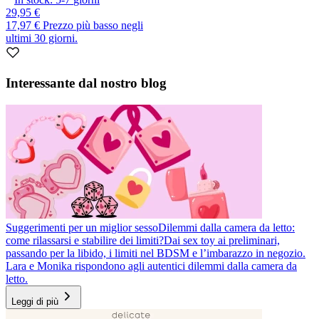
29,95 €
17,97 €
Prezzo più basso negli
ultimi 30 giorni.
Interessante dal nostro blog
Suggerimenti per un miglior sesso
Dilemmi dalla camera da letto:
come rilassarsi e stabilire dei limiti?
Dai sex toy ai preliminari,
passando per la libido, i limiti nel BDSM e l’imbarazzo in negozio.
Lara e Monika rispondono agli autentici dilemmi dalla camera da
letto.
Leggi di più