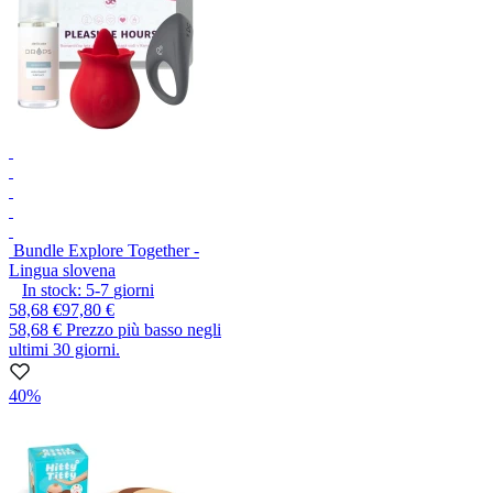
Bundle Explore Together -
Lingua slovena
In stock:
5-7
giorni
58,68 €
97,80 €
58,68 €
Prezzo più basso negli
ultimi 30 giorni.
40%