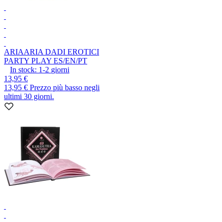
ARIA
ARIA DADI EROTICI
PARTY PLAY ES/EN/PT
In stock:
1-2
giorni
13,95 €
13,95 €
Prezzo più basso negli
ultimi 30 giorni.