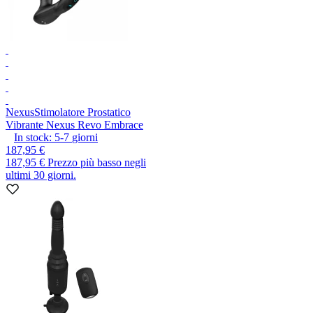
Nexus
Stimolatore Prostatico
Vibrante Nexus Revo Embrace
In stock:
5-7
giorni
187,95 €
187,95 €
Prezzo più basso negli
ultimi 30 giorni.