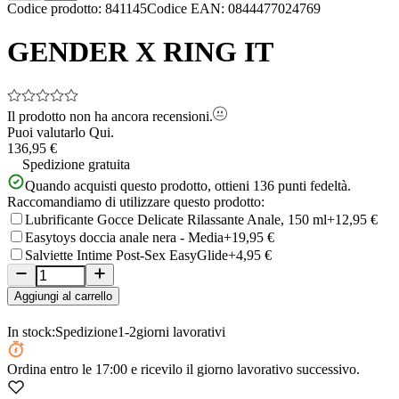
Item
Codice prodotto
:
841145
Codice EAN
:
0844477024769
1
of
GENDER X RING IT
5
Il prodotto non ha ancora recensioni.
Puoi valutarlo
Qui.
136,95 €
Spedizione gratuita
Quando acquisti questo prodotto, ottieni
136
punti fedeltà.
Raccomandiamo di utilizzare questo prodotto:
Lubrificante Gocce Delicate Rilassante Anale, 150 ml
+12,95 €
Easytoys doccia anale nera - Media
+19,95 €
Salviette Intime Post-Sex EasyGlide
+4,95 €
Aggiungi al carrello
In stock:
Spedizione
1-2
giorni lavorativi
Ordina
entro le 17:00
e ricevilo il giorno lavorativo successivo.