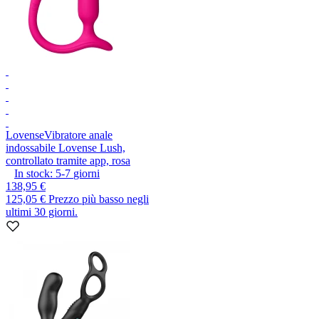
Lovense
Vibratore anale
indossabile Lovense Lush,
controllato tramite app, rosa
In stock:
5-7
giorni
138,95 €
125,05 €
Prezzo più basso negli
ultimi 30 giorni.