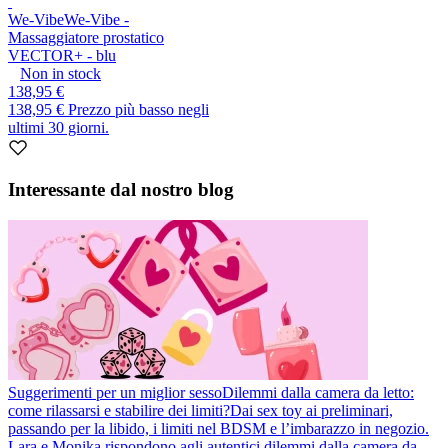
We-Vibe
We-Vibe -
Massaggiatore prostatico
VECTOR+ - blu
Non in stock
138,95 €
138,95 €
Prezzo più basso negli
ultimi 30 giorni.
Interessante dal nostro blog
Suggerimenti per un miglior sesso
Dilemmi dalla camera da letto:
come rilassarsi e stabilire dei limiti?
Dai sex toy ai preliminari,
passando per la libido, i limiti nel BDSM e l’imbarazzo in negozio.
Lara e Monika rispondono agli autentici dilemmi dalla camera da