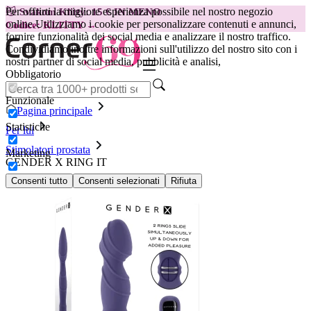
Per offrirti la migliore esperienza possibile nel nostro negozio
😽
Svakom Klitty: 15 € IN MENO
online.
Utilizziamo i cookie per personalizzare contenuti e annunci,
Codice: KLITTY →
fornire funzionalità dei social media e analizzare il nostro traffico.
Condividiamo inoltre informazioni sull'utilizzo del nostro sito con i
nostri partner di social media, pubblicità e analisi,
Obbligatorio
Funzionale
Pagina principale
Statistiche
Per lui
Stimolatori prostata
Marketing
GENDER X RING IT
Consenti tutto
Consenti selezionati
Rifiuta