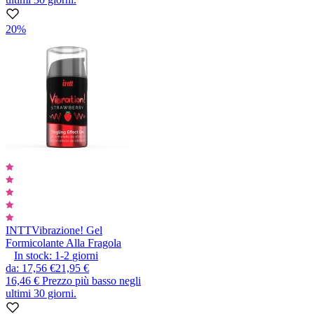
20%
INTT
Vibrazione! Gel
Formicolante Alla Fragola
In stock:
1-2
giorni
da
:
17,56 €
21,95 €
16,46 €
Prezzo più basso negli
ultimi 30 giorni.