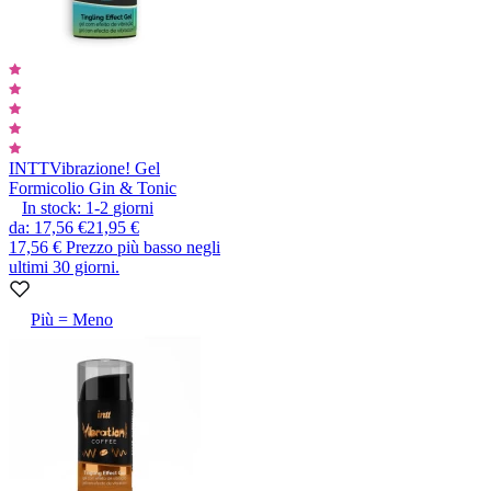
INTT
Vibrazione! Gel
Formicolio Gin & Tonic
In stock:
1-2
giorni
da
:
17,56 €
21,95 €
17,56 €
Prezzo più basso negli
ultimi 30 giorni.
Più = Meno