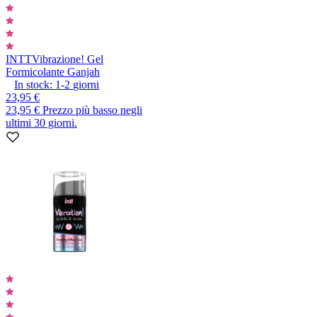
INTT
Vibrazione! Gel
Formicolante Ganjah
In stock:
1-2
giorni
23,95 €
23,95 €
Prezzo più basso negli
ultimi 30 giorni.