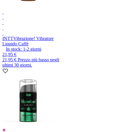
INTT
Vibrazione! Vibratore
Liquido Caffè
In stock:
1-2
giorni
21,95 €
21,95 €
Prezzo più basso negli
ultimi 30 giorni.