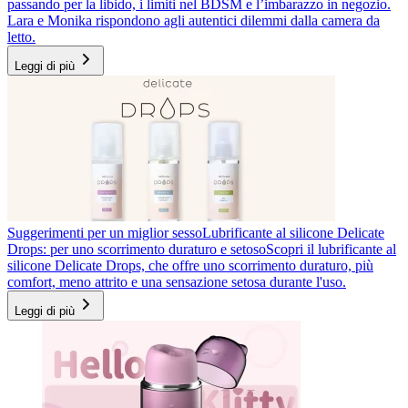
passando per la libido, i limiti nel BDSM e l’imbarazzo in negozio.
Lara e Monika rispondono agli autentici dilemmi dalla camera da
letto.
Leggi di più
Suggerimenti per un miglior sesso
Lubrificante al silicone Delicate
Drops: per uno scorrimento duraturo e setoso
Scopri il lubrificante al
silicone Delicate Drops, che offre uno scorrimento duraturo, più
comfort, meno attrito e una sensazione setosa durante l'uso.
Leggi di più