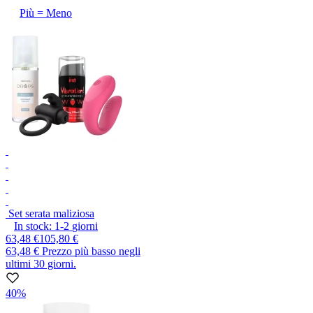
Più = Meno
Set serata maliziosa
In stock:
1-2
giorni
63,48 €
105,80 €
63,48 €
Prezzo più basso negli
ultimi 30 giorni.
40%