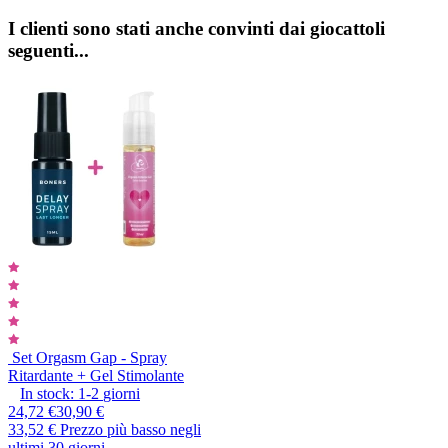
I clienti sono stati anche convinti dai giocattoli
seguenti...
Set Orgasm Gap - Spray
Ritardante + Gel Stimolante
In stock:
1-2
giorni
24,72 €
30,90 €
33,52 €
Prezzo più basso negli
ultimi 30 giorni.