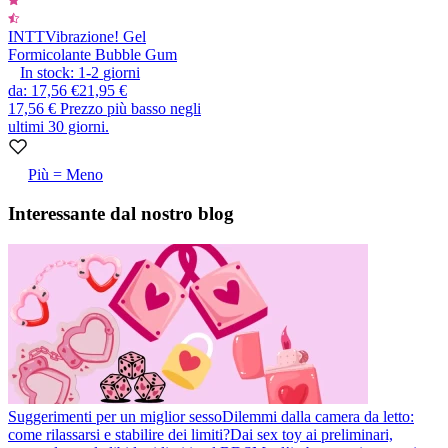
INTT
Vibrazione! Gel
Formicolante Bubble Gum
In stock:
1-2
giorni
da
:
17,56 €
21,95 €
17,56 €
Prezzo più basso negli
ultimi 30 giorni.
Più = Meno
Interessante dal nostro blog
Suggerimenti per un miglior sesso
Dilemmi dalla camera da letto:
come rilassarsi e stabilire dei limiti?
Dai sex toy ai preliminari,