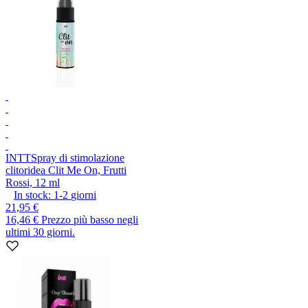
INTT
Spray di stimolazione
clitoridea Clit Me On, Frutti
Rossi, 12 ml
In stock:
1-2
giorni
21,95 €
16,46 €
Prezzo più basso negli
ultimi 30 giorni.