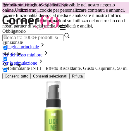
Per offrirti la migliore esperienza possibile nel nostro negozio
😽
Svakom Klitty: 15 € IN MENO
online.
Utilizziamo i cookie per personalizzare contenuti e annunci,
Codice: KLITTY →
fornire funzionalità dei social media e analizzare il nostro traffico.
Condividiamo inoltre informazioni sull'utilizzo del nostro sito con i
nostri partner di social media, pubblicità e analisi,
Obbligatorio
Funzionale
Pagina principale
Statistiche
Per del sesso migliore
Per la stimulazione
Marketing
Gel Stimolante INTT - Effetto Riscaldante, Gusto Caipirinha, 50 ml
Consenti tutto
Consenti selezionati
Rifiuta