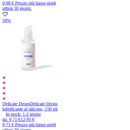
0,98 €
Prezzo più basso negli
ultimi 30 giorni.
50%
Delicate Drops
Delicate Drops
lubrificante al silicone, 150 ml
In stock:
1-2
giorni
da
:
9,71 €
12,95 €
9,71 €
Prezzo più basso negli
ultimi 30 giorni.