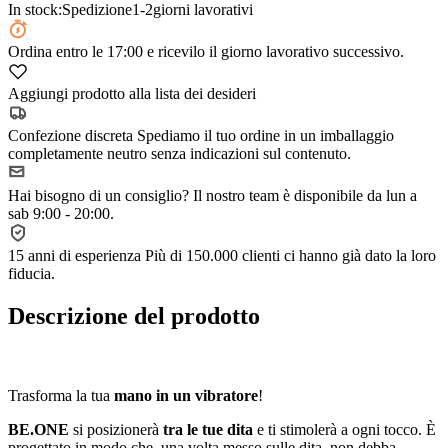
In stock:
Spedizione
1-2
giorni lavorativi
Ordina
entro le 17:00
e ricevilo il giorno lavorativo successivo.
Aggiungi prodotto alla lista dei desideri
Confezione discreta
Spediamo il tuo ordine in un imballaggio
completamente neutro senza indicazioni sul contenuto.
Hai bisogno di un consiglio?
Il nostro team è disponibile da lun a
sab 9:00 - 20:00.
15 anni di esperienza
Più di 150.000 clienti ci hanno già dato la loro
fiducia.
Descrizione del prodotto
Trasforma la tua
mano in un vibratore
!
BE.ONE
si posizionerà
tra le tue dita
e ti stimolerà a ogni tocco. È
progettato in modo che, una volta messo sulle dita, non debba