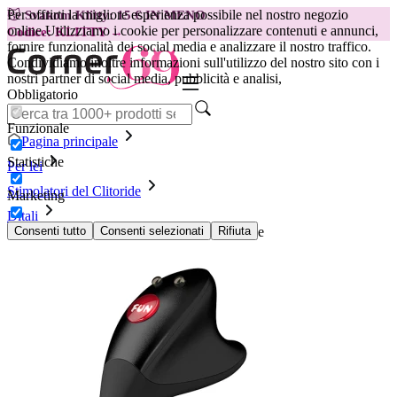
Per offrirti la migliore esperienza possibile nel nostro negozio
😽
Svakom Klitty: 15 € IN MENO
online.
Utilizziamo i cookie per personalizzare contenuti e annunci,
Codice: KLITTY →
fornire funzionalità dei social media e analizzare il nostro traffico.
Condividiamo inoltre informazioni sull'utilizzo del nostro sito con i
nostri partner di social media, pubblicità e analisi,
Obbligatorio
Funzionale
Pagina principale
Statistiche
Per lei
Stimolatori del Clitoride
Marketing
Ditali
Vibratore Punta di Dito Fun Factory - Be.One
Consenti tutto
Consenti selezionati
Rifiuta