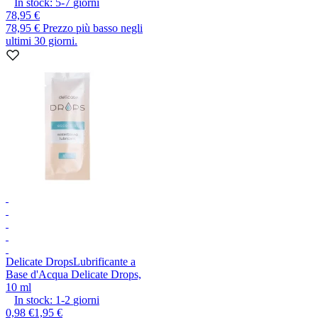
In stock:
5-7
giorni
78,95 €
78,95 €
Prezzo più basso negli
ultimi 30 giorni.
Delicate Drops
Lubrificante a
Base d'Acqua Delicate Drops,
10 ml
In stock:
1-2
giorni
0,98 €
1,95 €