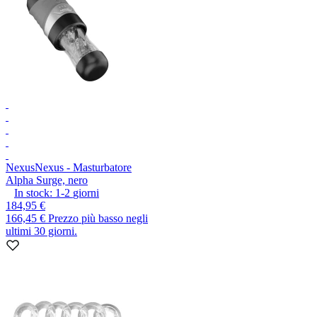
Nexus
Nexus - Masturbatore
Alpha Surge, nero
In stock:
1-2
giorni
184,95 €
166,45 €
Prezzo più basso negli
ultimi 30 giorni.