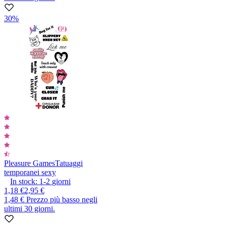
30%
Pleasure Games
Tatuaggi
temporanei sexy
In stock:
1-2
giorni
1,18 €
2,95 €
1,48 €
Prezzo più basso negli
ultimi 30 giorni.