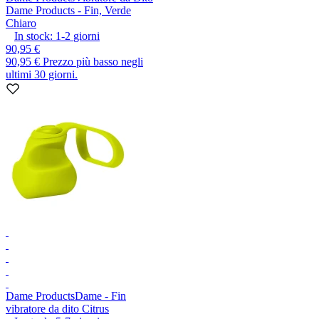
Dame Products - Fin, Verde
Chiaro
In stock:
1-2
giorni
90,95 €
90,95 €
Prezzo più basso negli
ultimi 30 giorni.
Dame Products
Dame - Fin
vibratore da dito Citrus