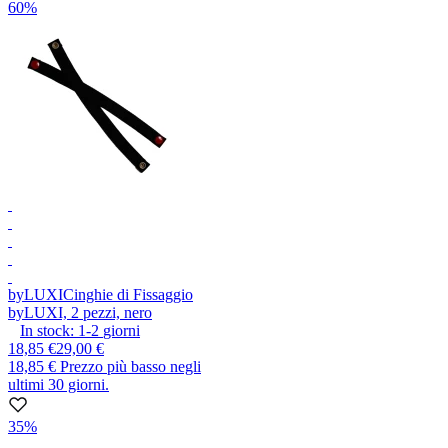
60%
byLUXI
Cinghie di Fissaggio
byLUXI, 2 pezzi, nero
In stock:
1-2
giorni
18,85 €
29,00 €
18,85 €
Prezzo più basso negli
ultimi 30 giorni.
35%