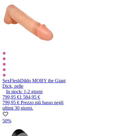
SexFlesh
Dildo MOBY the Giant
Dick, pelle
In stock:
1-2
giorni
799,95 €
1 584,95 €
799,95 €
Prezzo più basso negli
ultimi 30 giorni.
50%