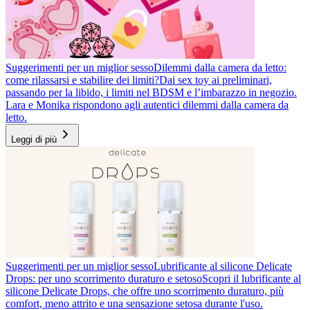
Suggerimenti per un miglior sesso
Dilemmi dalla camera da letto:
come rilassarsi e stabilire dei limiti?
Dai sex toy ai preliminari,
passando per la libido, i limiti nel BDSM e l’imbarazzo in negozio.
Lara e Monika rispondono agli autentici dilemmi dalla camera da
letto.
Leggi di più
Suggerimenti per un miglior sesso
Lubrificante al silicone Delicate
Drops: per uno scorrimento duraturo e setoso
Scopri il lubrificante al
silicone Delicate Drops, che offre uno scorrimento duraturo, più
comfort, meno attrito e una sensazione setosa durante l'uso.