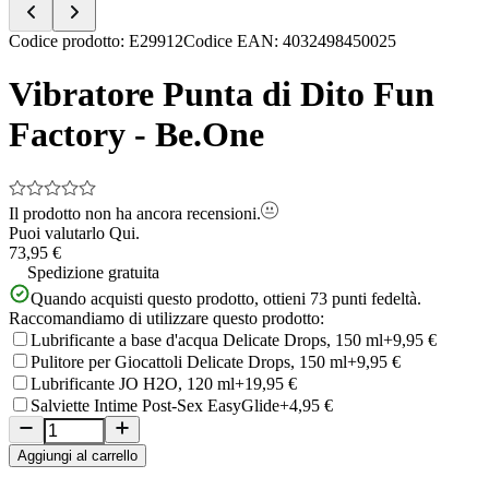
Item
Codice prodotto
:
E29912
Codice EAN
:
4032498450025
1
of
Vibratore Punta di Dito Fun
5
Factory - Be.One
Il prodotto non ha ancora recensioni.
Puoi valutarlo
Qui.
73,95 €
Spedizione gratuita
Quando acquisti questo prodotto, ottieni
73
punti fedeltà.
Raccomandiamo di utilizzare questo prodotto:
Lubrificante a base d'acqua Delicate Drops, 150 ml
+9,95 €
Pulitore per Giocattoli Delicate Drops, 150 ml
+9,95 €
Lubrificante JO H2O, 120 ml
+19,95 €
Salviette Intime Post-Sex EasyGlide
+4,95 €
Aggiungi al carrello