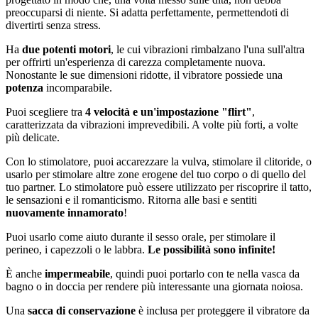
preoccuparsi di niente. Si adatta perfettamente, permettendoti di
divertirti senza stress.
Ha
due potenti motori
, le cui vibrazioni rimbalzano l'una sull'altra
per offrirti un'esperienza di carezza completamente nuova.
Nonostante le sue dimensioni ridotte, il vibratore possiede una
potenza
incomparabile.
Puoi scegliere tra
4 velocità e un'impostazione "flirt"
,
caratterizzata da vibrazioni imprevedibili. A volte più forti, a volte
più delicate.
Con lo stimolatore, puoi accarezzare la vulva, stimolare il clitoride, o
usarlo per stimolare altre zone erogene del tuo corpo o di quello del
tuo partner. Lo stimolatore può essere utilizzato per riscoprire il tatto,
le sensazioni e il romanticismo. Ritorna alle basi e sentiti
nuovamente innamorato
!
Puoi usarlo come aiuto durante il sesso orale, per stimolare il
perineo, i capezzoli o le labbra.
Le possibilità sono infinite!
È anche
impermeabile
, quindi puoi portarlo con te nella vasca da
bagno o in doccia per rendere più interessante una giornata noiosa.
Una
sacca di conservazione
è inclusa per proteggere il vibratore da