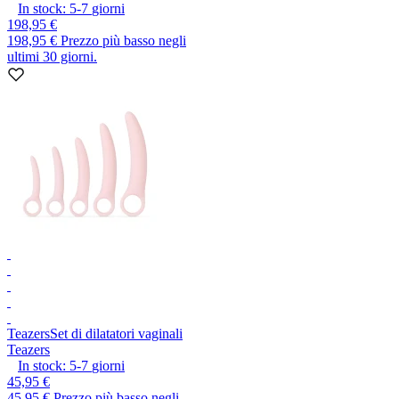
In stock:
5-7
giorni
198,95 €
198,95 €
Prezzo più basso negli
ultimi 30 giorni.
Teazers
Set di dilatatori vaginali
Teazers
In stock:
5-7
giorni
45,95 €
45,95 €
Prezzo più basso negli