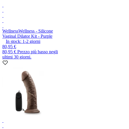
Wellness
Wellness - Silicone
Vaginal Dilator Kit - Purple
In stock:
1-2
giorni
80,95 €
80,95 €
Prezzo più basso negli
ultimi 30 giorni.