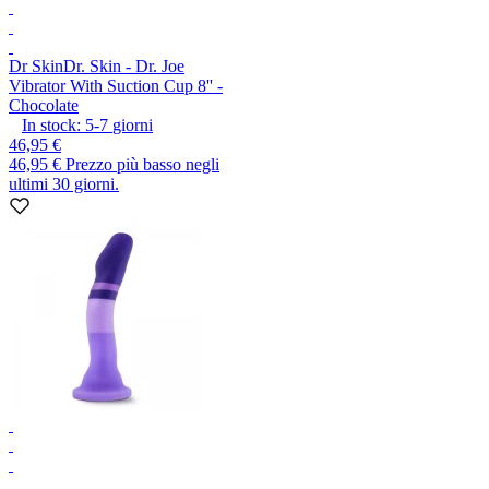
Dr Skin
Dr. Skin - Dr. Joe
Vibrator With Suction Cup 8'' -
Chocolate
In stock:
5-7
giorni
46,95 €
46,95 €
Prezzo più basso negli
ultimi 30 giorni.