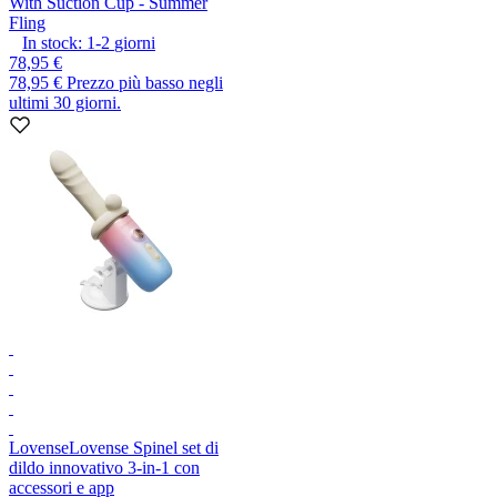
With Suction Cup - Summer
Fling
In stock:
1-2
giorni
78,95 €
78,95 €
Prezzo più basso negli
ultimi 30 giorni.
Lovense
Lovense Spinel set di
dildo innovativo 3-in-1 con
accessori e app