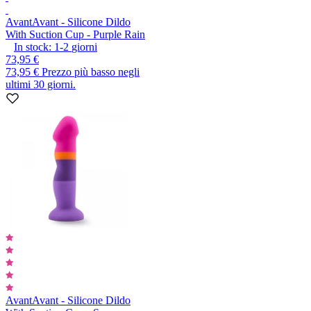
Avant
Avant - Silicone Dildo
With Suction Cup - Purple Rain
In stock:
1-2
giorni
73,95 €
73,95 €
Prezzo più basso negli
ultimi 30 giorni.
Avant
Avant - Silicone Dildo