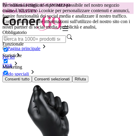
Per offrirti la migliore esperienza possibile nel nostro negozio
😽
Svakom Klitty: 15 € IN MENO
online.
Utilizziamo i cookie per personalizzare contenuti e annunci,
Codice: KLITTY →
fornire funzionalità dei social media e analizzare il nostro traffico.
Condividiamo inoltre informazioni sull'utilizzo del nostro sito con i
nostri partner di social media, pubblicità e analisi,
Obbligatorio
Funzionale
Pagina principale
Statistiche
Per lei
Dildi
Marketing
Dildo speciali
Fist Dildo FistCorps
Consenti tutto
Consenti selezionati
Rifiuta