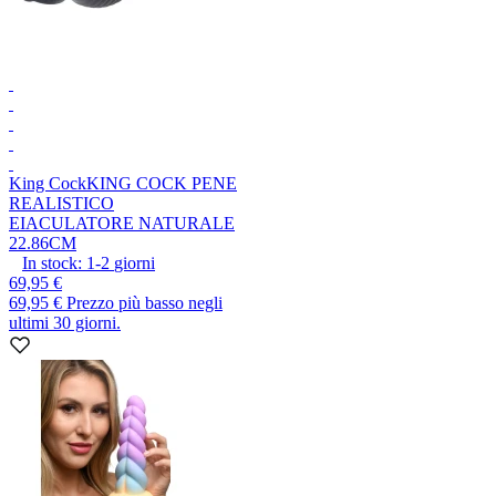
King Cock
KING COCK PENE
REALISTICO
EIACULATORE NATURALE
22.86CM
In stock:
1-2
giorni
69,95 €
69,95 €
Prezzo più basso negli
ultimi 30 giorni.