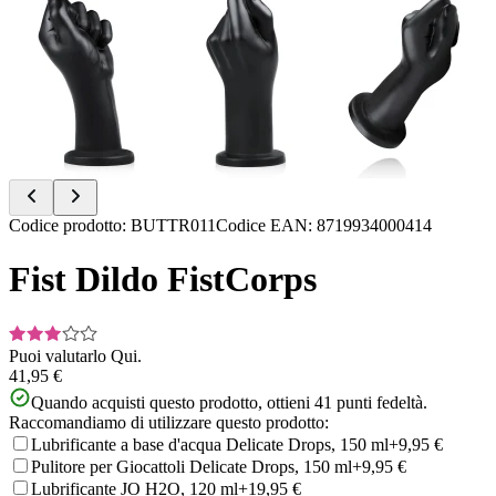
Item
Codice prodotto
:
BUTTR011
Codice EAN
:
8719934000414
1
of
Fist Dildo FistCorps
8
Puoi valutarlo
Qui.
41,95 €
Quando acquisti questo prodotto, ottieni
41
punti fedeltà.
Raccomandiamo di utilizzare questo prodotto:
Lubrificante a base d'acqua Delicate Drops, 150 ml
+9,95 €
Pulitore per Giocattoli Delicate Drops, 150 ml
+9,95 €
Lubrificante JO H2O, 120 ml
+19,95 €