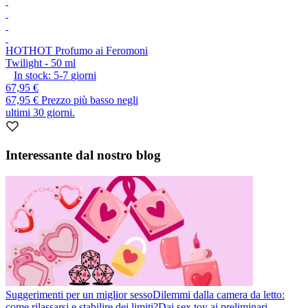
HOT
HOT Profumo ai Feromoni
Twilight - 50 ml
In stock:
5-7
giorni
67,95 €
67,95 €
Prezzo più basso negli
ultimi 30 giorni.
Interessante dal nostro blog
Suggerimenti per un miglior sesso
Dilemmi dalla camera da letto:
come rilassarsi e stabilire dei limiti?
Dai sex toy ai preliminari,