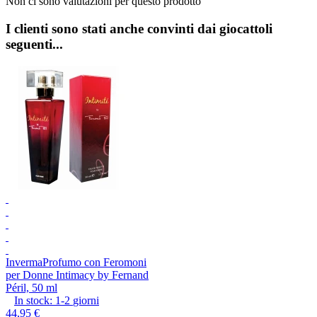
Non ci sono valutazioni per questo prodotto
I clienti sono stati anche convinti dai giocattoli
seguenti...
Inverma
Profumo con Feromoni
per Donne Intimacy by Fernand
Péril, 50 ml
In stock:
1-2
giorni
44,95 €