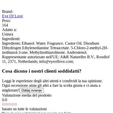
Brand:
Eye Of Love
Peso:
164
Adatto a:
Unisex
Ingredienti:
Ingredients: Ethanol. Water. Fragrance. Castor Oil. Disodium
Dihydrogen Ethylenediamine Tetraacetate. 5-Chloro-2-methyl-2H-
isothiazol-3-one. Methylisothiazolinone. Androstenol.
Rappresentante autorizzato nell'UE:
A&R Naturelles B.V.
, Roodlof
11
, 2371
, Netherlands;
info@eyeoflove.com;
Cosa dicono i nostri clienti soddisfatti?
Leggi le esperienze degli altri utenti e condividi la tua opinione.
Ogni recensione aiuta gli altri a fare la scelta giusta e ci aiuta a
migliorare!
Oddaj mnenje
Valutazione media del prodotto
0.0
basato su tutte le valutazioni