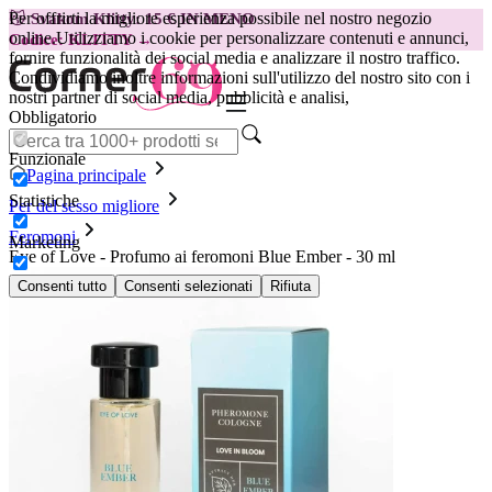
Per offrirti la migliore esperienza possibile nel nostro negozio
😽
Svakom Klitty: 15 € IN MENO
online.
Utilizziamo i cookie per personalizzare contenuti e annunci,
Codice: KLITTY →
fornire funzionalità dei social media e analizzare il nostro traffico.
Condividiamo inoltre informazioni sull'utilizzo del nostro sito con i
nostri partner di social media, pubblicità e analisi,
Obbligatorio
Funzionale
Pagina principale
Statistiche
Per del sesso migliore
Feromoni
Marketing
Eye of Love - Profumo ai feromoni Blue Ember - 30 ml
Consenti tutto
Consenti selezionati
Rifiuta