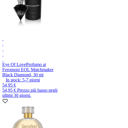
Eye Of Love
Profumo ai
Feromoni EOL Matchmaker
Black Diamond, 30 ml
In stock:
5-7
giorni
54,95 €
54,95 €
Prezzo più basso negli
ultimi 30 giorni.