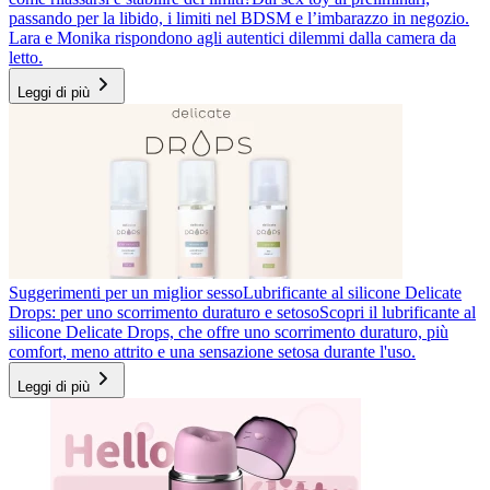
passando per la libido, i limiti nel BDSM e l’imbarazzo in negozio.
Lara e Monika rispondono agli autentici dilemmi dalla camera da
letto.
Leggi di più
Suggerimenti per un miglior sesso
Lubrificante al silicone Delicate
Drops: per uno scorrimento duraturo e setoso
Scopri il lubrificante al
silicone Delicate Drops, che offre uno scorrimento duraturo, più
comfort, meno attrito e una sensazione setosa durante l'uso.
Leggi di più