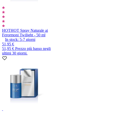
HOT
HOT Spray Naturale ai
Ferormoni Twilight - 50 ml
In stock:
5-7
giorni
51,95 €
51,95 €
Prezzo più basso negli
ultimi 30 giorni.