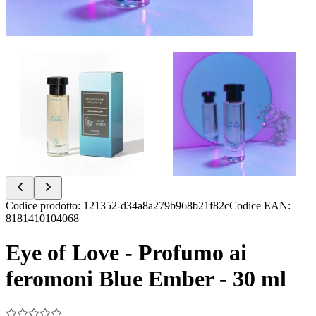
Item
Codice prodotto
:
121352-d34a8a279b968b21f82c
Codice EAN
:
1
8181410104068
of
2
Eye of Love - Profumo ai
feromoni Blue Ember - 30 ml