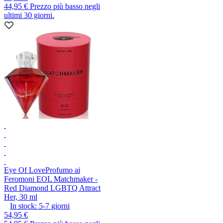
44,95 €
Prezzo più basso negli
ultimi 30 giorni.
Eye Of Love
Profumo ai
Feromoni EOL Matchmaker -
Red Diamond LGBTQ Attract
Her, 30 ml
In stock:
5-7
giorni
54,95 €