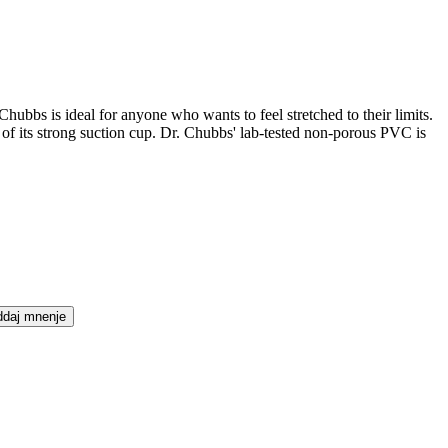
hubbs is ideal for anyone who wants to feel stretched to their limits.
age of its strong suction cup. Dr. Chubbs' lab-tested non-porous PVC is
daj mnenje