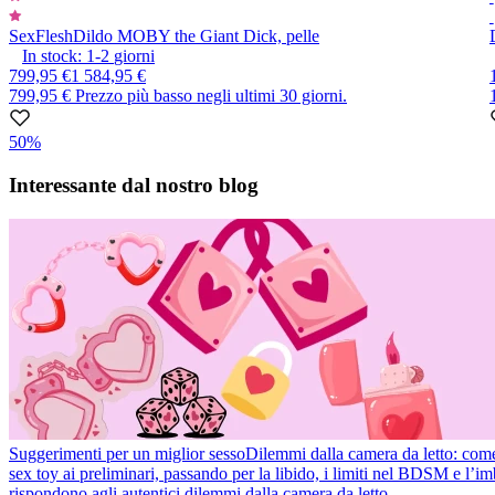
SexFlesh
Dildo MOBY the Giant Dick, pelle
In stock:
1-2
giorni
799,95 €
1 584,95 €
799,95 €
Prezzo più basso negli ultimi 30 giorni.
50%
Item
1
Interessante dal nostro blog
of
10
Suggerimenti per un miglior sesso
Dilemmi dalla camera da letto: come r
sex toy ai preliminari, passando per la libido, i limiti nel BDSM e l’
rispondono agli autentici dilemmi dalla camera da letto.