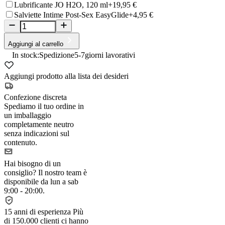
Lubrificante JO H2O, 120 ml
+19,95 €
Salviette Intime Post-Sex EasyGlide
+4,95 €
Aggiungi al carrello
In stock:
Spedizione
5-7
giorni lavorativi
Aggiungi prodotto alla lista dei desideri
Confezione discreta
Spediamo il tuo ordine in
un imballaggio
completamente neutro
senza indicazioni sul
contenuto.
Hai bisogno di un
consiglio?
Il nostro team è
disponibile da lun a sab
9:00 - 20:00.
15 anni di esperienza
Più
di 150.000 clienti ci hanno