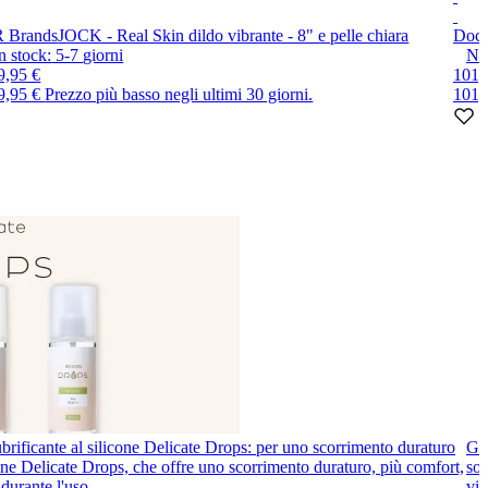
 Brands
JOCK - Real Skin dildo vibrante - 8" e pelle chiara
Doc 
n stock:
5-7
giorni
No
9,95 €
101,
9,95 €
Prezzo più basso negli ultimi 30 giorni.
101,
brificante al silicone Delicate Drops: per uno scorrimento duraturo
Gio
icone Delicate Drops, che offre uno scorrimento duraturo, più comfort,
sot
durante l'uso.
vib