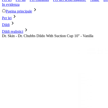
In evidenza
Pagina principale
Per lei
Dildi
Dildi realistici
Dr. Skin - Dr. Chubbs Dildo With Suction Cup 10'' - Vanilla