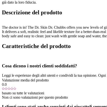
già dato la loro fiducia.
Descrizione del prodotto
The doctor is in! The Dr. Skin Dr. Chubbs offers you new levels of gir
It delivers a soft, realistic feel and likelife texture for a better-than
body safe and easy to clean: just wash with gentle soap and water, then
Caratteristiche del prodotto
Cosa dicono i nostri clienti soddisfatti?
Leggi le esperienze degli altri utenti e condividi la tua opinione. Ogni re
Valutazione media del prodotto
0.0
basato su tutte le valutazioni
Non ci sono valutazioni per questo prodotto
I clienti sono stati anche convinti dai giocattoli seguent