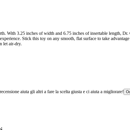
th. With 3.25 inches of width and 6.75 inches of insertable length, Dr. C
-real experience. Stick this toy on any smooth, flat surface to take advant
 let air-dry.
censione aiuta gli altri a fare la scelta giusta e ci aiuta a migliorare!
Od
i...