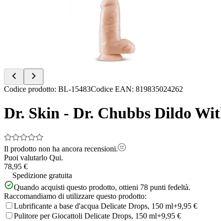
of
3
Item
Codice prodotto
:
BL-15483
Codice EAN
:
819835024262
1
of
Dr. Skin - Dr. Chubbs Dildo Wit
3
Il prodotto non ha ancora recensioni.
Puoi valutarlo
Qui.
78,95 €
Spedizione gratuita
Quando acquisti questo prodotto, ottieni
78
punti fedeltà.
Raccomandiamo di utilizzare questo prodotto:
Lubrificante a base d'acqua Delicate Drops, 150 ml
+9,95 €
Pulitore per Giocattoli Delicate Drops, 150 ml
+9,95 €