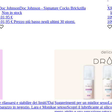
Doc Johnson
Doc Johnson - Signature Cocks Brickzilla
XR
Non in stock
I
101,95 €
10
101,95 €
Prezzo più basso negli ultimi 30 giorni.
10
ilassarsi e stabilire dei limiti?
Dai
Suggerimenti per un miglior sesso
Lu
imbarazzo in negozio. Lara e Monika
e setoso
Scopri il lubrificante al sil
meno attrito e una sensazione setosa 