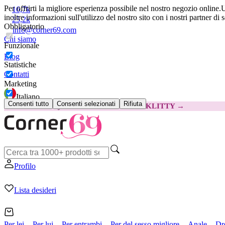
Per offrirti la migliore esperienza possibile nel nostro negozio online.
U
16,7k
inoltre informazioni sull'utilizzo del nostro sito con i nostri partner di 
25,2k
Obbligatorio
info@corner69.com
Chi siamo
Funzionale
Blog
Statistiche
Contatti
Marketing
Italiano
Consenti tutto
Consenti selezionati
Rifiuta
😽
Svakom Klitty: 15 € IN MENO
Codice: KLITTY →
Profilo
Lista desideri
Per lei
Per lui
Per entrambi
Per del sesso migliore
Anale
Dr