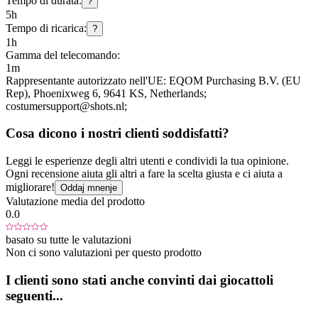
Tempo di durata:
?
5h
Tempo di ricarica:
?
1h
Gamma del telecomando:
1m
Rappresentante autorizzato nell'UE:
EQOM Purchasing B.V. (EU
Rep)
, Phoenixweg 6
, 9641 KS
, Netherlands;
costumersupport@shots.nl;
Cosa dicono i nostri clienti soddisfatti?
Leggi le esperienze degli altri utenti e condividi la tua opinione.
Ogni recensione aiuta gli altri a fare la scelta giusta e ci aiuta a
migliorare!
Oddaj mnenje
Valutazione media del prodotto
0.0
basato su tutte le valutazioni
Non ci sono valutazioni per questo prodotto
I clienti sono stati anche convinti dai giocattoli
seguenti...