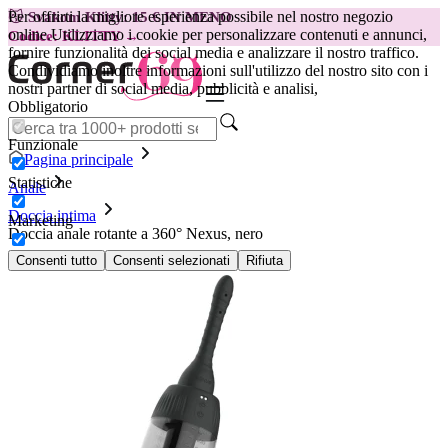
Per offrirti la migliore esperienza possibile nel nostro negozio
😽
Svakom Klitty: 15 € IN MENO
online.
Utilizziamo i cookie per personalizzare contenuti e annunci,
Codice: KLITTY →
fornire funzionalità dei social media e analizzare il nostro traffico.
Condividiamo inoltre informazioni sull'utilizzo del nostro sito con i
nostri partner di social media, pubblicità e analisi,
Obbligatorio
Funzionale
Pagina principale
Statistiche
Anale
Doccia intima
Marketing
Doccia anale rotante a 360° Nexus, nero
Consenti tutto
Consenti selezionati
Rifiuta