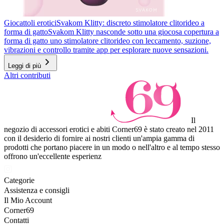
Giocattoli erotici
Svakom Klitty: discreto stimolatore clitorideo a
forma di gatto
Svakom Klitty nasconde sotto una giocosa copertura a
forma di gatto uno stimolatore clitorideo con leccamento, suzione,
vibrazioni e controllo tramite app per esplorare nuove sensazioni.
Leggi di più
Altri contributi
Il
negozio di accessori erotici e abiti Corner69 è stato creato nel 2011
con il desiderio di fornire ai nostri clienti un'ampia gamma di
prodotti che portano piacere in un modo o nell'altro e al tempo stesso
offrono un'eccellente esperienz
Categorie
Assistenza e consigli
Il Mio Account
Corner69
Contatti