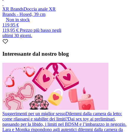
XR Brands
Doccia anale XR
Brands - Hosed, 39 cm
Non in stock
119,95 €
119,95 €
Prezzo più basso negli
ultimi 30 giorni.
Interessante dal nostro blog
Suggerimenti per un miglior sesso
Dilemmi dalla camera da letto:
come rilassarsi e stabilire dei limiti?
Dai sex toy ai preliminari,
passando per la libido, i limiti nel BDSM e l’imbarazzo in negozio.
Lara e Monika rispondono agli autentici dilemmi dalla camera da