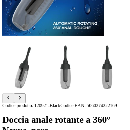
Item
Codice prodotto
:
120921-Black
Codice EAN
:
5060274222169
1
of
Doccia anale rotante a 360°
6