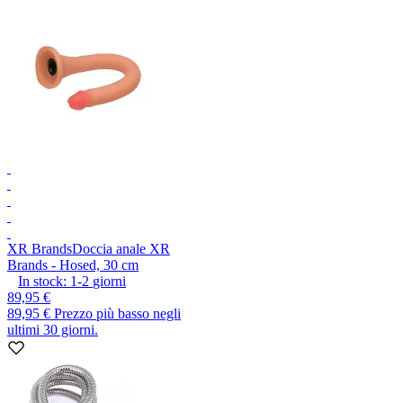
XR Brands
Doccia anale XR
Brands - Hosed, 30 cm
In stock:
1-2
giorni
89,95 €
89,95 €
Prezzo più basso negli
ultimi 30 giorni.