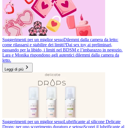
Suggerimenti per un miglior sesso
Dilemmi dalla camera da letto:
come rilassarsi e stabilire dei limiti?
Dai sex toy ai preliminari,
passando per la libido, i limiti nel BDSM e l’imbarazzo in negozio.
Lara e Monika rispondono agli autentici dilemmi dalla camera da
letto.
Leggi di più
Suggerimenti per un miglior sesso
Lubrificante al silicone Delicate
Drops: per uno scorrimento duraturo e setoso
Scopri il lubrificante al