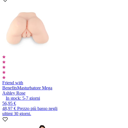
Friend with
Benefits
Masturbatore Mega
Ashley Rose
In stock:
5-7
giorni
56,95 €
48,97 €
Prezzo più basso negli
ultimi 30 giorni.