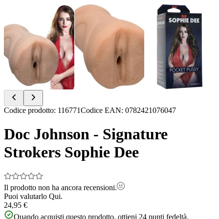
Item
Codice prodotto
:
116771
Codice EAN
:
0782421076047
1
of
Doc Johnson - Signature
3
Strokers Sophie Dee
Il prodotto non ha ancora recensioni.
Puoi valutarlo
Qui.
24,95 €
Quando acquisti questo prodotto, ottieni
24
punti fedeltà.