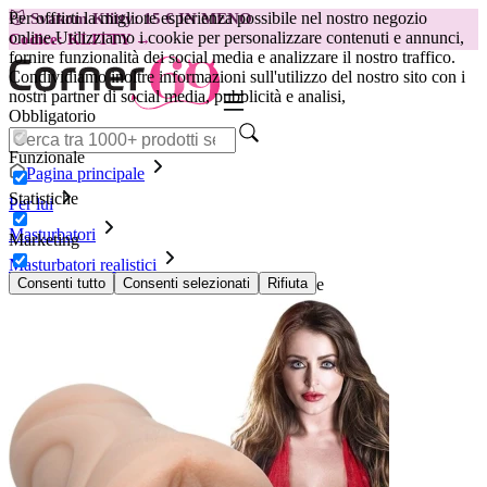
Per offrirti la migliore esperienza possibile nel nostro negozio
😽
Svakom Klitty: 15 € IN MENO
online.
Utilizziamo i cookie per personalizzare contenuti e annunci,
Codice: KLITTY →
fornire funzionalità dei social media e analizzare il nostro traffico.
Condividiamo inoltre informazioni sull'utilizzo del nostro sito con i
nostri partner di social media, pubblicità e analisi,
Obbligatorio
Funzionale
Pagina principale
Statistiche
Per lui
Masturbatori
Marketing
Masturbatori realistici
Doc Johnson - Signature Strokers Sophie Dee
Consenti tutto
Consenti selezionati
Rifiuta