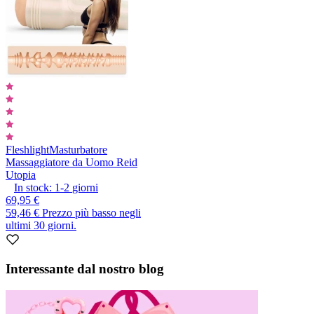
Fleshlight
Masturbatore
Massaggiatore da Uomo Reid
Utopia
In stock:
1-2
giorni
69,95 €
59,46 €
Prezzo più basso negli
ultimi 30 giorni.
Interessante dal nostro blog