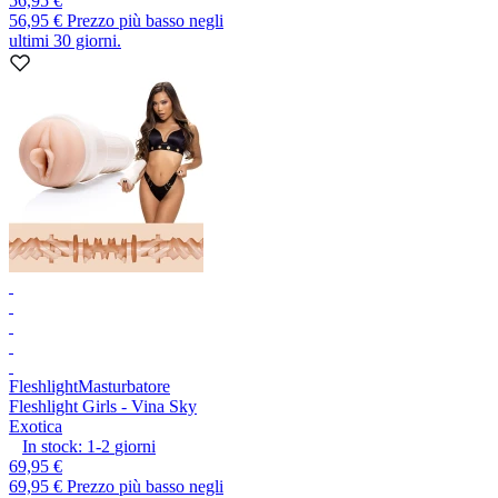
56,95 €
56,95 €
Prezzo più basso negli
ultimi 30 giorni.
Fleshlight
Masturbatore
Fleshlight Girls - Vina Sky
Exotica
In stock:
1-2
giorni
69,95 €
69,95 €
Prezzo più basso negli