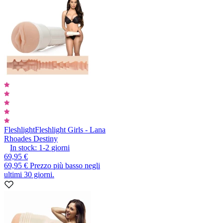
Fleshlight
Fleshlight Girls - Lana
Rhoades Destiny
In stock:
1-2
giorni
69,95 €
69,95 €
Prezzo più basso negli
ultimi 30 giorni.