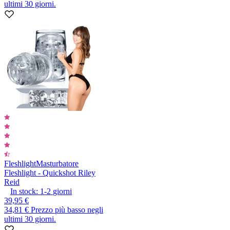
ultimi 30 giorni.
Fleshlight
Masturbatore
Fleshlight - Quickshot Riley
Reid
In stock:
1-2
giorni
39,95 €
34,81 €
Prezzo più basso negli
ultimi 30 giorni.