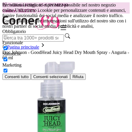
Per offrirti la migliore esperienza possibile nel nostro negozio
😽
Svakom Klitty: 15 € IN MENO
online.
Utilizziamo i cookie per personalizzare contenuti e annunci,
Codice: KLITTY →
fornire funzionalità dei social media e analizzare il nostro traffico.
Condividiamo inoltre informazioni sull'utilizzo del nostro sito con i
nostri partner di social media, pubblicità e analisi,
Obbligatorio
Funzionale
Pagina principale
Doc Johnson - GoodHead Juicy Head Dry Mouth Spray - Anguria -
Statistiche
60 ml
Marketing
Consenti tutto
Consenti selezionati
Rifiuta