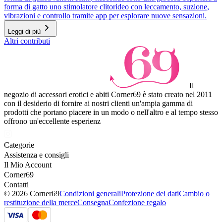
forma di gatto uno stimolatore clitorideo con leccamento, suzione,
vibrazioni e controllo tramite app per esplorare nuove sensazioni.
Leggi di più
Altri contributi
Il
negozio di accessori erotici e abiti Corner69 è stato creato nel 2011
con il desiderio di fornire ai nostri clienti un'ampia gamma di
prodotti che portano piacere in un modo o nell'altro e al tempo stesso
offrono un'eccellente esperienz
Categorie
Assistenza e consigli
Il Mio Account
Corner69
Contatti
© 2026 Corner69
Condizioni generali
Protezione dei dati
Cambio o
restituzione della merce
Consegna
Confezione regalo