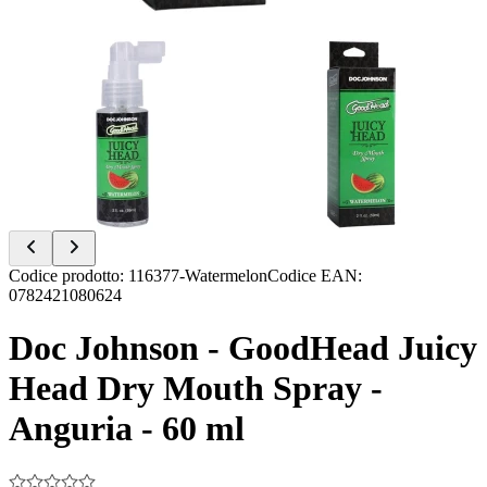
Item
Codice prodotto
:
116377-Watermelon
Codice EAN
:
1
0782421080624
of
2
Doc Johnson - GoodHead Juicy
Head Dry Mouth Spray -
Anguria - 60 ml