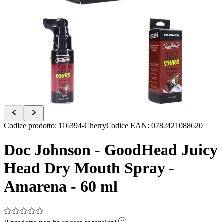
Item
Codice prodotto
:
116394-Cherry
Codice EAN
:
0782421088620
1
of
Doc Johnson - GoodHead Juicy
2
Head Dry Mouth Spray -
Amarena - 60 ml