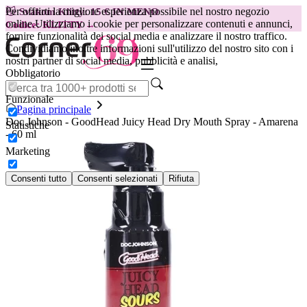
Per offrirti la migliore esperienza possibile nel nostro negozio
😽
Svakom Klitty: 15 € IN MENO
online.
Utilizziamo i cookie per personalizzare contenuti e annunci,
Codice: KLITTY →
fornire funzionalità dei social media e analizzare il nostro traffico.
Condividiamo inoltre informazioni sull'utilizzo del nostro sito con i
nostri partner di social media, pubblicità e analisi,
Obbligatorio
Funzionale
Pagina principale
Doc Johnson - GoodHead Juicy Head Dry Mouth Spray - Amarena
Statistiche
- 60 ml
Marketing
Consenti tutto
Consenti selezionati
Rifiuta