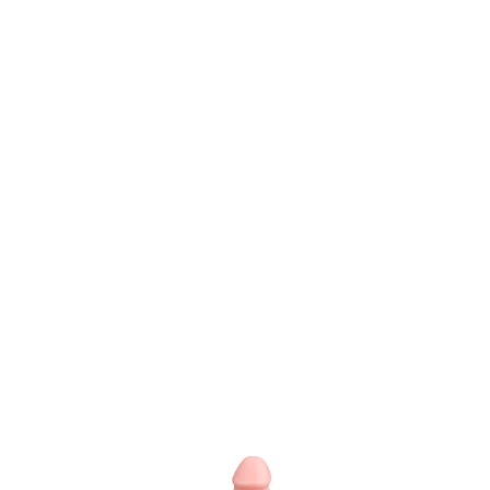
Item
1