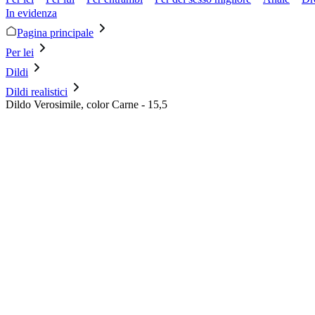
In evidenza
Pagina principale
Per lei
Dildi
Dildi realistici
Dildo Verosimile, color Carne - 15,5