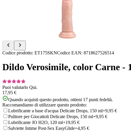
of
5
Item
Codice prodotto
:
ET175SKN
Codice EAN
:
8718627526514
1
of
Dildo Verosimile, color Carne - 
5
Puoi valutarlo
Qui.
17,95 €
Quando acquisti questo prodotto, ottieni
17
punti fedeltà.
Raccomandiamo di utilizzare questo prodotto:
Lubrificante a base d'acqua Delicate Drops, 150 ml
+9,95 €
Pulitore per Giocattoli Delicate Drops, 150 ml
+9,95 €
Lubrificante JO H2O, 120 ml
+19,95 €
Salviette Intime Post-Sex EasyGlide
+4,95 €