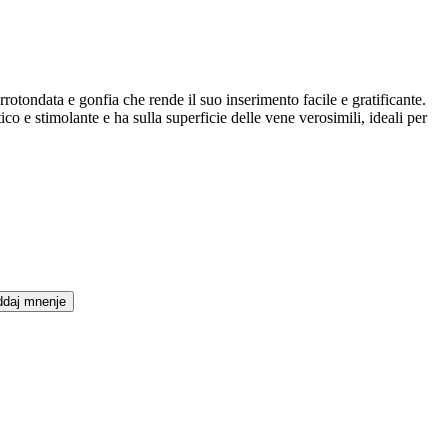
arrotondata e gonfia che rende il suo inserimento facile e gratificante.
tico e stimolante e ha sulla superficie delle vene verosimili, ideali per
daj mnenje