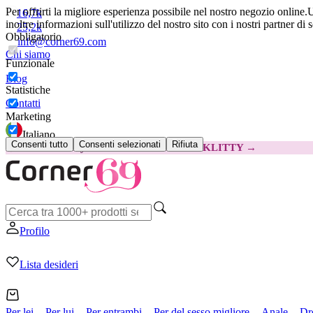
Per offrirti la migliore esperienza possibile nel nostro negozio online.
U
16,7k
inoltre informazioni sull'utilizzo del nostro sito con i nostri partner di 
25,2k
Obbligatorio
info@corner69.com
Chi siamo
Funzionale
Blog
Statistiche
Contatti
Marketing
Italiano
Consenti tutto
Consenti selezionati
Rifiuta
😽
Svakom Klitty: 15 € IN MENO
Codice: KLITTY →
Profilo
Lista desideri
Per lei
Per lui
Per entrambi
Per del sesso migliore
Anale
Dr