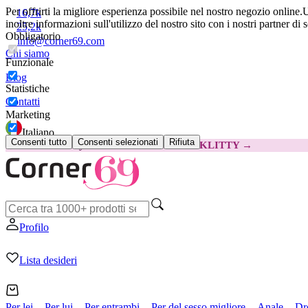
Per offrirti la migliore esperienza possibile nel nostro negozio online.
U
16,7k
inoltre informazioni sull'utilizzo del nostro sito con i nostri partner di 
25,2k
Obbligatorio
info@corner69.com
Chi siamo
Funzionale
Blog
Statistiche
Contatti
Marketing
Italiano
Consenti tutto
Consenti selezionati
Rifiuta
😽
Svakom Klitty: 15 € IN MENO
Codice: KLITTY →
Profilo
Lista desideri
Per lei
Per lui
Per entrambi
Per del sesso migliore
Anale
Dr