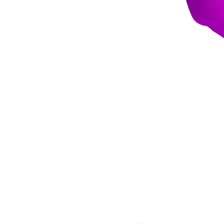
Item
1