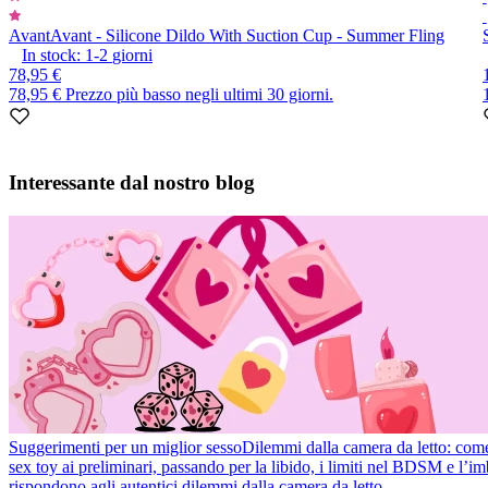
Avant
Avant - Silicone Dildo With Suction Cup - Summer Fling
In stock:
1-2
giorni
78,95 €
78,95 €
Prezzo più basso negli ultimi 30 giorni.
Item
1
Interessante dal nostro blog
of
10
Suggerimenti per un miglior sesso
Dilemmi dalla camera da letto: come r
sex toy ai preliminari, passando per la libido, i limiti nel BDSM e l’
rispondono agli autentici dilemmi dalla camera da letto.