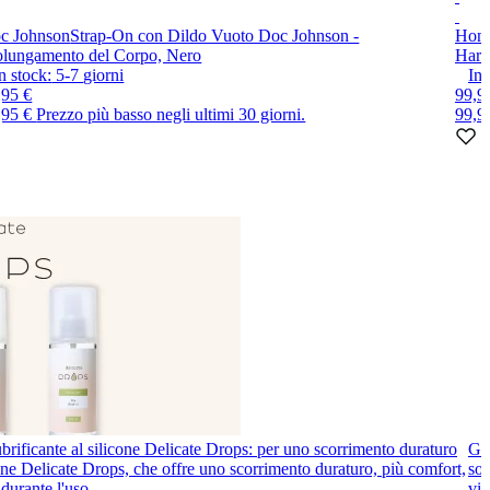
c Johnson
Strap-On con Dildo Vuoto Doc Johnson -
Hon
olungamento del Corpo, Nero
Harm
n stock:
5-7
giorni
In 
,95 €
99,9
,95 €
Prezzo più basso negli ultimi 30 giorni.
99,9
brificante al silicone Delicate Drops: per uno scorrimento duraturo
Gio
icone Delicate Drops, che offre uno scorrimento duraturo, più comfort,
sot
durante l'uso.
vib