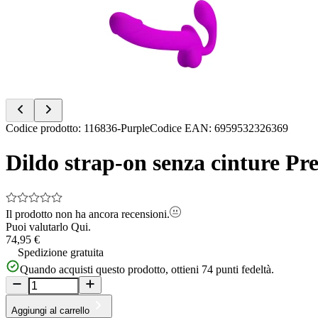
of
6
Item
Codice prodotto
:
116836-Purple
Codice EAN
:
6959532326369
1
of
Dildo strap-on senza cinture Pre
6
Il prodotto non ha ancora recensioni.
Puoi valutarlo
Qui.
74,95 €
Spedizione gratuita
Quando acquisti questo prodotto, ottieni
74
punti fedeltà.
Aggiungi al carrello