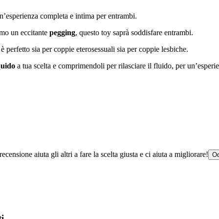
un’esperienza completa e intima per entrambi.
omo un eccitante
pegging
, questo toy saprà soddisfare entrambi.
 è perfetto sia per coppie eterosessuali sia per coppie lesbiche.
quido
a tua scelta e comprimendoli per rilasciare il fluido, per un’espe
censione aiuta gli altri a fare la scelta giusta e ci aiuta a migliorare!
Od
i...