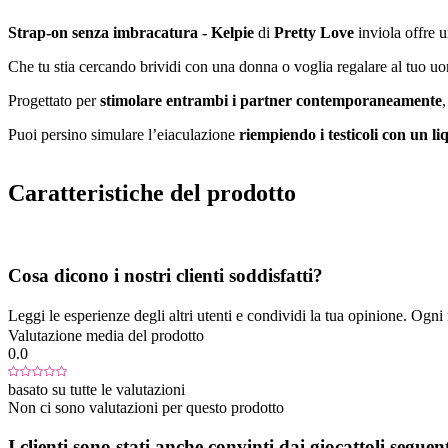
Strap-on senza imbracatura - Kelpie
di
Pretty Love
in
viola offre 
Che tu stia cercando brividi con una donna o voglia regalare al tuo u
Progettato per
stimolare entrambi i partner contemporaneamente
,
Puoi persino simulare l’eiaculazione
riempiendo i testicoli con un li
Caratteristiche del prodotto
Cosa dicono i nostri clienti soddisfatti?
Leggi le esperienze degli altri utenti e condividi la tua opinione. Ogni re
Valutazione media del prodotto
0.0
basato su tutte le valutazioni
Non ci sono valutazioni per questo prodotto
I clienti sono stati anche convinti dai giocattoli seguent