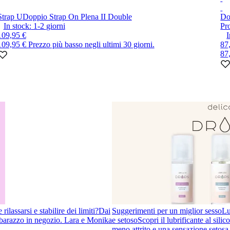
Strap U
Doppio Strap On Plena II Double
Do
In stock:
1-2
giorni
Pr
109,95 €
I
109,95 €
Prezzo più basso negli ultimi 30 giorni.
87
87
ilassarsi e stabilire dei limiti?
Dai
Suggerimenti per un miglior sesso
Lu
imbarazzo in negozio. Lara e Monika
e setoso
Scopri il lubrificante al sil
meno attrito e una sensazione setosa 