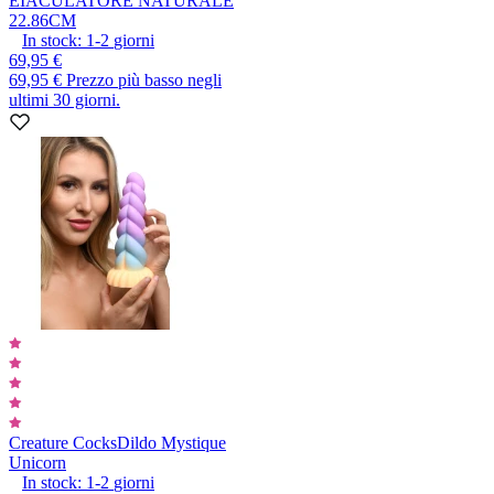
EIACULATORE NATURALE
22.86CM
In stock:
1-2
giorni
69,95 €
69,95 €
Prezzo più basso negli
ultimi 30 giorni.
Creature Cocks
Dildo Mystique
Unicorn
In stock:
1-2
giorni