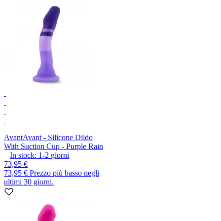
Avant
Avant - Silicone Dildo
With Suction Cup - Purple Rain
In stock:
1-2
giorni
73,95 €
73,95 €
Prezzo più basso negli
ultimi 30 giorni.