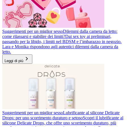
Suggerimenti per un miglior sesso
Dilemmi dalla camera da letto:
come rilassarsi e stabilire dei limiti?
Dai sex toy ai preliminari,
passando per la libido, i limiti nel BDSM e l’imbarazzo in negozio.
Lara e Monika rispondono agli autentici dilemmi dalla camera da
letto.
Leggi di più
Suggerimenti per un miglior sesso
Lubrificante al silicone Delicate
Drops: per uno scorrimento duraturo e setoso
Scopri il lubrificante al
silicone Delicate Drops, che offre uno scorrimento duraturo, più