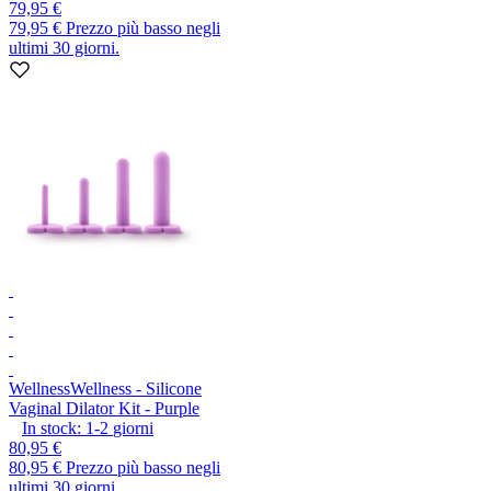
79,95 €
79,95 €
Prezzo più basso negli
ultimi 30 giorni.
Wellness
Wellness - Silicone
Vaginal Dilator Kit - Purple
In stock:
1-2
giorni
80,95 €
80,95 €
Prezzo più basso negli
ultimi 30 giorni.