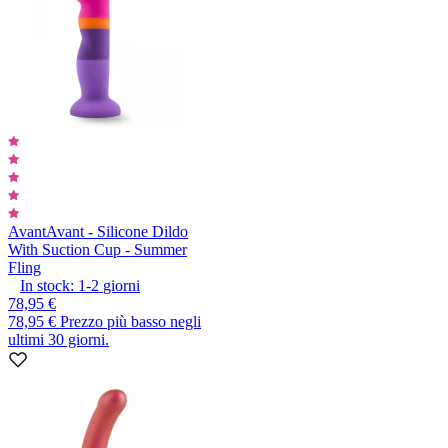
Avant
Avant - Silicone Dildo
With Suction Cup - Summer
Fling
In stock:
1-2
giorni
78,95 €
78,95 €
Prezzo più basso negli
ultimi 30 giorni.