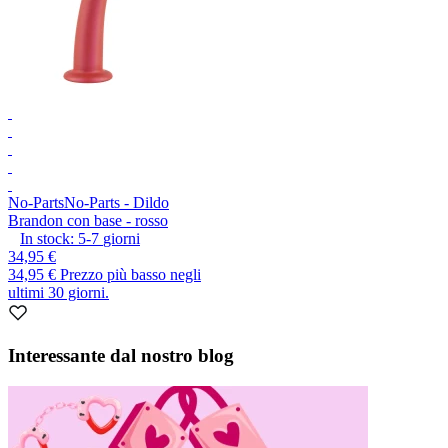
No-Parts
No-Parts - Dildo
Brandon con base - rosso
In stock:
5-7
giorni
34,95 €
34,95 €
Prezzo più basso negli
ultimi 30 giorni.
Interessante dal nostro blog