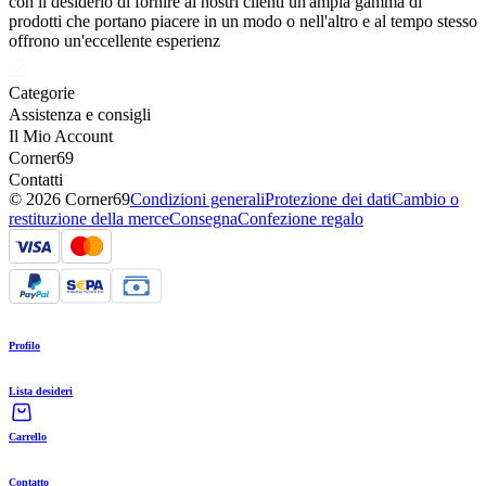
con il desiderio di fornire ai nostri clienti un'ampia gamma di
prodotti che portano piacere in un modo o nell'altro e al tempo stesso
offrono un'eccellente esperienz
Categorie
Assistenza e consigli
Il Mio Account
Corner69
Contatti
© 2026 Corner69
Condizioni generali
Protezione dei dati
Cambio o
restituzione della merce
Consegna
Confezione regalo
Profilo
Lista desideri
Carrello
Contatto