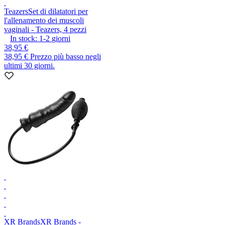
Teazers
Set di dilatatori per
l'allenamento dei muscoli
vaginali - Teazers, 4 pezzi
In stock:
1-2
giorni
38,95 €
38,95 €
Prezzo più basso negli
ultimi 30 giorni.
XR Brands
XR Brands -