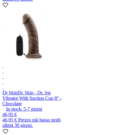
Dr Skin
Dr. Skin - Dr. Joe
Vibrator With Suction Cup 8'' -
Chocolate
In stock:
5-7
giorni
46,95 €
46,95 €
Prezzo più basso negli
ultimi 30 giorni.