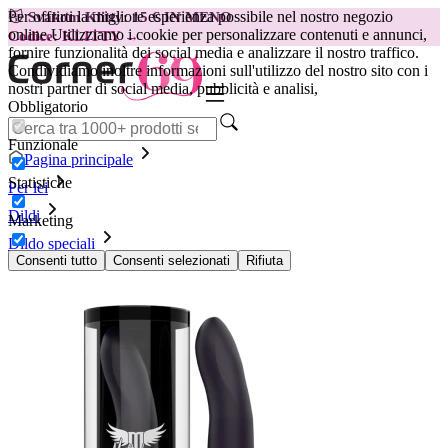
Per offrirti la migliore esperienza possibile nel nostro negozio
😽
Svakom Klitty: 15 € IN MENO
online.
Utilizziamo i cookie per personalizzare contenuti e annunci,
Codice: KLITTY →
fornire funzionalità dei social media e analizzare il nostro traffico.
Condividiamo inoltre informazioni sull'utilizzo del nostro sito con i
nostri partner di social media, pubblicità e analisi,
Obbligatorio
Funzionale
Pagina principale
Statistiche
Per lei
Dildi
Marketing
Dildo speciali
Dildo Mythology Duman Mystic L
Consenti tutto
Consenti selezionati
Rifiuta