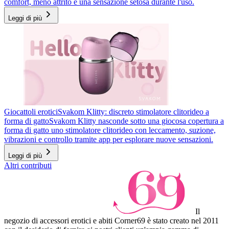
comfort, meno attrito e una sensazione setosa durante l'uso.
Leggi di più
Giocattoli erotici
Svakom Klitty: discreto stimolatore clitorideo a
forma di gatto
Svakom Klitty nasconde sotto una giocosa copertura a
forma di gatto uno stimolatore clitorideo con leccamento, suzione,
vibrazioni e controllo tramite app per esplorare nuove sensazioni.
Leggi di più
Altri contributi
Il
negozio di accessori erotici e abiti Corner69 è stato creato nel 2011