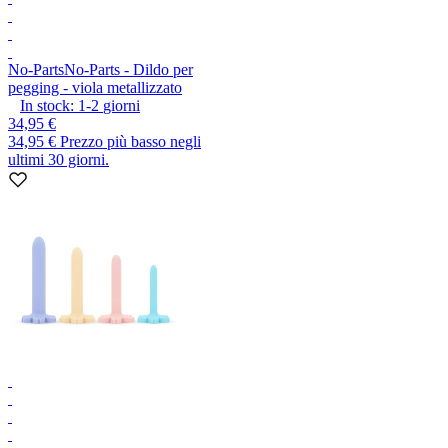
No-Parts
No-Parts - Dildo per
pegging - viola metallizzato
In stock:
1-2
giorni
34,95 €
34,95 €
Prezzo più basso negli
ultimi 30 giorni.