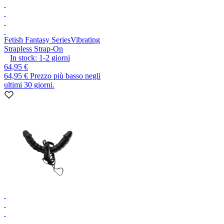
Fetish Fantasy Series
Vibrating
Strapless Strap-On
In stock:
1-2
giorni
64,95 €
64,95 €
Prezzo più basso negli
ultimi 30 giorni.