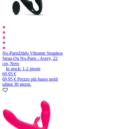
No-Parts
Dildo Vibrante Strapless
Strap-On No-Parts - Avery, 22
cm, Nero
In stock:
1-2
giorni
69,95 €
69,95 €
Prezzo più basso negli
ultimi 30 giorni.