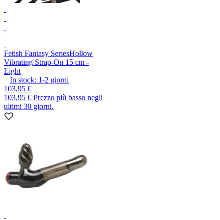
Fetish Fantasy Series
Hollow
Vibrating Strap-On 15 cm -
Light
In stock:
1-2
giorni
103,95 €
103,95 €
Prezzo più basso negli
ultimi 30 giorni.