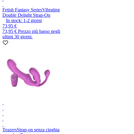
Fetish Fantasy Series
Vibrating
Double Delight Strap-On
In stock:
1-2
giorni
73,95 €
73,95 €
Prezzo più basso negli
ultimi 30 giorni.
Teazers
Strap-on senza cinghia