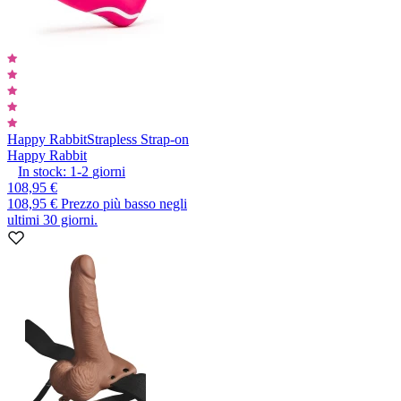
Happy Rabbit
Strapless Strap-on
Happy Rabbit
In stock:
1-2
giorni
108,95 €
108,95 €
Prezzo più basso negli
ultimi 30 giorni.