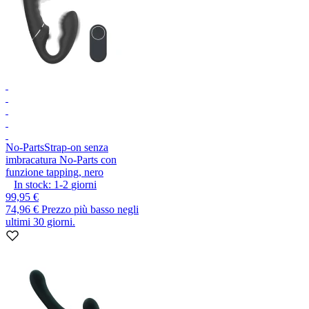
No-Parts
Strap-on senza
imbracatura No-Parts con
funzione tapping, nero
In stock:
1-2
giorni
99,95 €
74,96 €
Prezzo più basso negli
ultimi 30 giorni.