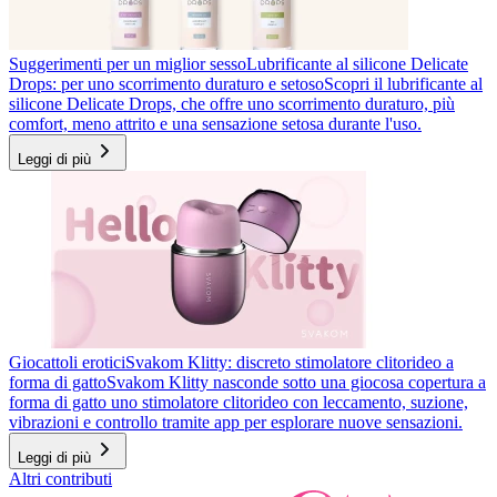
Suggerimenti per un miglior sesso
Lubrificante al silicone Delicate
Drops: per uno scorrimento duraturo e setoso
Scopri il lubrificante al
silicone Delicate Drops, che offre uno scorrimento duraturo, più
comfort, meno attrito e una sensazione setosa durante l'uso.
Leggi di più
Giocattoli erotici
Svakom Klitty: discreto stimolatore clitorideo a
forma di gatto
Svakom Klitty nasconde sotto una giocosa copertura a
forma di gatto uno stimolatore clitorideo con leccamento, suzione,
vibrazioni e controllo tramite app per esplorare nuove sensazioni.
Leggi di più
Altri contributi