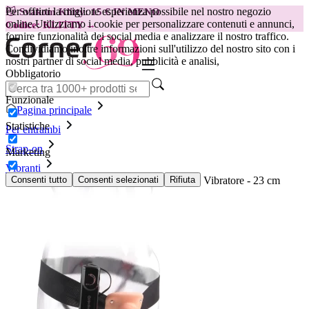
Per offrirti la migliore esperienza possibile nel nostro negozio
😽
Svakom Klitty: 15 € IN MENO
online.
Utilizziamo i cookie per personalizzare contenuti e annunci,
Codice: KLITTY →
fornire funzionalità dei social media e analizzare il nostro traffico.
Condividiamo inoltre informazioni sull'utilizzo del nostro sito con i
nostri partner di social media, pubblicità e analisi,
Obbligatorio
Funzionale
Pagina principale
Statistiche
Per entrambi
Strap-on
Marketing
Vibranti
Dildo Cavo Indossabile con Imbragatura con Vibratore - 23 cm
Consenti tutto
Consenti selezionati
Rifiuta