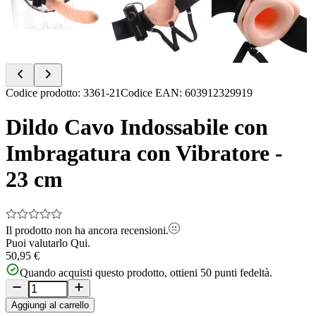
Item
Codice prodotto
:
3361-21
Codice EAN
:
603912329919
1
of
Dildo Cavo Indossabile con
4
Imbragatura con Vibratore -
23 cm
Il prodotto non ha ancora recensioni.
Puoi valutarlo
Qui.
50,95 €
Quando acquisti questo prodotto, ottieni
50
punti fedeltà.
Aggiungi al carrello