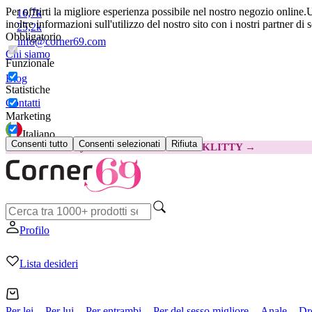
Per offrirti la migliore esperienza possibile nel nostro negozio online.
U
16,7k
inoltre informazioni sull'utilizzo del nostro sito con i nostri partner di 
25,2k
Obbligatorio
info@corner69.com
Chi siamo
Funzionale
Blog
Statistiche
Contatti
Marketing
Italiano
Consenti tutto
Consenti selezionati
Rifiuta
😽
Svakom Klitty: 15 € IN MENO
Codice: KLITTY →
Profilo
Lista desideri
Per lei
Per lui
Per entrambi
Per del sesso migliore
Anale
Dr