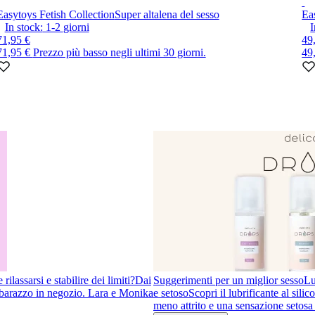
Easytoys Fetish Collection
Super altalena del sesso
Ea
In stock:
1-2
giorni
I
71,95 €
49
71,95 €
Prezzo più basso negli ultimi 30 giorni.
49
ilassarsi e stabilire dei limiti?
Dai
Suggerimenti per un miglior sesso
Lu
imbarazzo in negozio. Lara e Monika
e setoso
Scopri il lubrificante al sil
meno attrito e una sensazione setosa 