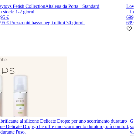
sytoys Fetish Collection
Altalena da Porta - Standard
Love
n stock:
1-2
giorni
In 
,95 €
699,
,95 €
Prezzo più basso negli ultimi 30 giorni.
699,
brificante al silicone Delicate Drops: per uno scorrimento duraturo
Gio
icone Delicate Drops, che offre uno scorrimento duraturo, più comfort,
sot
durante l'uso.
vib