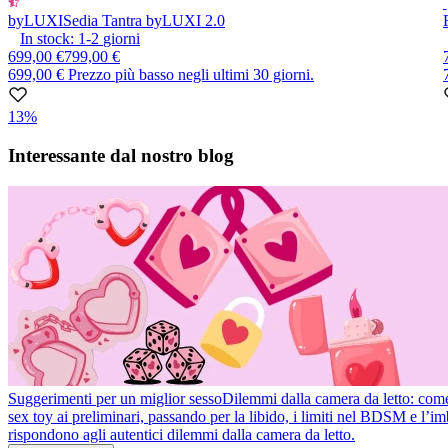
byLUXI
Sedia Tantra byLUXI 2.0
In stock:
1-2
giorni
699,00 €
799,00 €
699,00 €
Prezzo più basso negli ultimi 30 giorni.
13%
Item
1
Interessante dal nostro blog
of
10
Suggerimenti per un miglior sesso
Dilemmi dalla camera da letto: come r
sex toy ai preliminari, passando per la libido, i limiti nel BDSM e l’
rispondono agli autentici dilemmi dalla camera da letto.