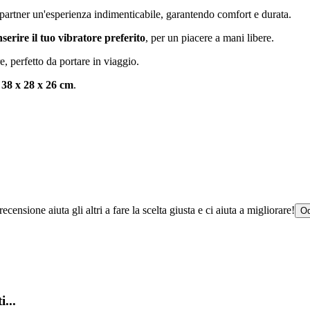
o partner un'esperienza indimenticabile, garantendo comfort e durata.
nserire il tuo vibratore preferito
, per un piacere a mani libere.
e, perfetto da portare in viaggio.
i
38 x 28 x 26 cm
.
censione aiuta gli altri a fare la scelta giusta e ci aiuta a migliorare!
Od
i...