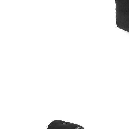
Item
1
of
9