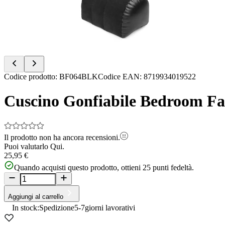
Item
Codice prodotto
:
BF064BLK
Codice EAN
:
8719934019522
1
of
Cuscino Gonfiabile Bedroom Fan
9
Il prodotto non ha ancora recensioni.
Puoi valutarlo
Qui.
25,95 €
Quando acquisti questo prodotto, ottieni
25
punti fedeltà.
Aggiungi al carrello
In stock:
Spedizione
5-7
giorni lavorativi