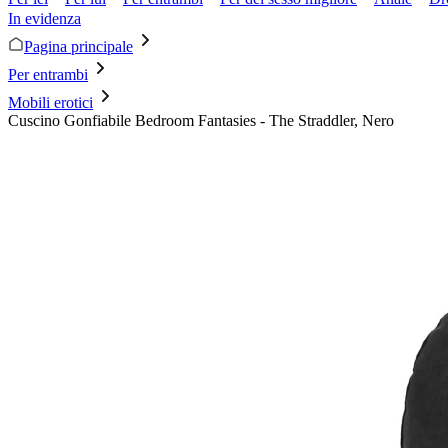
In evidenza
Pagina principale
Per entrambi
Mobili erotici
Cuscino Gonfiabile Bedroom Fantasies - The Straddler, Nero