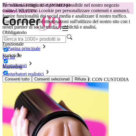
Per offrirti la migliore esperienza possibile nel nostro negozio
😽
Svakom Klitty: 15 € IN MENO
online.
Utilizziamo i cookie per personalizzare contenuti e annunci,
Codice: KLITTY →
fornire funzionalità dei social media e analizzare il nostro traffico.
Condividiamo inoltre informazioni sull'utilizzo del nostro sito con i
nostri partner di social media, pubblicità e analisi,
Obbligatorio
Funzionale
Pagina principale
Statistiche
Per lui
Masturbatori
Marketing
Masturbatori realistici
CRUSHIOUS PRIXUS MASTURBATORE CON CUSTODIA
Consenti tutto
Consenti selezionati
Rifiuta