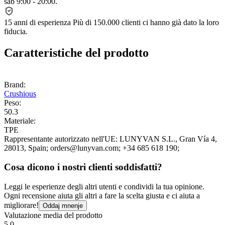
sab 9:00 - 20:00.
15 anni di esperienza
Più di 150.000 clienti ci hanno già dato la loro
fiducia.
Caratteristiche del prodotto
Brand:
Crushious
Peso:
50.3
Materiale:
TPE
Rappresentante autorizzato nell'UE:
LUNYVAN S.L.
, Gran Vía 4
,
28013
, Spain;
orders@lunyvan.com;
+34 685 618 190;
Cosa dicono i nostri clienti soddisfatti?
Leggi le esperienze degli altri utenti e condividi la tua opinione.
Ogni recensione aiuta gli altri a fare la scelta giusta e ci aiuta a
migliorare!
Oddaj mnenje
Valutazione media del prodotto
5.0