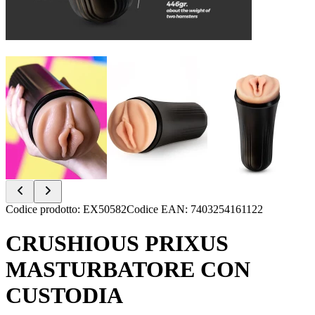
Item
Codice prodotto
:
EX50582
Codice EAN
:
7403254161122
1
of
CRUSHIOUS PRIXUS
7
MASTURBATORE CON
CUSTODIA