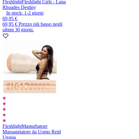
Fleshlight
Fleshlight Girls - Lana
Rhoades Destiny
In stock:
1-2
giorni
69,95 €
69,95 €
Prezzo più basso negli
ultimi 30 giorni.
Fleshlight
Masturbatore
Massaggiatore da Uomo Reid
Utopia