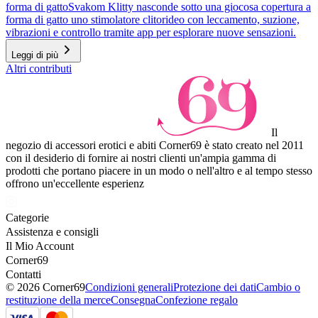
forma di gatto
Svakom Klitty nasconde sotto una giocosa copertura a
forma di gatto uno stimolatore clitorideo con leccamento, suzione,
vibrazioni e controllo tramite app per esplorare nuove sensazioni.
Leggi di più
Altri contributi
Il
negozio di accessori erotici e abiti Corner69 è stato creato nel 2011
con il desiderio di fornire ai nostri clienti un'ampia gamma di
prodotti che portano piacere in un modo o nell'altro e al tempo stesso
offrono un'eccellente esperienz
Categorie
Assistenza e consigli
Il Mio Account
Corner69
Contatti
© 2026 Corner69
Condizioni generali
Protezione dei dati
Cambio o
restituzione della merce
Consegna
Confezione regalo