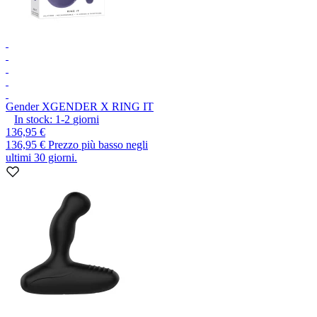
Gender X
GENDER X RING IT
In stock:
1-2
giorni
136,95 €
136,95 €
Prezzo più basso negli
ultimi 30 giorni.