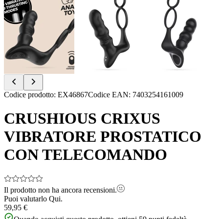
Item
Codice prodotto
:
EX46867
Codice EAN
:
7403254161009
1
of
CRUSHIOUS CRIXUS
8
VIBRATORE PROSTATICO
CON TELECOMANDO
Il prodotto non ha ancora recensioni.
Puoi valutarlo
Qui.
59,95 €