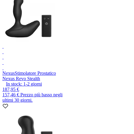
Nexus
Stimolatore Prostatico
Nexus Revo Stealth
In stock:
1-2
giorni
187,95 €
157,46 €
Prezzo più basso negli
ultimi 30 giorni.