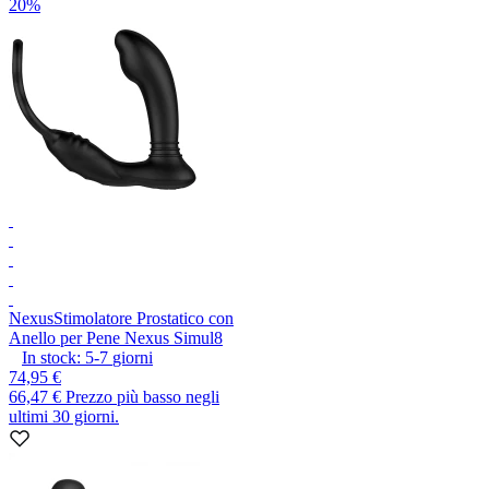
20%
Nexus
Stimolatore Prostatico con
Anello per Pene Nexus Simul8
In stock:
5-7
giorni
74,95 €
66,47 €
Prezzo più basso negli
ultimi 30 giorni.