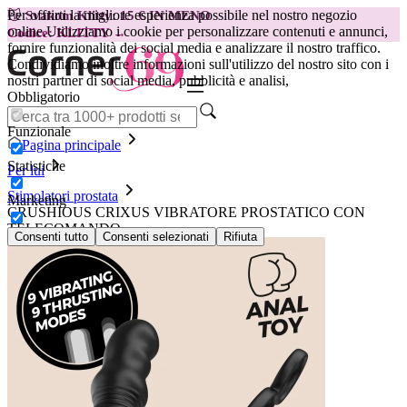
Per offrirti la migliore esperienza possibile nel nostro negozio
😽
Svakom Klitty: 15 € IN MENO
online.
Utilizziamo i cookie per personalizzare contenuti e annunci,
Codice: KLITTY →
fornire funzionalità dei social media e analizzare il nostro traffico.
Condividiamo inoltre informazioni sull'utilizzo del nostro sito con i
nostri partner di social media, pubblicità e analisi,
Obbligatorio
Funzionale
Pagina principale
Statistiche
Per lui
Stimolatori prostata
Marketing
CRUSHIOUS CRIXUS VIBRATORE PROSTATICO CON
TELECOMANDO
Consenti tutto
Consenti selezionati
Rifiuta