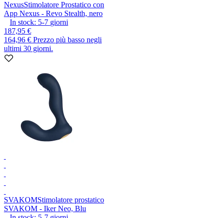
Nexus
Stimolatore Prostatico con
App Nexus - Revo Stealth, nero
In stock:
5-7
giorni
187,95 €
164,96 €
Prezzo più basso negli
ultimi 30 giorni.
SVAKOM
Stimolatore prostatico
SVAKOM - Iker Neo, Blu
In stock:
5-7
giorni