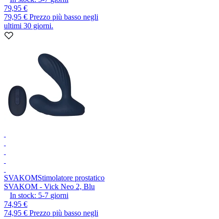
79,95 €
79,95 €
Prezzo più basso negli
ultimi 30 giorni.
SVAKOM
Stimolatore prostatico
SVAKOM - Vick Neo 2, Blu
In stock:
5-7
giorni
74,95 €
74,95 €
Prezzo più basso negli