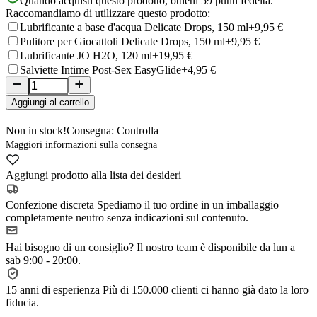
Quando acquisti questo prodotto, ottieni
59
punti fedeltà.
Raccomandiamo di utilizzare questo prodotto:
Lubrificante a base d'acqua Delicate Drops, 150 ml
+9,95 €
Pulitore per Giocattoli Delicate Drops, 150 ml
+9,95 €
Lubrificante JO H2O, 120 ml
+19,95 €
Salviette Intime Post-Sex EasyGlide
+4,95 €
Aggiungi al carrello
Non in stock!
Consegna: Controlla
Maggiori informazioni sulla consegna
Aggiungi prodotto alla lista dei desideri
Confezione discreta
Spediamo il tuo ordine in un imballaggio
completamente neutro senza indicazioni sul contenuto.
Hai bisogno di un consiglio?
Il nostro team è disponibile da lun a
sab 9:00 - 20:00.
15 anni di esperienza
Più di 150.000 clienti ci hanno già dato la loro
fiducia.