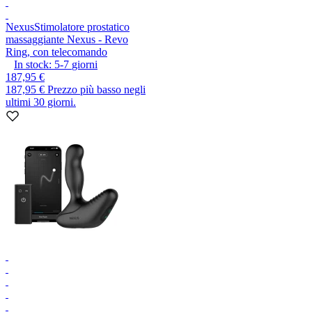
Nexus
Stimolatore prostatico
massaggiante Nexus - Revo
Ring, con telecomando
In stock:
5-7
giorni
187,95 €
187,95 €
Prezzo più basso negli
ultimi 30 giorni.