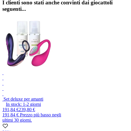
I clienti sono stati anche convinti dai giocattoli
seguenti...
Set deluxe per amanti
In stock:
1-2
giorni
191,84 €
239,80 €
191,84 €
Prezzo più basso negli
ultimi 30 giorni.