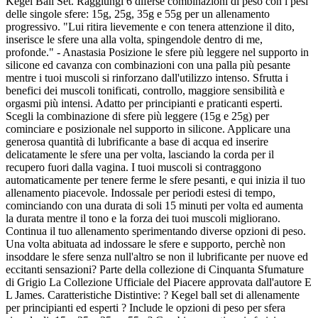
Kegel Ball Set. Raggiungi 6 diferse combinazioni di peso con i pesi
delle singole sfere: 15g, 25g, 35g e 55g per un allenamento
progressivo. "Lui ritira lievemente e con tenera attenzione il dito,
inserisce le sfere una alla volta, spingendole dentro di me,
profonde." - Anastasia Posizione le sfere più leggere nel supporto in
silicone ed cavanza con combinazioni con una palla più pesante
mentre i tuoi muscoli si rinforzano dall'utilizzo intenso. Sfrutta i
benefici dei muscoli tonificati, controllo, maggiore sensibilità e
orgasmi più intensi. Adatto per principianti e praticanti esperti.
Scegli la combinazione di sfere più leggere (15g e 25g) per
cominciare e posizionale nel supporto in silicone. Applicare una
generosa quantità di lubrificante a base di acqua ed inserire
delicatamente le sfere una per volta, lasciando la corda per il
recupero fuori dalla vagina. I tuoi muscoli si contraggono
automaticamente per tenere ferme le sfere pesanti, e qui inizia il tuo
allenamento piacevole. Indossale per periodi estesi di tempo,
cominciando con una durata di soli 15 minuti per volta ed aumenta
la durata mentre il tono e la forza dei tuoi muscoli migliorano.
Continua il tuo allenamento sperimentando diverse opzioni di peso.
Una volta abituata ad indossare le sfere e supporto, perchè non
insoddare le sfere senza null'altro se non il lubrificante per nuove ed
eccitanti sensazioni? Parte della collezione di Cinquanta Sfumature
di Grigio La Collezione Ufficiale del Piacere approvata dall'autore E
L James. Caratteristiche Distintive: ? Kegel ball set di allenamente
per principianti ed esperti ? Include le opzioni di peso per sfera