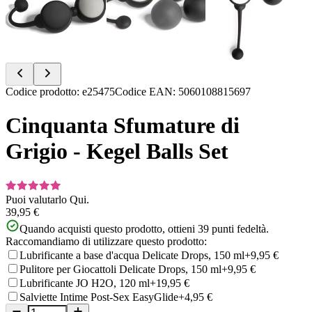
Item
Codice prodotto
:
e25475
Codice EAN
:
5060108815697
1
of
Cinquanta Sfumature di
4
Grigio - Kegel Balls Set
Puoi valutarlo
Qui.
39,95 €
Quando acquisti questo prodotto, ottieni
39
punti fedeltà.
Raccomandiamo di utilizzare questo prodotto:
Lubrificante a base d'acqua Delicate Drops, 150 ml
+9,95 €
Pulitore per Giocattoli Delicate Drops, 150 ml
+9,95 €
Lubrificante JO H2O, 120 ml
+19,95 €
Salviette Intime Post-Sex EasyGlide
+4,95 €