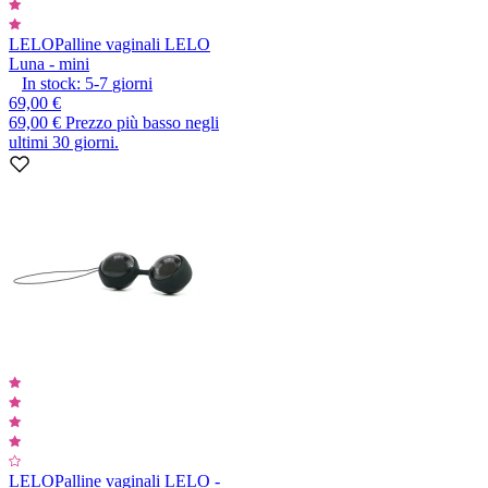
LELO
Palline vaginali LELO
Luna - mini
In stock:
5-7
giorni
69,00 €
69,00 €
Prezzo più basso negli
ultimi 30 giorni.
LELO
Palline vaginali LELO -