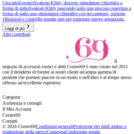
Giocattoli erotici
Svakom Klitty: discreto stimolatore clitorideo a
forma di gatto
Svakom Klitty nasconde sotto una giocosa copertura a
forma di gatto uno stimolatore clitorideo con leccamento, suzione,
vibrazioni e controllo tramite app per esplorare nuove sensazioni.
Leggi di più
Altri contributi
Il
negozio di accessori erotici e abiti Corner69 è stato creato nel 2011
con il desiderio di fornire ai nostri clienti un'ampia gamma di
prodotti che portano piacere in un modo o nell'altro e al tempo stesso
offrono un'eccellente esperienz
Categorie
Assistenza e consigli
Il Mio Account
Corner69
Contatti
© 2026 Corner69
Condizioni generali
Protezione dei dati
Cambio o
restituzione della merce
Consegna
Confezione regalo