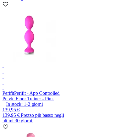
Perifit
Perifit - App Controlled
Pelvic Floor Trainer - Pink
In stock:
1-2
giorni
139,95 €
139,95 €
Prezzo più basso negli
ultimi 30 giorni.