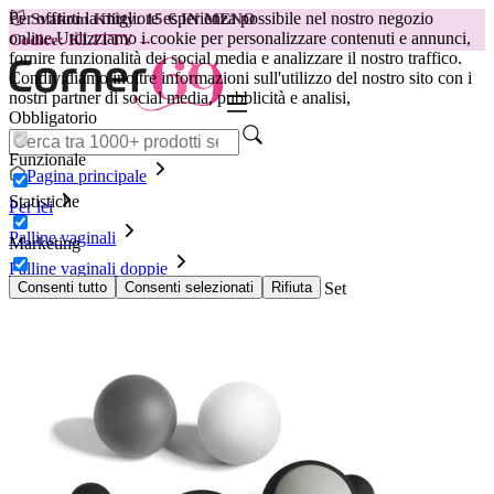
Per offrirti la migliore esperienza possibile nel nostro negozio
😽
Svakom Klitty: 15 € IN MENO
online.
Utilizziamo i cookie per personalizzare contenuti e annunci,
Codice: KLITTY →
fornire funzionalità dei social media e analizzare il nostro traffico.
Condividiamo inoltre informazioni sull'utilizzo del nostro sito con i
nostri partner di social media, pubblicità e analisi,
Obbligatorio
Funzionale
Pagina principale
Statistiche
Per lei
Palline vaginali
Marketing
Palline vaginali doppie
Cinquanta Sfumature di Grigio - Kegel Balls Set
Consenti tutto
Consenti selezionati
Rifiuta