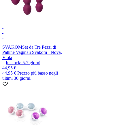
SVAKOM
Set da Tre Pezzi di
Palline Vaginali Svakom - Nova,
Viola
In stock:
5-7
giorni
44,95 €
44,95 €
Prezzo più basso negli
ultimi 30 giorni.