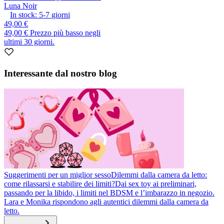
Luna Noir
In stock:
5-7
giorni
49,00 €
49,00 €
Prezzo più basso negli
ultimi 30 giorni.
Interessante dal nostro blog
Suggerimenti per un miglior sesso
Dilemmi dalla camera da letto:
come rilassarsi e stabilire dei limiti?
Dai sex toy ai preliminari,
passando per la libido, i limiti nel BDSM e l’imbarazzo in negozio.
Lara e Monika rispondono agli autentici dilemmi dalla camera da
letto.