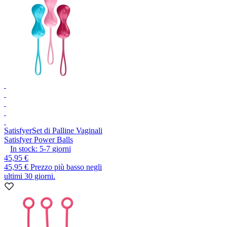
Satisfyer
Set di Palline Vaginali
Satisfyer Power Balls
In stock:
5-7
giorni
45,95 €
45,95 €
Prezzo più basso negli
ultimi 30 giorni.