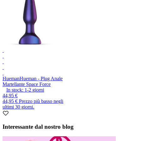
Hueman
Hueman - Plug Anale
Martellante Space Force
In stock:
1-2
giorni
44,95 €
44,95 €
Prezzo più basso negli
ultimi 30 giorni.
Interessante dal nostro blog