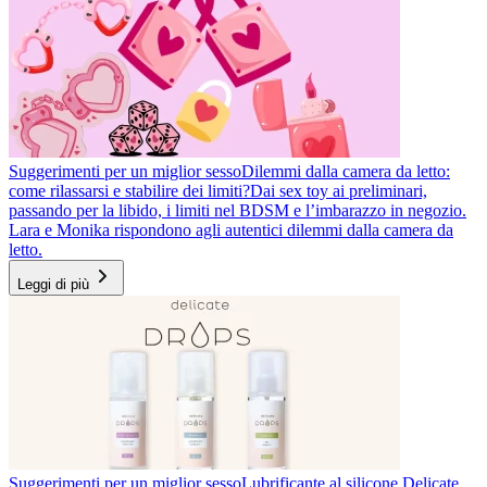
Suggerimenti per un miglior sesso
Dilemmi dalla camera da letto:
come rilassarsi e stabilire dei limiti?
Dai sex toy ai preliminari,
passando per la libido, i limiti nel BDSM e l’imbarazzo in negozio.
Lara e Monika rispondono agli autentici dilemmi dalla camera da
letto.
Leggi di più
Suggerimenti per un miglior sesso
Lubrificante al silicone Delicate