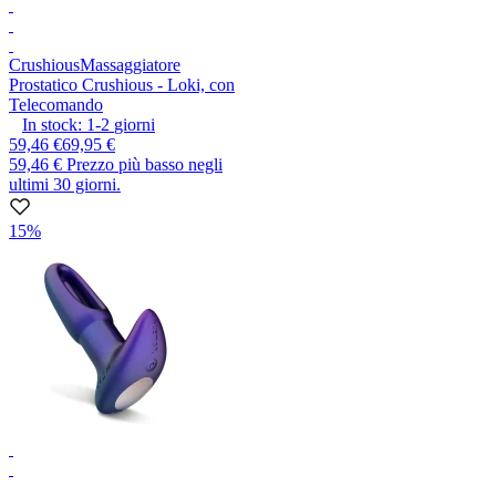
Crushious
Massaggiatore
Prostatico Crushious - Loki, con
Telecomando
In stock:
1-2
giorni
59,46 €
69,95 €
59,46 €
Prezzo più basso negli
ultimi 30 giorni.
15%