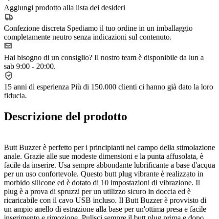
Aggiungi prodotto alla lista dei desideri
Confezione discreta
Spediamo il tuo ordine in un imballaggio
completamente neutro senza indicazioni sul contenuto.
Hai bisogno di un consiglio?
Il nostro team è disponibile da lun a
sab 9:00 - 20:00.
15 anni di esperienza
Più di 150.000 clienti ci hanno già dato la loro
fiducia.
Descrizione del prodotto
Butt Buzzer è perfetto per i principianti nel campo della stimolazione
anale. Grazie alle sue modeste dimensioni e la punta affusolata, è
facile da inserire. Usa sempre abbondante lubrificante a base d'acqua
per un uso confortevole. Questo butt plug vibrante è realizzato in
morbido silicone ed è dotato di 10 impostazioni di vibrazione. Il
plug è a prova di spruzzi per un utilizzo sicuro in doccia ed è
ricaricabile con il cavo USB incluso. Il Butt Buzzer è provvisto di
un ampio anello di estrazione alla base per un'ottima presa e facile
inserimento e rimozione. Pulisci sempre il butt plug prima e dopo