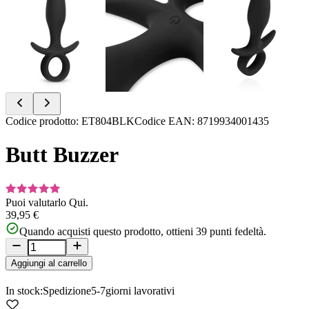
Item
Codice prodotto
:
ET804BLK
Codice EAN
:
8719934001435
1
of
Butt Buzzer
8
Puoi valutarlo
Qui.
39,95 €
Quando acquisti questo prodotto, ottieni
39
punti fedeltà.
Aggiungi al carrello
In stock:
Spedizione
5-7
giorni lavorativi