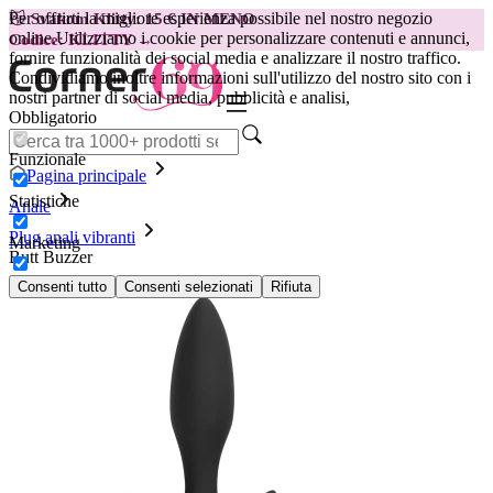
Per offrirti la migliore esperienza possibile nel nostro negozio
😽
Svakom Klitty: 15 € IN MENO
online.
Utilizziamo i cookie per personalizzare contenuti e annunci,
Codice: KLITTY →
fornire funzionalità dei social media e analizzare il nostro traffico.
Condividiamo inoltre informazioni sull'utilizzo del nostro sito con i
nostri partner di social media, pubblicità e analisi,
Obbligatorio
Funzionale
Pagina principale
Statistiche
Anale
Plug anali vibranti
Marketing
Butt Buzzer
Consenti tutto
Consenti selezionati
Rifiuta