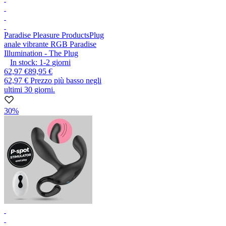
Paradise Pleasure Products
Plug
anale vibrante RGB Paradise
Illumination - The Plug
In stock:
1-2
giorni
62,97 €
89,95 €
62,97 €
Prezzo più basso negli
ultimi 30 giorni.
30%