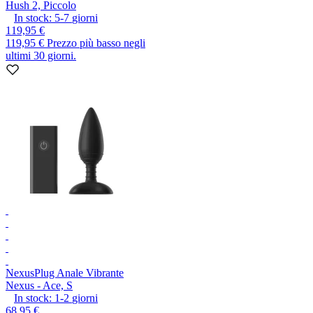
Hush 2, Piccolo
In stock:
5-7
giorni
119,95 €
119,95 €
Prezzo più basso negli
ultimi 30 giorni.
Nexus
Plug Anale Vibrante
Nexus - Ace, S
In stock:
1-2
giorni
68,95 €