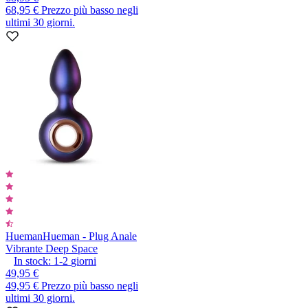
68,95 €
Prezzo più basso negli
ultimi 30 giorni.
Hueman
Hueman - Plug Anale
Vibrante Deep Space
In stock:
1-2
giorni
49,95 €
49,95 €
Prezzo più basso negli
ultimi 30 giorni.