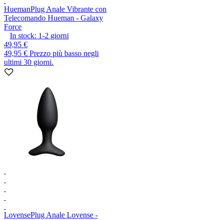
Hueman
Plug Anale Vibrante con
Telecomando Hueman - Galaxy
Force
In stock:
1-2
giorni
49,95 €
49,95 €
Prezzo più basso negli
ultimi 30 giorni.
Lovense
Plug Anale Lovense -