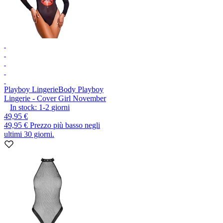
Playboy Lingerie
Body Playboy
Lingerie - Cover Girl November
In stock:
1-2
giorni
49,95 €
49,95 €
Prezzo più basso negli
ultimi 30 giorni.