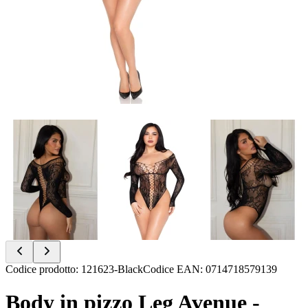
Item
Codice prodotto
:
121623-Black
Codice EAN
:
0714718579139
1
of
Body in pizzo Leg Avenue -
6