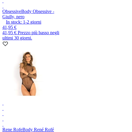
Obsessive
Body Obsessive -
Giully, nero
In stock:
1-2
giorni
41,95 €
41,95 €
Prezzo più basso negli
ultimi 30 giorni.
Rene Rofe
Body René Rofé