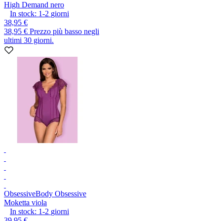
High Demand nero
In stock:
1-2
giorni
38,95 €
38,95 €
Prezzo più basso negli
ultimi 30 giorni.
Obsessive
Body Obsessive
Moketta viola
In stock:
1-2
giorni
39,95 €