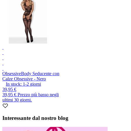
Obsessive
Body Seducente con
Calze Obsessive - Nero
In stock:
1-2
giorni
39,95 €
39,95 €
Prezzo più basso negli
ultimi 30 giorni.
Interessante dal nostro blog