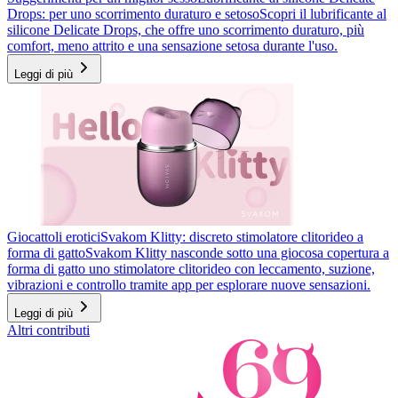
Drops: per uno scorrimento duraturo e setoso
Scopri il lubrificante al
silicone Delicate Drops, che offre uno scorrimento duraturo, più
comfort, meno attrito e una sensazione setosa durante l'uso.
Leggi di più
Giocattoli erotici
Svakom Klitty: discreto stimolatore clitorideo a
forma di gatto
Svakom Klitty nasconde sotto una giocosa copertura a
forma di gatto uno stimolatore clitorideo con leccamento, suzione,
vibrazioni e controllo tramite app per esplorare nuove sensazioni.
Leggi di più
Altri contributi