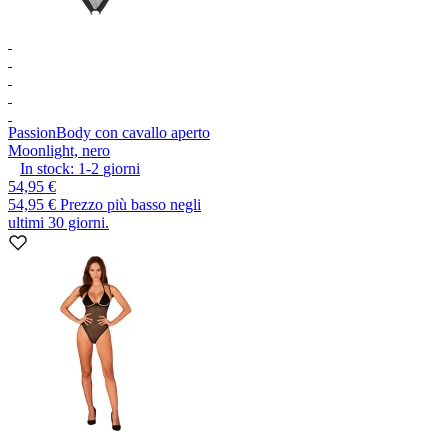
Passion
Body con cavallo aperto
Moonlight, nero
In stock:
1-2
giorni
54,95 €
54,95 €
Prezzo più basso negli
ultimi 30 giorni.