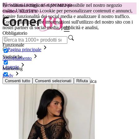
Per offrirti la migliore esperienza possibile nel nostro negozio
😽
Svakom Klitty: 15 € IN MENO
online.
Utilizziamo i cookie per personalizzare contenuti e annunci,
Codice: KLITTY →
fornire funzionalità dei social media e analizzare il nostro traffico.
Condividiamo inoltre informazioni sull'utilizzo del nostro sito con i
nostri partner di social media, pubblicità e analisi,
Obbligatorio
Funzionale
Pagina principale
Statistiche
Abbigliamento
Lingerie
Marketing
Body
Body in pizzo Leg Avenue - 89370, taglia unica
Consenti tutto
Consenti selezionati
Rifiuta