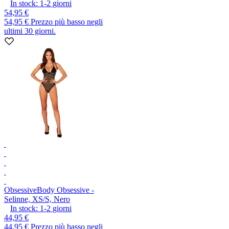
In stock:
1-2
giorni
54,95 €
54,95 €
Prezzo più basso negli
ultimi 30 giorni.
Obsessive
Body Obsessive -
Selinne, XS/S, Nero
In stock:
1-2
giorni
44,95 €
44,95 €
Prezzo più basso negli