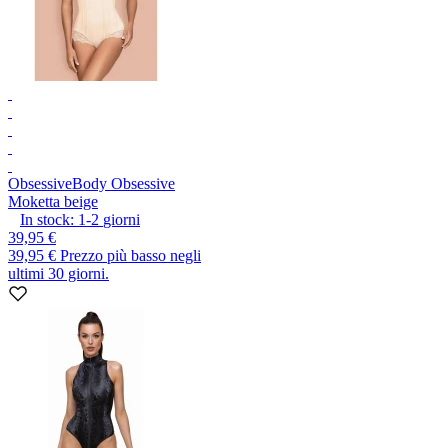
Obsessive
Body Obsessive
Moketta beige
In stock:
1-2
giorni
39,95 €
39,95 €
Prezzo più basso negli
ultimi 30 giorni.