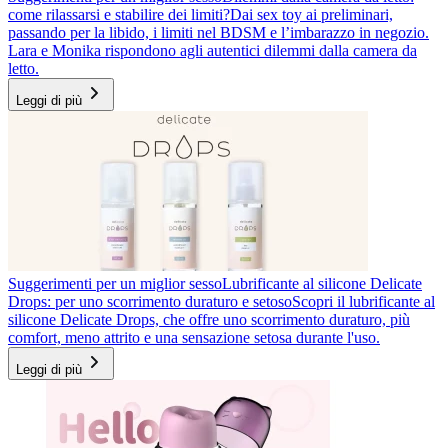
come rilassarsi e stabilire dei limiti?
Dai sex toy ai preliminari,
passando per la libido, i limiti nel BDSM e l’imbarazzo in negozio.
Lara e Monika rispondono agli autentici dilemmi dalla camera da
letto.
Leggi di più
Suggerimenti per un miglior sesso
Lubrificante al silicone Delicate
Drops: per uno scorrimento duraturo e setoso
Scopri il lubrificante al
silicone Delicate Drops, che offre uno scorrimento duraturo, più
comfort, meno attrito e una sensazione setosa durante l'uso.
Leggi di più