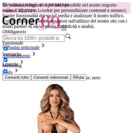
Per offrirti la migliore esperienza possibile nel nostro negozio
😽
Svakom Klitty: 15 € IN MENO
online.
Utilizziamo i cookie per personalizzare contenuti e annunci,
Codice: KLITTY →
fornire funzionalità dei social media e analizzare il nostro traffico.
Condividiamo inoltre informazioni sull'utilizzo del nostro sito con i
nostri partner di social media, pubblicità e analisi,
Obbligatorio
Funzionale
Pagina principale
Statistiche
Abbigliamento
Lingerie
Marketing
Body
Body aperto all'inguine Obsessive - Keira Lise, nero
Consenti tutto
Consenti selezionati
Rifiuta