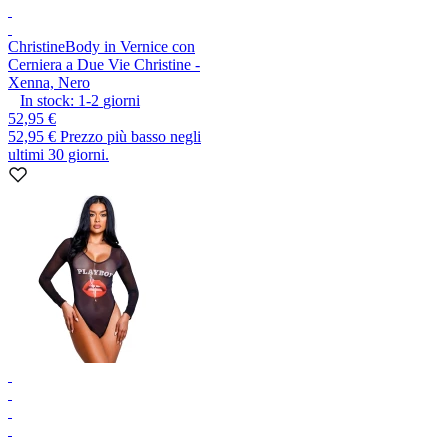
Christine
Body in Vernice con
Cerniera a Due Vie Christine -
Xenna, Nero
In stock:
1-2
giorni
52,95 €
52,95 €
Prezzo più basso negli
ultimi 30 giorni.