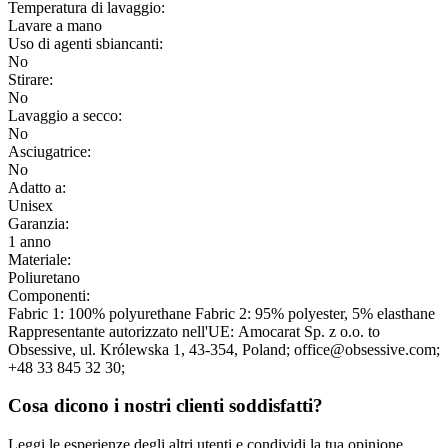
Temperatura di lavaggio:
Lavare a mano
Uso di agenti sbiancanti:
No
Stirare:
No
Lavaggio a secco:
No
Asciugatrice:
No
Adatto a:
Unisex
Garanzia:
1 anno
Materiale:
Poliuretano
Componenti:
Fabric 1: 100% polyurethane Fabric 2: 95% polyester, 5% elasthane
Rappresentante autorizzato nell'UE:
Amocarat Sp. z o.o. to
Obsessive
, ul. Królewska 1
, 43-354
, Poland;
office@obsessive.com;
+48 33 845 32 30;
Cosa dicono i nostri clienti soddisfatti?
Leggi le esperienze degli altri utenti e condividi la tua opinione.