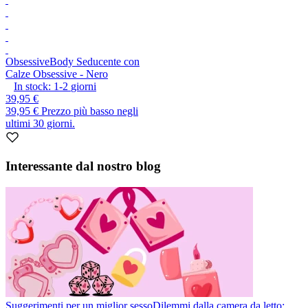
Obsessive
Body Seducente con
Calze Obsessive - Nero
In stock:
1-2
giorni
39,95 €
39,95 €
Prezzo più basso negli
ultimi 30 giorni.
Interessante dal nostro blog
Suggerimenti per un miglior sesso
Dilemmi dalla camera da letto: