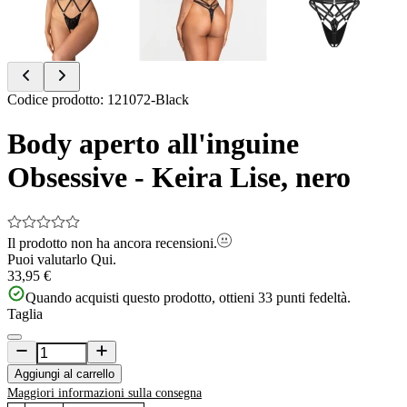
Item
Codice prodotto
:
121072-Black
1
of
Body aperto all'inguine
9
Obsessive - Keira Lise, nero
Il prodotto non ha ancora recensioni.
Puoi valutarlo
Qui.
33,95 €
Quando acquisti questo prodotto, ottieni
33
punti fedeltà.
Taglia
Aggiungi al carrello
Maggiori informazioni sulla consegna