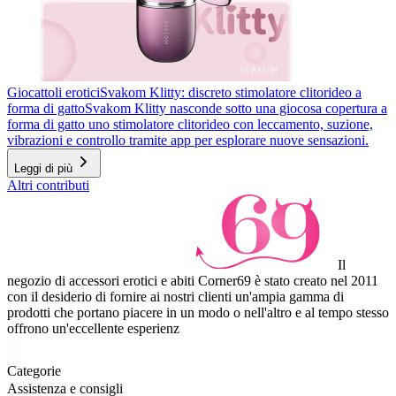
Giocattoli erotici
Svakom Klitty: discreto stimolatore clitorideo a
forma di gatto
Svakom Klitty nasconde sotto una giocosa copertura a
forma di gatto uno stimolatore clitorideo con leccamento, suzione,
vibrazioni e controllo tramite app per esplorare nuove sensazioni.
Leggi di più
Altri contributi
Il
negozio di accessori erotici e abiti Corner69 è stato creato nel 2011
con il desiderio di fornire ai nostri clienti un'ampia gamma di
prodotti che portano piacere in un modo o nell'altro e al tempo stesso
offrono un'eccellente esperienz
Categorie
Assistenza e consigli