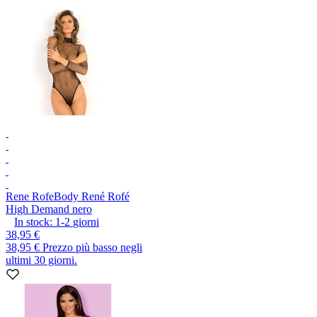
Rene Rofe
Body René Rofé
High Demand nero
In stock:
1-2
giorni
38,95 €
38,95 €
Prezzo più basso negli
ultimi 30 giorni.