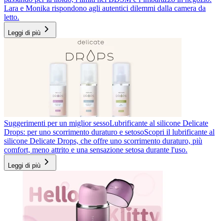
Lara e Monika rispondono agli autentici dilemmi dalla camera da
letto.
Leggi di più
Suggerimenti per un miglior sesso
Lubrificante al silicone Delicate
Drops: per uno scorrimento duraturo e setoso
Scopri il lubrificante al
silicone Delicate Drops, che offre uno scorrimento duraturo, più
comfort, meno attrito e una sensazione setosa durante l'uso.
Leggi di più