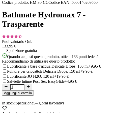
Item
Codice prodotto
:
HM-30-CC
Codice EAN
:
5060140209560
1
of
Bathmate Hydromax 7 -
5
Trasparente
Puoi valutarlo
Qui.
133,95 €
Spedizione gratuita
Quando acquisti questo prodotto, ottieni
133
punti fedeltà.
Raccomandiamo di utilizzare questo prodotto:
Lubrificante a base d'acqua Delicate Drops, 150 ml
+9,95 €
Pulitore per Giocattoli Delicate Drops, 150 ml
+9,95 €
Lubrificante JO H2O, 120 ml
+19,95 €
Salviette Intime Post-Sex EasyGlide
+4,95 €
Aggiungi al carrello
In stock:
Spedizione
5-7
giorni lavorativi