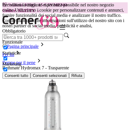
Per offrirti la migliore esperienza possibile nel nostro negozio
😽
Svakom Klitty: 15 € IN MENO
online.
Utilizziamo i cookie per personalizzare contenuti e annunci,
Codice: KLITTY →
fornire funzionalità dei social media e analizzare il nostro traffico.
Condividiamo inoltre informazioni sull'utilizzo del nostro sito con i
nostri partner di social media, pubblicità e analisi,
Obbligatorio
Funzionale
Pagina principale
Statistiche
Per lui
Pompe per il pene
Marketing
Bathmate Hydromax 7 - Trasparente
Consenti tutto
Consenti selezionati
Rifiuta