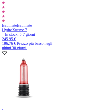
Bathmate
Bathmate
HydroXtreme 7
In stock:
5-7
giorni
245,95 €
196,76 €
Prezzo più basso negli
ultimi 30 giorni.