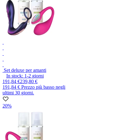
Set deluxe per amanti
In stock:
1-2
giorni
191,84 €
239,80 €
191,84 €
Prezzo più basso negli
ultimi 30 giorni.
20%