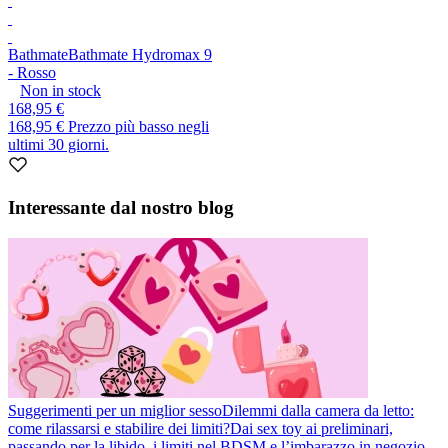
Bathmate
Bathmate Hydromax 9
- Rosso
Non in stock
168,95 €
168,95 €
Prezzo più basso negli
ultimi 30 giorni.
Interessante dal nostro blog
Suggerimenti per un miglior sesso
Dilemmi dalla camera da letto:
come rilassarsi e stabilire dei limiti?
Dai sex toy ai preliminari,
passando per la libido, i limiti nel BDSM e l’imbarazzo in negozio.