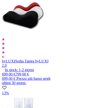
byLUXI
Sedia Tantra byLUXI
2.0
In stock:
1-2
giorni
699,00 €
799,00 €
699,00 €
Prezzo più basso negli
ultimi 30 giorni.
13%