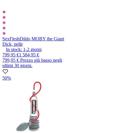
SexFlesh
Dildo MOBY the Giant
Dick, pelle
In stock:
1-2
giorni
799,95 €
1 584,95 €
799,95 €
Prezzo più basso negli
ultimi 30 giorni.
50%