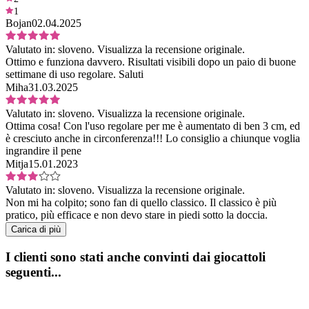
1
Bojan
02.04.2025
Valutato in:
sloveno.
Visualizza la recensione originale.
Ottimo e funziona davvero. Risultati visibili dopo un paio di buone
settimane di uso regolare. Saluti
Miha
31.03.2025
Valutato in:
sloveno.
Visualizza la recensione originale.
Ottima cosa! Con l'uso regolare per me è aumentato di ben 3 cm, ed
è cresciuto anche in circonferenza!!! Lo consiglio a chiunque voglia
ingrandire il pene
Mitja
15.01.2023
Valutato in:
sloveno.
Visualizza la recensione originale.
Non mi ha colpito; sono fan di quello classico. Il classico è più
pratico, più efficace e non devo stare in piedi sotto la doccia.
Carica di più
I clienti sono stati anche convinti dai giocattoli
seguenti...