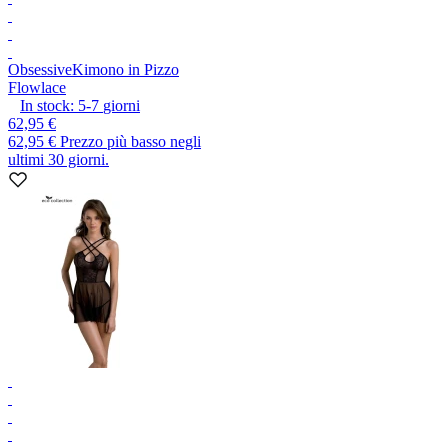
Obsessive
Kimono in Pizzo
Flowlace
In stock:
5-7
giorni
62,95 €
62,95 €
Prezzo più basso negli
ultimi 30 giorni.