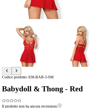
Item
Codice prodotto
:
838-BAB-3-SM
1
of
Babydoll & Thong - Red
2
Il prodotto non ha ancora recensioni.