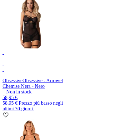
Obsessive
Obsessive - Arrowel
Chemise Nera - Nero
Non in stock
58,95 €
58,95 €
Prezzo più basso negli
ultimi 30 giorni.