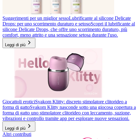
Suggerimenti per un miglior sesso
Lubrificante al silicone Delicate
Drops: per uno scorrimento duraturo e setoso
Scopri il lubrificante al
silicone Delicate Drops, che offre uno scorrimento duraturo, più
comfort, meno attrito e una sensazione setosa durante l'uso.
Leggi di più
Giocattoli erotici
Svakom Klitty: discreto stimolatore clitorideo a
forma di gatto
Svakom Klitty nasconde sotto una giocosa copertura a
forma di gatto uno stimolatore clitorideo con leccamento, suzione,
vibrazioni e controllo tramite app per esplorare nuove sensazioni.
Leggi di più
Altri contributi