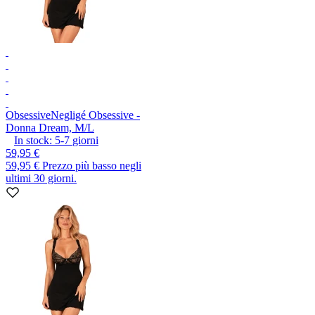
Obsessive
Negligé Obsessive -
Donna Dream, M/L
In stock:
5-7
giorni
59,95 €
59,95 €
Prezzo più basso negli
ultimi 30 giorni.