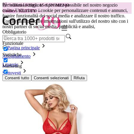
Per offrirti la migliore esperienza possibile nel nostro negozio
😽
Svakom Klitty: 15 € IN MENO
online.
Utilizziamo i cookie per personalizzare contenuti e annunci,
Codice: KLITTY →
fornire funzionalità dei social media e analizzare il nostro traffico.
Condividiamo inoltre informazioni sull'utilizzo del nostro sito con i
nostri partner di social media, pubblicità e analisi,
Obbligatorio
Funzionale
Pagina principale
Statistiche
Abbigliamento
Lingerie
Marketing
Sottovesti
Babydoll & Thong - Red
Consenti tutto
Consenti selezionati
Rifiuta