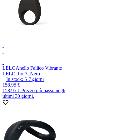
LELO
Anello Fallico Vibrante
LELO Tor 3, Nero
In stock:
5-7
giorni
158,95 €
158,95 €
Prezzo più basso negli
ultimi 30 giorni.