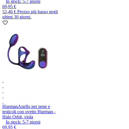
In stock:
5-7
giorni
69,95 €
52,46 €
Prezzo più basso negli
ultimi 30 giorni.
Hueman
Anello per pene e
testicoli con ovetto Hueman -
Halo Orbit, viola
In stock:
5-7
giorni
69,95 €