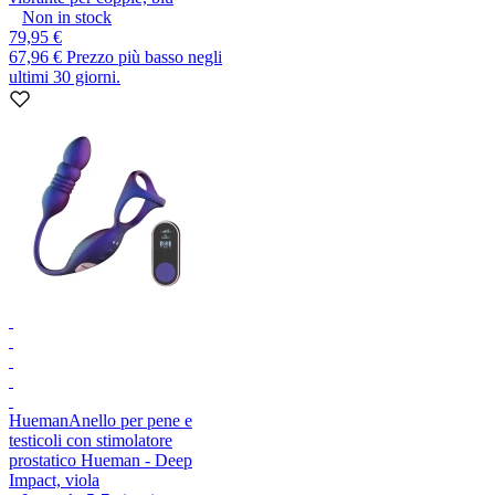
Non in stock
79,95 €
67,96 €
Prezzo più basso negli
ultimi 30 giorni.
Hueman
Anello per pene e
testicoli con stimolatore
prostatico Hueman - Deep
Impact, viola