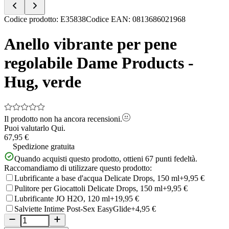
Item
Codice prodotto
:
E35838
Codice EAN
:
0813686021968
1
of
Anello vibrante per pene
5
regolabile Dame Products -
Hug, verde
Il prodotto non ha ancora recensioni.
Puoi valutarlo
Qui.
67,95 €
Spedizione gratuita
Quando acquisti questo prodotto, ottieni
67
punti fedeltà.
Raccomandiamo di utilizzare questo prodotto:
Lubrificante a base d'acqua Delicate Drops, 150 ml
+9,95 €
Pulitore per Giocattoli Delicate Drops, 150 ml
+9,95 €
Lubrificante JO H2O, 120 ml
+19,95 €
Salviette Intime Post-Sex EasyGlide
+4,95 €