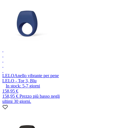
LELO
Anello vibrante per pene
LELO - Tor 3, Blu
In stock:
5-7
giorni
158,95 €
158,95 €
Prezzo più basso negli
ultimi 30 giorni.