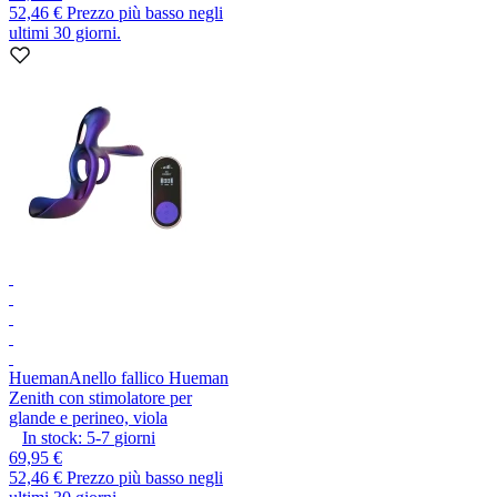
52,46 €
Prezzo più basso negli
ultimi 30 giorni.
Hueman
Anello fallico Hueman
Zenith con stimolatore per
glande e perineo, viola
In stock:
5-7
giorni
69,95 €
52,46 €
Prezzo più basso negli