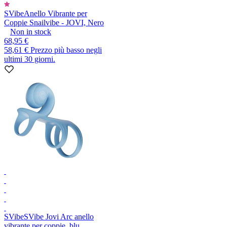
SVibe
Anello Vibrante per
Coppie Snailvibe - JOVI, Nero
Non in stock
68,95 €
58,61 €
Prezzo più basso negli
ultimi 30 giorni.
SVibe
SVibe Jovi Arc anello
vibrante per coppie, blu