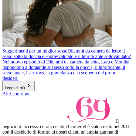
Suggerimenti per un miglior sesso
Dilemmi da camera da letto: il
sesso sotto la doccia è sopravvalutato e il lubrificante sottovalutato?
Nel nuovo episodio di Dilemmi da camera da letto, Lara e Monika
rispondono a domande sul sesso sotto la doccia, il lubrificante, il
sesso anale, i sex toys, la gravidanza e la scoperta dei propri
desideri.
Leggi di più
Altri contributi
Il
negozio di accessori erotici e abiti Corner69 è stato creato nel 2011
con il desiderio di fornire ai nostri clienti un'ampia gamma di