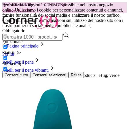
Per offrirti la migliore esperienza possibile nel nostro negozio
😽
Svakom Klitty: 15 € IN MENO
online.
Utilizziamo i cookie per personalizzare contenuti e annunci,
Codice: KLITTY →
fornire funzionalità dei social media e analizzare il nostro traffico.
Condividiamo inoltre informazioni sull'utilizzo del nostro sito con i
nostri partner di social media, pubblicità e analisi,
Obbligatorio
Funzionale
Pagina principale
Statistiche
Per lui
Anelli per il pene
Marketing
Anelli per il pene vibranti
Anello vibrante per pene regolabile Dame Products - Hug, verde
Consenti tutto
Consenti selezionati
Rifiuta