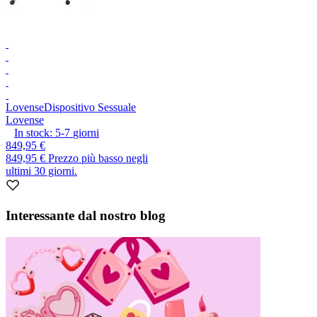
Lovense
Dispositivo Sessuale
Lovense
In stock:
5-7
giorni
849,95 €
849,95 €
Prezzo più basso negli
ultimi 30 giorni.
Interessante dal nostro blog