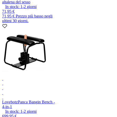
altalena del sesso
In stock:
1-2
giorni
71,95 €
71,95 €
Prezzo più basso negli
ultimi 30 giorni.
Lovebotz
Panca Bangin Bench -
4-in-1
In stock:
1-2
giorni
699,95 €