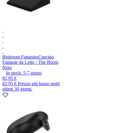
Bedroom Fantasies
Cuscino
Fantasie da Letto - The Boost,
Nero
In stock:
5-7
giorni
82,95 €
82,95 €
Prezzo più basso negli
ultimi 30 giorni.