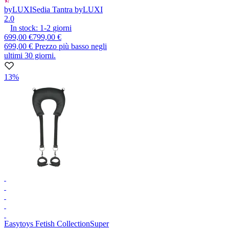
byLUXI
Sedia Tantra byLUXI
2.0
In stock:
1-2
giorni
699,00 €
799,00 €
699,00 €
Prezzo più basso negli
ultimi 30 giorni.
13%
Easytoys Fetish Collection
Super