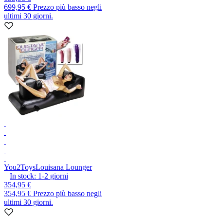
699,95 €
Prezzo più basso negli
ultimi 30 giorni.
You2Toys
Louisana Lounger
In stock:
1-2
giorni
354,95 €
354,95 €
Prezzo più basso negli
ultimi 30 giorni.