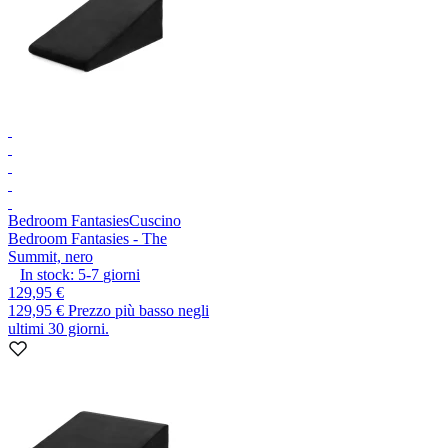
Bedroom Fantasies
Cuscino
Bedroom Fantasies - The
Summit, nero
In stock:
5-7
giorni
129,95 €
129,95 €
Prezzo più basso negli
ultimi 30 giorni.