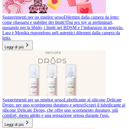
Suggerimenti per un miglior sesso
Dilemmi dalla camera da letto:
come rilassarsi e stabilire dei limiti?
Dai sex toy ai preliminari,
passando per la libido, i limiti nel BDSM e l’imbarazzo in negozio.
Lara e Monika rispondono agli autentici dilemmi dalla camera da
letto.
Leggi di più
Suggerimenti per un miglior sesso
Lubrificante al silicone Delicate
Drops: per uno scorrimento duraturo e setoso
Scopri il lubrificante al
silicone Delicate Drops, che offre uno scorrimento duraturo, più
comfort, meno attrito e una sensazione setosa durante l'uso.
Leggi di più