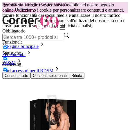
Per offrirti la migliore esperienza possibile nel nostro negozio
😽
Svakom Klitty: 15 € IN MENO
online.
Utilizziamo i cookie per personalizzare contenuti e annunci,
Codice: KLITTY →
fornire funzionalità dei social media e analizzare il nostro traffico.
Condividiamo inoltre informazioni sull'utilizzo del nostro sito con i
nostri partner di social media, pubblicità e analisi,
Obbligatorio
Funzionale
Pagina principale
Statistiche
Per entrambi
BDSM
Marketing
Altri accessori per il BDSM
Altalena sessuale da porta Ouch! Deluxe
Consenti tutto
Consenti selezionati
Rifiuta