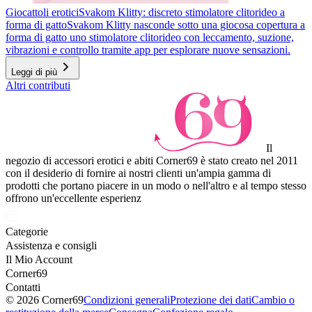
Giocattoli erotici
Svakom Klitty: discreto stimolatore clitorideo a
forma di gatto
Svakom Klitty nasconde sotto una giocosa copertura a
forma di gatto uno stimolatore clitorideo con leccamento, suzione,
vibrazioni e controllo tramite app per esplorare nuove sensazioni.
Leggi di più
Altri contributi
Il
negozio di accessori erotici e abiti Corner69 è stato creato nel 2011
con il desiderio di fornire ai nostri clienti un'ampia gamma di
prodotti che portano piacere in un modo o nell'altro e al tempo stesso
offrono un'eccellente esperienz
Categorie
Assistenza e consigli
Il Mio Account
Corner69
Contatti
© 2026 Corner69
Condizioni generali
Protezione dei dati
Cambio o