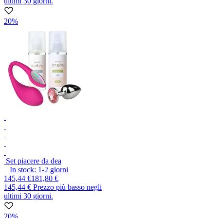
ultimi 30 giorni.
20%
Set piacere da dea
In stock:
1-2
giorni
145,44 €
181,80 €
145,44 €
Prezzo più basso negli
ultimi 30 giorni.
20%