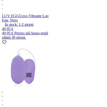
LUV EGG
Uovo Vibrante Luv
Egg, Nero
In stock:
1-2
giorni
49,95 €
49,95 €
Prezzo più basso negli
ultimi 30 giorni.