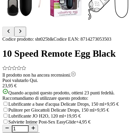
Item
Codice prodotto
:
sht025blk
Codice EAN
:
8714273053503
1
of
10 Speed Remote Egg Black
4
Il prodotto non ha ancora recensioni.
Puoi valutarlo
Qui.
23,95 €
Quando acquisti questo prodotto, ottieni
23
punti fedeltà.
Raccomandiamo di utilizzare questo prodotto:
Lubrificante a base d'acqua Delicate Drops, 150 ml
+9,95 €
Pulitore per Giocattoli Delicate Drops, 150 ml
+9,95 €
Lubrificante JO H2O, 120 ml
+19,95 €
Salviette Intime Post-Sex EasyGlide
+4,95 €