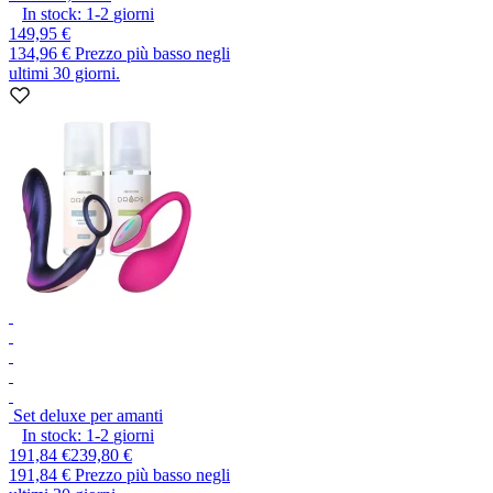
In stock:
1-2
giorni
149,95 €
134,96 €
Prezzo più basso negli
ultimi 30 giorni.
Set deluxe per amanti
In stock:
1-2
giorni
191,84 €
239,80 €
191,84 €
Prezzo più basso negli