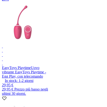
EasyToys Playtime
Uovo
vibrante EasyToys Playtime -
Egg Play, con telecomando
In stock:
1-2
giorni
29,95 €
29,95 €
Prezzo più basso negli
ultimi 30 giorni.