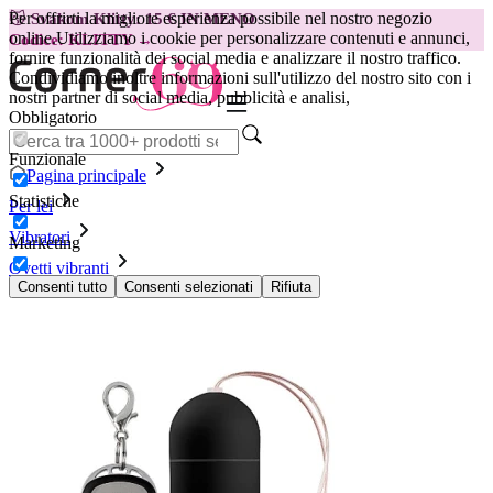
Per offrirti la migliore esperienza possibile nel nostro negozio
😽
Svakom Klitty: 15 € IN MENO
online.
Utilizziamo i cookie per personalizzare contenuti e annunci,
Codice: KLITTY →
fornire funzionalità dei social media e analizzare il nostro traffico.
Condividiamo inoltre informazioni sull'utilizzo del nostro sito con i
nostri partner di social media, pubblicità e analisi,
Obbligatorio
Funzionale
Pagina principale
Statistiche
Per lei
Vibratori
Marketing
Ovetti vibranti
10 Speed Remote Egg Black
Consenti tutto
Consenti selezionati
Rifiuta