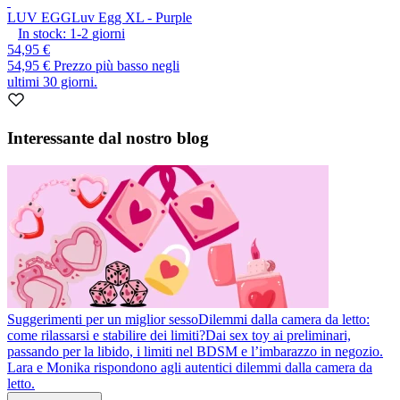
LUV EGG
Luv Egg XL - Purple
In stock:
1-2
giorni
54,95 €
54,95 €
Prezzo più basso negli
ultimi 30 giorni.
Interessante dal nostro blog
Suggerimenti per un miglior sesso
Dilemmi dalla camera da letto:
come rilassarsi e stabilire dei limiti?
Dai sex toy ai preliminari,
passando per la libido, i limiti nel BDSM e l’imbarazzo in negozio.
Lara e Monika rispondono agli autentici dilemmi dalla camera da
letto.