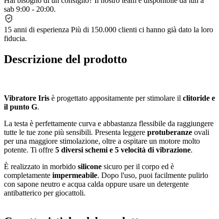
Hai bisogno di un consiglio?
Il nostro team è disponibile da lun a
sab 9:00 - 20:00.
15 anni di esperienza
Più di 150.000 clienti ci hanno già dato la loro
fiducia.
Descrizione del prodotto
Vibratore Iris
è progettato appositamente per stimolare il
clitoride e
il punto G
.
La testa è perfettamente curva e abbastanza flessibile da raggiungere
tutte le tue zone più sensibili. Presenta leggere
protuberanze
ovali
per una maggiore stimolazione, oltre a ospitare un motore molto
potente. Ti offre
5 diversi schemi e 5 velocità di vibrazione
.
È realizzato in morbido
silicone
sicuro per il corpo ed è
completamente
impermeabile
. Dopo l'uso, puoi facilmente pulirlo
con sapone neutro e acqua calda oppure usare un detergente
antibatterico per giocattoli.