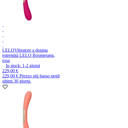
LELO
Vibratore a doppia
estremità LELO Boomerang,
rosa
In stock:
1-2
giorni
229,00 €
229,00 €
Prezzo più basso negli
ultimi 30 giorni.