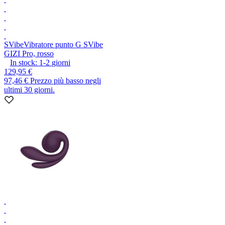
SVibe
Vibratore punto G SVibe
GIZI Pro, rosso
In stock:
1-2
giorni
129,95 €
97,46 €
Prezzo più basso negli
ultimi 30 giorni.