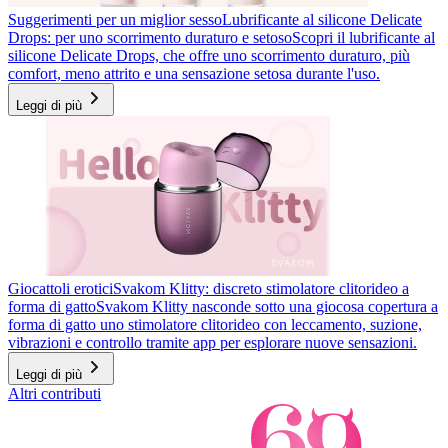
Suggerimenti per un miglior sesso
Lubrificante al silicone Delicate
Drops: per uno scorrimento duraturo e setoso
Scopri il lubrificante al
silicone Delicate Drops, che offre uno scorrimento duraturo, più
comfort, meno attrito e una sensazione setosa durante l'uso.
Leggi di più
Giocattoli erotici
Svakom Klitty: discreto stimolatore clitorideo a
forma di gatto
Svakom Klitty nasconde sotto una giocosa copertura a
forma di gatto uno stimolatore clitorideo con leccamento, suzione,
vibrazioni e controllo tramite app per esplorare nuove sensazioni.
Leggi di più
Altri contributi