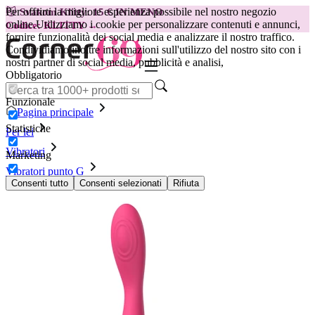
Per offrirti la migliore esperienza possibile nel nostro negozio
😽
Svakom Klitty: 15 € IN MENO
online.
Utilizziamo i cookie per personalizzare contenuti e annunci,
Codice: KLITTY →
fornire funzionalità dei social media e analizzare il nostro traffico.
Condividiamo inoltre informazioni sull'utilizzo del nostro sito con i
nostri partner di social media, pubblicità e analisi,
Obbligatorio
Funzionale
Pagina principale
Statistiche
Per lei
Vibratori
Marketing
Vibratori punto G
Vibratore Svakom - Iris, Rosa
Consenti tutto
Consenti selezionati
Rifiuta