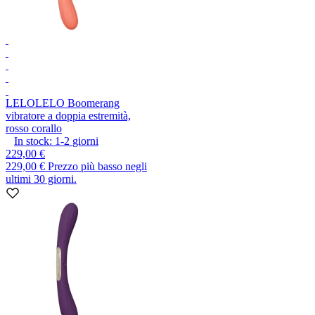
LELO
LELO Boomerang
vibratore a doppia estremità,
rosso corallo
In stock:
1-2
giorni
229,00 €
229,00 €
Prezzo più basso negli
ultimi 30 giorni.