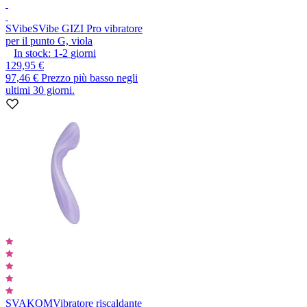
SVibe
SVibe GIZI Pro vibratore
per il punto G, viola
In stock:
1-2
giorni
129,95 €
97,46 €
Prezzo più basso negli
ultimi 30 giorni.
SVAKOM
Vibratore riscaldante