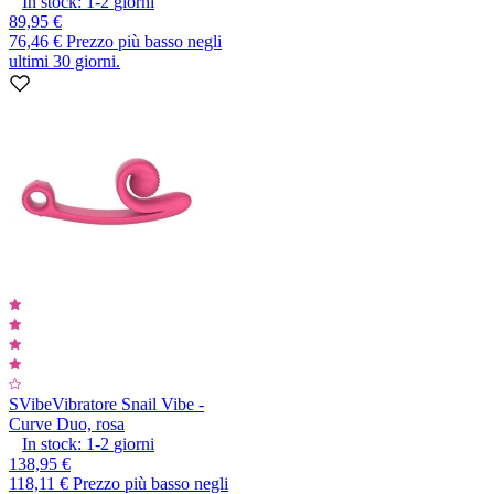
In stock:
1-2
giorni
89,95 €
76,46 €
Prezzo più basso negli
ultimi 30 giorni.
SVibe
Vibratore Snail Vibe -
Curve Duo, rosa
In stock:
1-2
giorni
138,95 €
118,11 €
Prezzo più basso negli