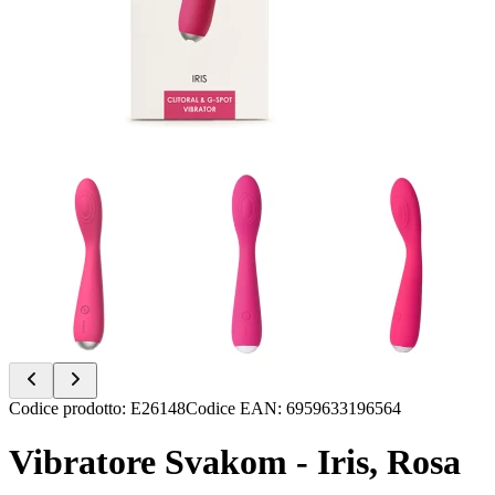
Item
Codice prodotto
:
E26148
Codice EAN
:
6959633196564
1
of
Vibratore Svakom - Iris, Rosa
11