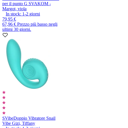
per il punto G SVAKOM -
Margot, viola
In stock:
1-2
giorni
79,95 €
67,96 €
Prezzo più basso negli
ultimi 30 giorni.
SVibe
Doppio Vibratore Snail
Vibe Gizi, Tiffany