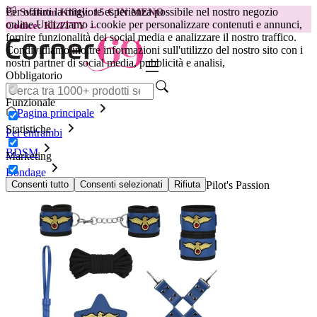
Per offrirti la migliore esperienza possibile nel nostro negozio
😽
Svakom Klitty: 15 € IN MENO
online.
Utilizziamo i cookie per personalizzare contenuti e annunci,
Codice: KLITTY →
fornire funzionalità dei social media e analizzare il nostro traffico.
Condividiamo inoltre informazioni sull'utilizzo del nostro sito con i
nostri partner di social media, pubblicità e analisi,
Obbligatorio
Funzionale
Pagina principale
Statistiche
Per entrambi
BDSM
Marketing
Bondage
Set BDSM 11 pezzi Easytoys Online Only - Pilot's Passion
Consenti tutto
Consenti selezionati
Rifiuta