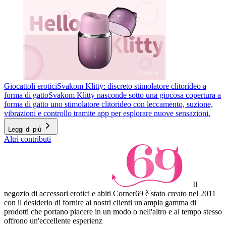
Giocattoli erotici
Svakom Klitty: discreto stimolatore clitorideo a
forma di gatto
Svakom Klitty nasconde sotto una giocosa copertura a
forma di gatto uno stimolatore clitorideo con leccamento, suzione,
vibrazioni e controllo tramite app per esplorare nuove sensazioni.
Leggi di più
Altri contributi
Il
negozio di accessori erotici e abiti Corner69 è stato creato nel 2011
con il desiderio di fornire ai nostri clienti un'ampia gamma di
prodotti che portano piacere in un modo o nell'altro e al tempo stesso
offrono un'eccellente esperienz