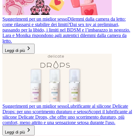
Suggerimenti per un miglior sesso
Dilemmi dalla camera da letto:
come rilassarsi e stabilire dei limiti?
Dai sex toy ai preliminari,
passando per la libido, i limiti nel BDSM e l’imbarazzo in negozio.
Lara e Monika rispondono agli autentici dilemmi dalla camera da
letto.
Leggi di più
Suggerimenti per un miglior sesso
Lubrificante al silicone Delicate
Drops: per uno scorrimento duraturo e setoso
Scopri il lubrificante al
silicone Delicate Drops, che offre uno scorrimento duraturo, più
comfort, meno attrito e una sensazione setosa durante l'uso.
Leggi di più