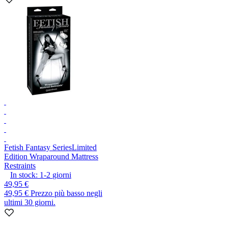
Fetish Fantasy Series
Limited
Edition Wraparound Mattress
Restraints
In stock:
1-2
giorni
49,95 €
49,95 €
Prezzo più basso negli
ultimi 30 giorni.