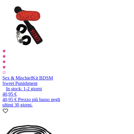
Sex & Mischief
Kit BDSM
Sweet Punishment
In stock:
1-2
giorni
40,95 €
40,95 €
Prezzo più basso negli
ultimi 30 giorni.