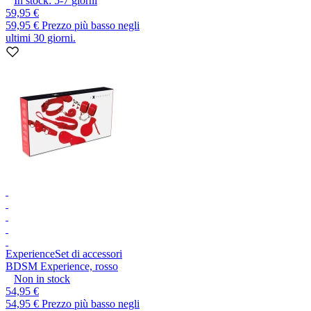
In stock:
5-7
giorni
59,95 €
59,95 €
Prezzo più basso negli
ultimi 30 giorni.
Experience
Set di accessori
BDSM Experience, rosso
Non in stock
54,95 €
54,95 €
Prezzo più basso negli