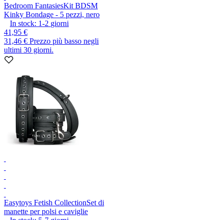
Bedroom Fantasies
Kit BDSM
Kinky Bondage - 5 pezzi, nero
In stock:
1-2
giorni
41,95 €
31,46 €
Prezzo più basso negli
ultimi 30 giorni.
Easytoys Fetish Collection
Set di
manette per polsi e caviglie