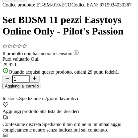
Item
Codice prodotto
:
ET-SM-010-ECO
Codice EAN
:
8719934030367
1
of
Set BDSM 11 pezzi Easytoys
10
Online Only - Pilot's Passion
Il prodotto non ha ancora recensioni.
Puoi valutarlo
Qui.
29,95 €
Quando acquisti questo prodotto, ottieni
29
punti fedeltà.
Aggiungi al carrello
In stock:
Spedizione
5-7
giorni lavorativi
Aggiungi prodotto alla lista dei desideri
Confezione discreta
Spediamo il tuo ordine in un imballaggio
completamente neutro senza indicazioni sul contenuto.