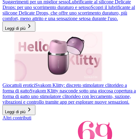
Suggerimenti per un miglior sesso
Lubrificante al silicone Delicate
Drops: per uno scorrimento duraturo e setoso
Scopri il lubrificante al
silicone Delicate Drops, che offre uno scorrimento duraturo, più
comfort, meno attrito e una sensazione setosa durante l'uso.
Leggi di più
Giocattoli erotici
Svakom Klitty: discreto stimolatore clitorideo a
forma di gatto
Svakom Klitty nasconde sotto una giocosa copertura a
forma di gatto uno stimolatore clitorideo con leccamento, suzione,
vibrazioni e controllo tramite app per esplorare nuove sensazioni.
Leggi di più
Altri contributi