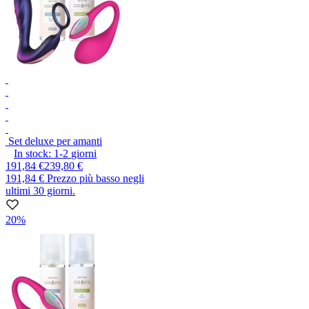
Set deluxe per amanti
In stock:
1-2
giorni
191,84 €
239,80 €
191,84 €
Prezzo più basso negli
ultimi 30 giorni.
20%