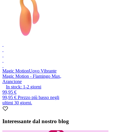
Magic Motion
Uovo Vibrante
Magic Motion - Flamingo Max,
Arancione
In stock:
1-2
giorni
99,95 €
99,95 €
Prezzo più basso negli
ultimi 30 giorni.
Interessante dal nostro blog