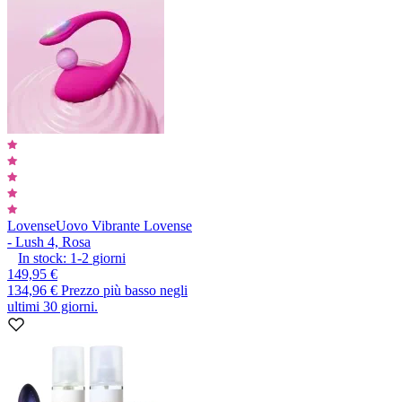
Lovense
Uovo Vibrante Lovense
- Lush 4, Rosa
In stock:
1-2
giorni
149,95 €
134,96 €
Prezzo più basso negli
ultimi 30 giorni.