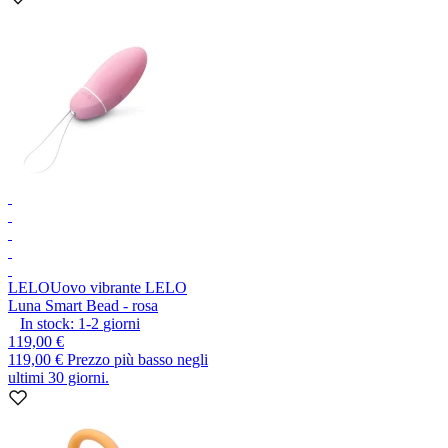
LELO
Uovo vibrante LELO
Luna Smart Bead - rosa
In stock:
1-2
giorni
119,00 €
119,00 €
Prezzo più basso negli
ultimi 30 giorni.