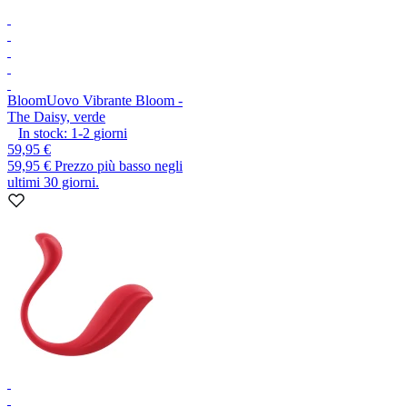
Bloom
Uovo Vibrante Bloom -
The Daisy, verde
In stock:
1-2
giorni
59,95 €
59,95 €
Prezzo più basso negli
ultimi 30 giorni.