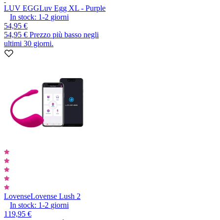
LUV EGG
Luv Egg XL - Purple
In stock:
1-2
giorni
54,95 €
54,95 €
Prezzo più basso negli
ultimi 30 giorni.
Lovense
Lovense Lush 2
In stock:
1-2
giorni
119,95 €