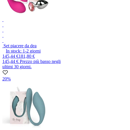
Set piacere da dea
In stock:
1-2
giorni
145,44 €
181,80 €
145,44 €
Prezzo più basso negli
ultimi 30 giorni.
20%