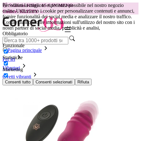
Per offrirti la migliore esperienza possibile nel nostro negozio
😽
Svakom Klitty: 15 € IN MENO
online.
Utilizziamo i cookie per personalizzare contenuti e annunci,
Codice: KLITTY →
fornire funzionalità dei social media e analizzare il nostro traffico.
Condividiamo inoltre informazioni sull'utilizzo del nostro sito con i
nostri partner di social media, pubblicità e analisi,
Obbligatorio
Funzionale
Pagina principale
Statistiche
Per lei
Vibratori
Marketing
Ovetti vibranti
Ovetto vibrante Rithual Reva Up&Down
Consenti tutto
Consenti selezionati
Rifiuta