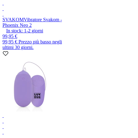
SVAKOM
Vibratore Svakom -
Phoenix Neo 2
In stock:
1-2
giorni
99,95 €
99,95 €
Prezzo più basso negli
ultimi 30 giorni.