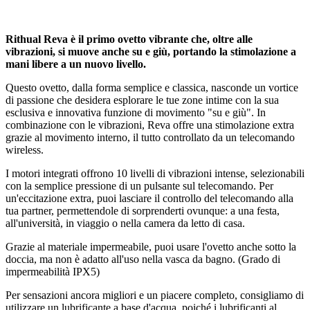
Rithual Reva è il primo ovetto vibrante che, oltre alle
vibrazioni, si muove anche su e giù, portando la stimolazione a
mani libere a un nuovo livello.
Questo ovetto, dalla forma semplice e classica, nasconde un vortice
di passione che desidera esplorare le tue zone intime con la sua
esclusiva e innovativa funzione di movimento "su e giù". In
combinazione con le vibrazioni, Reva offre una stimolazione extra
grazie al movimento interno, il tutto controllato da un telecomando
wireless.
I motori integrati offrono 10 livelli di vibrazioni intense, selezionabili
con la semplice pressione di un pulsante sul telecomando. Per
un'eccitazione extra, puoi lasciare il controllo del telecomando alla
tua partner, permettendole di sorprenderti ovunque: a una festa,
all'università, in viaggio o nella camera da letto di casa.
Grazie al materiale impermeabile, puoi usare l'ovetto anche sotto la
doccia, ma non è adatto all'uso nella vasca da bagno. (Grado di
impermeabilità IPX5)
Per sensazioni ancora migliori e un piacere completo, consigliamo di
utilizzare un lubrificante a base d'acqua, poiché i lubrificanti al