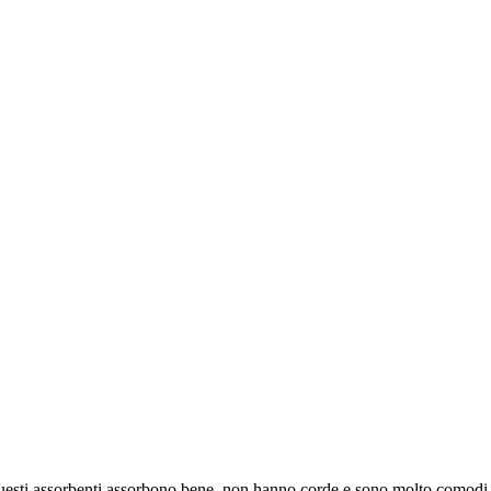
sti assorbenti assorbono bene, non hanno corde e sono molto comodi da