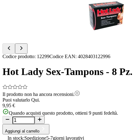
of
2
Item
Codice prodotto
:
12299
Codice EAN
:
4028403122996
1
of
Hot Lady Sex-Tampons - 8 Pz.
2
Il prodotto non ha ancora recensioni.
Puoi valutarlo
Qui.
9,95 €
Quando acquisti questo prodotto, ottieni
9
punti fedeltà.
Aggiungi al carrello
In stock:
Spedizione
5-7
giorni lavorativi