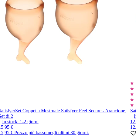
Satisfyer
Set Coppetta Mestruale Satisfyer Feel Secure - Arancione,
Sat
Set di 2
I
In stock:
1-2
giorni
12
15,95 €
12
15,95 €
Prezzo più basso negli ultimi 30 giorni.