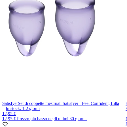
Satisfyer
Set di coppette mestruali Satisfyer - Feel Confident, Lilla
In stock:
1-2
giorni
12,95 €
12,95 €
Prezzo più basso negli ultimi 30 giorni.