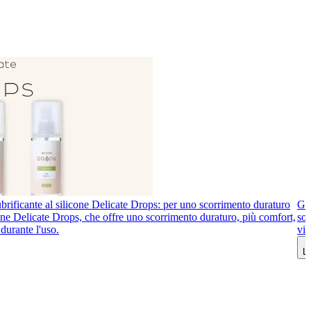
brificante al silicone Delicate Drops: per uno scorrimento duraturo
Gio
icone Delicate Drops, che offre uno scorrimento duraturo, più comfort,
sot
durante l'uso.
vib
Le