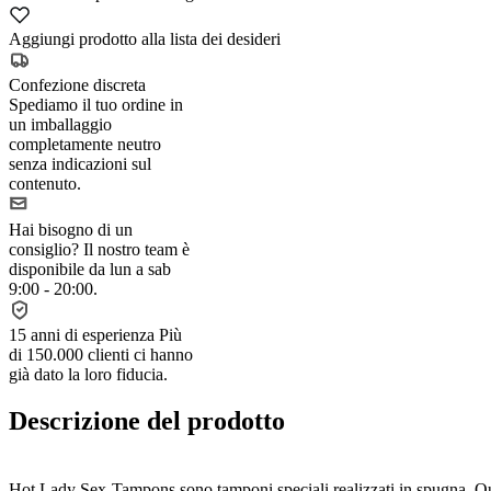
Aggiungi prodotto alla lista dei desideri
Confezione discreta
Spediamo il tuo ordine in
un imballaggio
completamente neutro
senza indicazioni sul
contenuto.
Hai bisogno di un
consiglio?
Il nostro team è
disponibile da lun a sab
9:00 - 20:00.
15 anni di esperienza
Più
di 150.000 clienti ci hanno
già dato la loro fiducia.
Descrizione del prodotto
Hot Lady Sex-Tampons sono tamponi speciali realizzati in spugna. Que