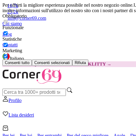
Per offrirti la migliore esperienza possibile nel nostro negozio online.
U
16,7k
inoltre informazioni sull'utilizzo del nostro sito con i nostri partner di 
25,2k
Obbligatorio
info@corner69.com
Chi siamo
Funzionale
Blog
Statistiche
Contatti
Marketing
Italiano
Consenti tutto
Consenti selezionati
Rifiuta
😽
Svakom Klitty: 15 € IN MENO
Codice: KLITTY →
Profilo
Lista desideri
Per lei
Per lui
Per entrambi
Per del sesso migliore
Anale
Dr