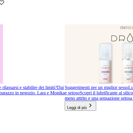
ilassarsi e stabilire dei limiti?
Dai
Suggerimenti per un miglior sesso
Lu
imbarazzo in negozio. Lara e Monika
e setoso
Scopri il lubrificante al sil
meno attrito e una sensazione setosa 
Leggi di più