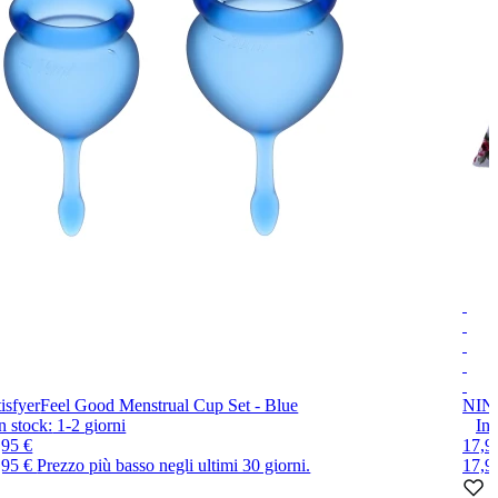
isfyer
Feel Good Menstrual Cup Set - Blue
NIN
n stock:
1-2
giorni
In 
,95 €
17,9
,95 €
Prezzo più basso negli ultimi 30 giorni.
17,9