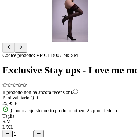
of
8
Item
Codice prodotto
:
VP-CHR007-blk-SM
1
of
Exclusive Stay ups - Love me mo
8
Il prodotto non ha ancora recensioni.
Puoi valutarlo
Qui.
25,95 €
Quando acquisti questo prodotto, ottieni
25
punti fedeltà.
Taglia
S/M
L/XL