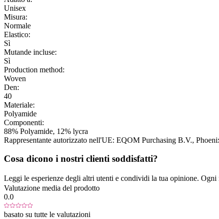
Unisex
Misura:
Normale
Elastico:
Sì
Mutande incluse:
Sì
Production method:
Woven
Den:
40
Materiale:
Polyamide
Componenti:
88% Polyamide, 12% lycra
Rappresentante autorizzato nell'UE:
EQOM Purchasing B.V.
, Phoen
Cosa dicono i nostri clienti soddisfatti?
Leggi le esperienze degli altri utenti e condividi la tua opinione. Ogni re
Valutazione media del prodotto
0.0
basato su tutte le valutazioni