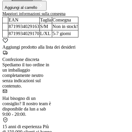
Aggiungi al carrello
Maggiori informazioni sulla consegna
EAN
Taglia
Consegna
8719934029163
S/M
Non in stock!
8719934029170
L/XL
5-7
giorni
Aggiungi prodotto alla lista dei desideri
Confezione discreta
Spediamo il tuo ordine in
un imballaggio
completamente neutro
senza indicazioni sul
contenuto.
Hai bisogno di un
consiglio?
Il nostro team è
disponibile da lun a sab
9:00 - 20:00.
15 anni di esperienza
Più
di 150.000 clienti ci hanno