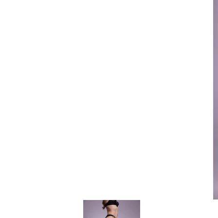
Item
1