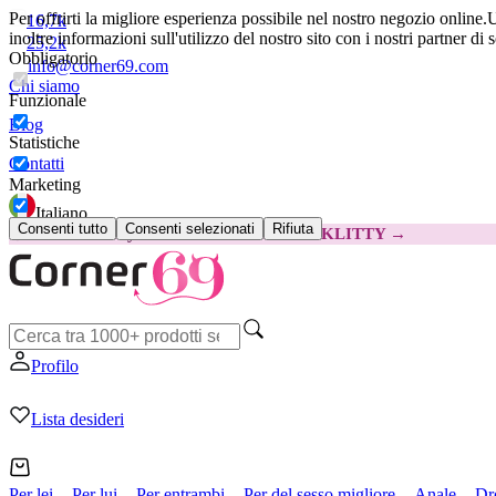
Per offrirti la migliore esperienza possibile nel nostro negozio online.
U
16,7k
inoltre informazioni sull'utilizzo del nostro sito con i nostri partner di 
25,2k
Obbligatorio
info@corner69.com
Chi siamo
Funzionale
Blog
Statistiche
Contatti
Marketing
Italiano
Consenti tutto
Consenti selezionati
Rifiuta
😽
Svakom Klitty: 15 € IN MENO
Codice: KLITTY →
Profilo
Lista desideri
Per lei
Per lui
Per entrambi
Per del sesso migliore
Anale
Dr