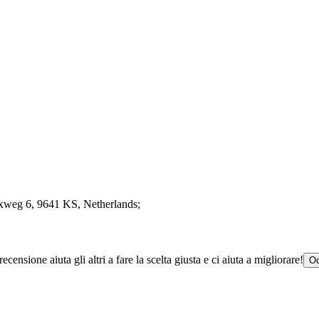
ixweg 6
, 9641 KS
, Netherlands;
censione aiuta gli altri a fare la scelta giusta e ci aiuta a migliorare!
Od