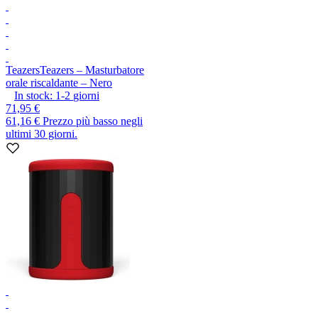
Teazers
Teazers – Masturbatore
orale riscaldante – Nero
In stock:
1-2
giorni
71,95 €
61,16 €
Prezzo più basso negli
ultimi 30 giorni.