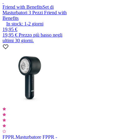
Friend with Benefits
Set di
Masturbatori 3 Pezzi Friend with
Benefits
In stock:
1-2
giorni
19,95 €
19,95 €
Prezzo più basso negli
ultimi 30 giorni.
FPPR.
Masturbatore FPPR -