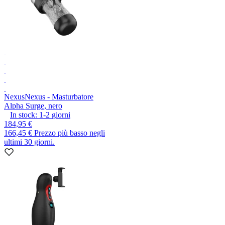
Nexus
Nexus - Masturbatore
Alpha Surge, nero
In stock:
1-2
giorni
184,95 €
166,45 €
Prezzo più basso negli
ultimi 30 giorni.