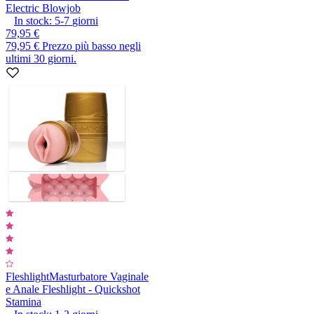
Electric Blowjob
In stock:
5-7
giorni
79,95 €
79,95 €
Prezzo più basso negli
ultimi 30 giorni.
Fleshlight
Masturbatore Vaginale
e Anale Fleshlight - Quickshot
Stamina