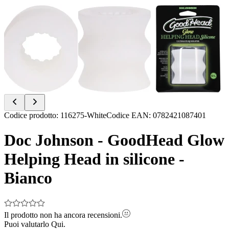
Item
Codice prodotto
:
116275-White
Codice EAN
:
0782421087401
1
of
Doc Johnson - GoodHead Glow
3
Helping Head in silicone -
Bianco
Il prodotto non ha ancora recensioni.
Puoi valutarlo
Qui.