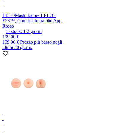
LELO
Masturbatore LELO -
F2S™, Controllato tramite App,
Rosso
In stock:
1-2
giorni
199,00 €
199,00 €
Prezzo più basso negli
ultimi 30 giorni.