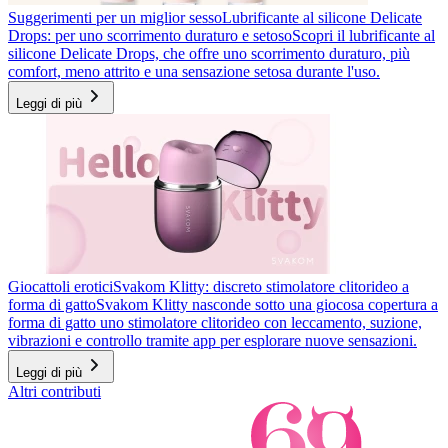
Suggerimenti per un miglior sesso
Lubrificante al silicone Delicate
Drops: per uno scorrimento duraturo e setoso
Scopri il lubrificante al
silicone Delicate Drops, che offre uno scorrimento duraturo, più
comfort, meno attrito e una sensazione setosa durante l'uso.
Leggi di più
Giocattoli erotici
Svakom Klitty: discreto stimolatore clitorideo a
forma di gatto
Svakom Klitty nasconde sotto una giocosa copertura a
forma di gatto uno stimolatore clitorideo con leccamento, suzione,
vibrazioni e controllo tramite app per esplorare nuove sensazioni.
Leggi di più
Altri contributi