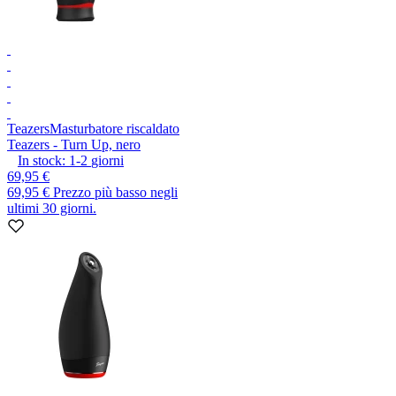
Teazers
Masturbatore riscaldato
Teazers - Turn Up, nero
In stock:
1-2
giorni
69,95 €
69,95 €
Prezzo più basso negli
ultimi 30 giorni.