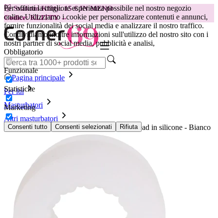
Per offrirti la migliore esperienza possibile nel nostro negozio
😽
Svakom Klitty: 15 € IN MENO
online.
Utilizziamo i cookie per personalizzare contenuti e annunci,
Codice: KLITTY →
fornire funzionalità dei social media e analizzare il nostro traffico.
Condividiamo inoltre informazioni sull'utilizzo del nostro sito con i
nostri partner di social media, pubblicità e analisi,
Obbligatorio
Funzionale
Pagina principale
Statistiche
Per lui
Masturbatori
Marketing
Altri masturbatori
Doc Johnson - GoodHead Glow Helping Head in silicone - Bianco
Consenti tutto
Consenti selezionati
Rifiuta