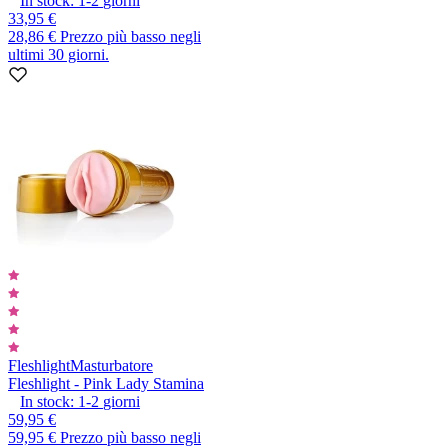
In stock:
1-2
giorni
33,95 €
28,86 €
Prezzo più basso negli
ultimi 30 giorni.
Fleshlight
Masturbatore
Fleshlight - Pink Lady Stamina
In stock:
1-2
giorni
59,95 €
59,95 €
Prezzo più basso negli