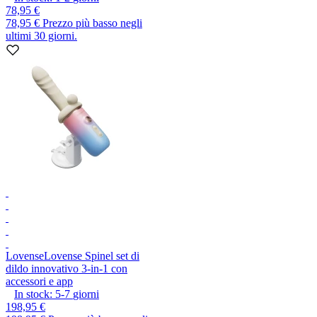
78,95 €
78,95 €
Prezzo più basso negli
ultimi 30 giorni.
Lovense
Lovense Spinel set di
dildo innovativo 3-in-1 con
accessori e app
In stock:
5-7
giorni
198,95 €