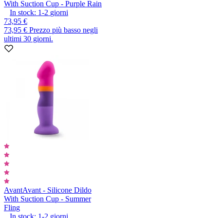
With Suction Cup - Purple Rain
In stock:
1-2
giorni
73,95 €
73,95 €
Prezzo più basso negli
ultimi 30 giorni.
Avant
Avant - Silicone Dildo
With Suction Cup - Summer
Fling
In stock:
1-2
giorni