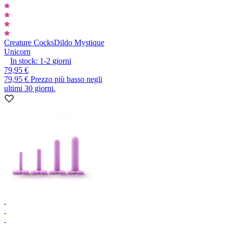
Creature Cocks
Dildo Mystique
Unicorn
In stock:
1-2
giorni
79,95 €
79,95 €
Prezzo più basso negli
ultimi 30 giorni.