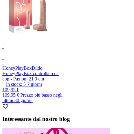
HoneyPlayBox
Dildo
HoneyPlayBox controllato da
app - Paxton, 21.9 cm
In stock:
5-7
giorni
109,95 €
109,95 €
Prezzo più basso negli
ultimi 30 giorni.
Interessante dal nostro blog