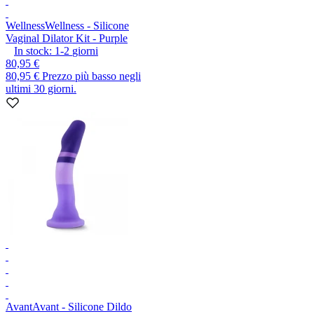
Wellness
Wellness - Silicone
Vaginal Dilator Kit - Purple
In stock:
1-2
giorni
80,95 €
80,95 €
Prezzo più basso negli
ultimi 30 giorni.
Avant
Avant - Silicone Dildo