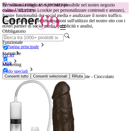
Per offrirti la migliore esperienza possibile nel nostro negozio
😽
Svakom Klitty: 15 € IN MENO
online.
Utilizziamo i cookie per personalizzare contenuti e annunci,
Codice: KLITTY →
fornire funzionalità dei social media e analizzare il nostro traffico.
Condividiamo inoltre informazioni sull'utilizzo del nostro sito con i
nostri partner di social media, pubblicità e analisi,
Obbligatorio
Funzionale
Pagina principale
Statistiche
Per lei
Dildi
Marketing
Dildo speciali
Doc Johnson - Bust It Pene realistico eiaculante - Cioccolato
Consenti tutto
Consenti selezionati
Rifiuta