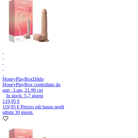
HoneyPlayBox
Dildo
HoneyPlayBox controllato da
app - Luis, 21.99 cm
In stock:
5-7
giorni
119,95 €
119,95 €
Prezzo più basso negli
ultimi 30 giorni.