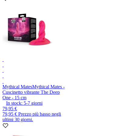
Mythical Mates
Mythical Mates -
Cuscinetto vibrante The Deep
One - 15 cm
In stock:
5-7
giorni
79,95 €
79,95 €
Prezzo più basso negli
ultimi 30 giorni.