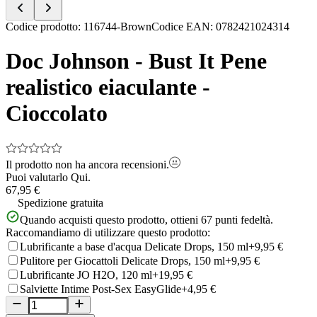
Item
Codice prodotto
:
116744-Brown
Codice EAN
:
0782421024314
1
of
Doc Johnson - Bust It Pene
5
realistico eiaculante -
Cioccolato
Il prodotto non ha ancora recensioni.
Puoi valutarlo
Qui.
67,95 €
Spedizione gratuita
Quando acquisti questo prodotto, ottieni
67
punti fedeltà.
Raccomandiamo di utilizzare questo prodotto:
Lubrificante a base d'acqua Delicate Drops, 150 ml
+9,95 €
Pulitore per Giocattoli Delicate Drops, 150 ml
+9,95 €
Lubrificante JO H2O, 120 ml
+19,95 €
Salviette Intime Post-Sex EasyGlide
+4,95 €