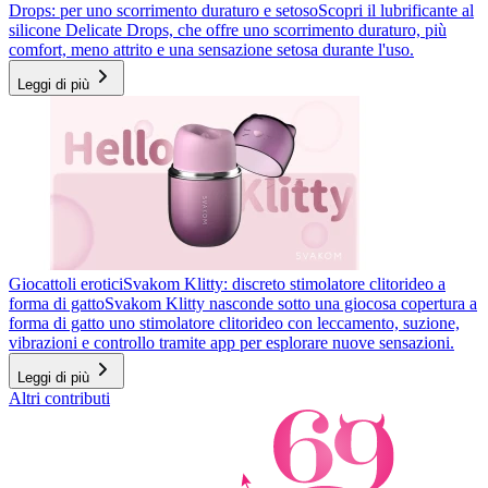
Drops: per uno scorrimento duraturo e setoso
Scopri il lubrificante al
silicone Delicate Drops, che offre uno scorrimento duraturo, più
comfort, meno attrito e una sensazione setosa durante l'uso.
Leggi di più
Giocattoli erotici
Svakom Klitty: discreto stimolatore clitorideo a
forma di gatto
Svakom Klitty nasconde sotto una giocosa copertura a
forma di gatto uno stimolatore clitorideo con leccamento, suzione,
vibrazioni e controllo tramite app per esplorare nuove sensazioni.
Leggi di più
Altri contributi