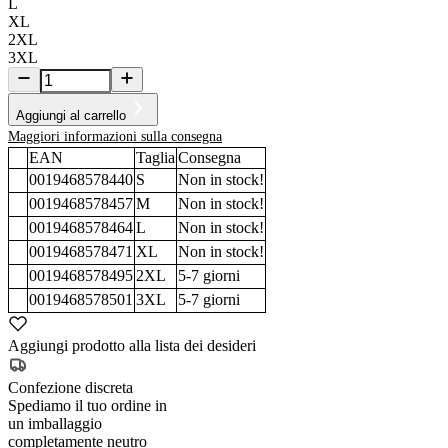
L
XL
2XL
3XL
Aggiungi al carrello
Maggiori informazioni sulla consegna
EAN
Taglia
Consegna
0019468578440
S
Non in stock!
0019468578457
M
Non in stock!
0019468578464
L
Non in stock!
0019468578471
XL
Non in stock!
0019468578495
2XL
5-7
giorni
0019468578501
3XL
5-7
giorni
Aggiungi prodotto alla lista dei desideri
Confezione discreta
Spediamo il tuo ordine in
un imballaggio
completamente neutro