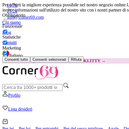
Per offrirti la migliore esperienza possibile nel nostro negozio online.
U
16,7k
inoltre informazioni sull'utilizzo del nostro sito con i nostri partner di 
25,2k
Obbligatorio
info@corner69.com
Chi siamo
Funzionale
Blog
Statistiche
Contatti
Marketing
Italiano
Consenti tutto
Consenti selezionati
Rifiuta
😽
Svakom Klitty: 15 € IN MENO
Codice: KLITTY →
Profilo
Lista desideri
Per lei
Per lui
Per entrambi
Per del sesso migliore
Anale
Dr