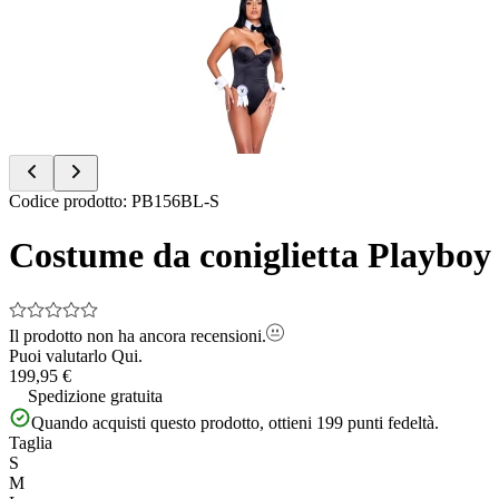
of
4
Item
Codice prodotto
:
PB156BL-S
1
of
Costume da coniglietta Playboy
4
Il prodotto non ha ancora recensioni.
Puoi valutarlo
Qui.
199,95 €
Spedizione gratuita
Quando acquisti questo prodotto, ottieni
199
punti fedeltà.
Taglia
S
M