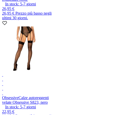
In stock:
5-7
giorni
26,95 €
26,95 €
Prezzo più basso negli
ultimi 30 giorni.
Obsessive
Calze autoreggenti
velate Obsessive S823, nero
In stock:
5-7
giorni
22,95 €