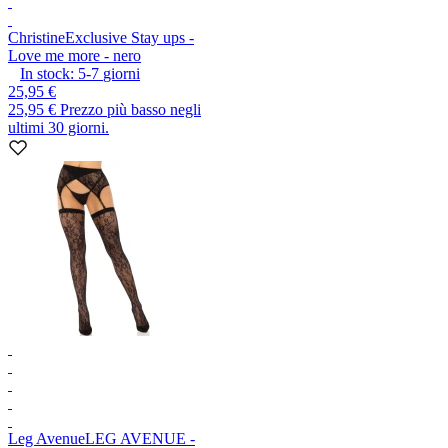
Christine
Exclusive Stay ups -
Love me more - nero
In stock:
5-7
giorni
25,95 €
25,95 €
Prezzo più basso negli
ultimi 30 giorni.
Leg Avenue
LEG AVENUE -