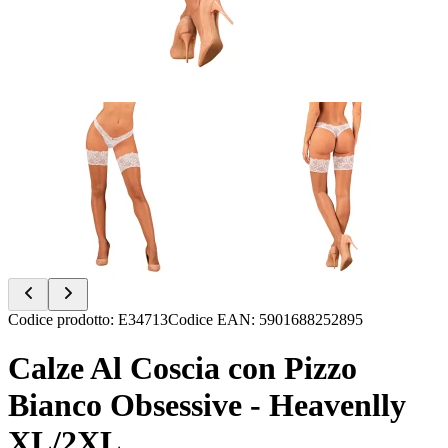
Item
Codice prodotto
:
E34713
Codice EAN
:
5901688252895
1
of
Calze Al Coscia con Pizzo
2
Bianco Obsessive - Heavenlly
XL/2XL