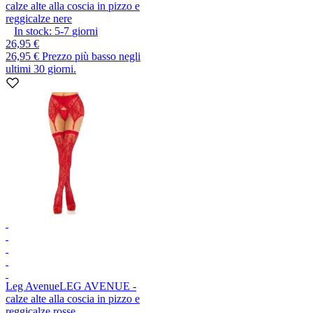
calze alte alla coscia in pizzo e
reggicalze nere
In stock:
5-7
giorni
26,95 €
26,95 €
Prezzo più basso negli
ultimi 30 giorni.
Leg Avenue
LEG AVENUE -
calze alte alla coscia in pizzo e
reggicalze rosse