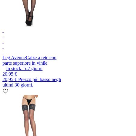
Leg Avenue
Calze a rete con
parte superiore in vinile
In stock:
5-7
giorni
20,95 €
20,95 €
Prezzo più basso negli
ultimi 30 giorni.