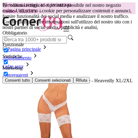
Per offrirti la migliore esperienza possibile nel nostro negozio
😽
Svakom Klitty: 15 € IN MENO
online.
Utilizziamo i cookie per personalizzare contenuti e annunci,
Codice: KLITTY →
fornire funzionalità dei social media e analizzare il nostro traffico.
Condividiamo inoltre informazioni sull'utilizzo del nostro sito con i
nostri partner di social media, pubblicità e analisi,
Obbligatorio
Funzionale
Pagina principale
Statistiche
Abbigliamento
Calze sexy
Marketing
Autoreggenti
Calze Al Coscia con Pizzo Bianco Obsessive - Heavenlly XL/2XL
Consenti tutto
Consenti selezionati
Rifiuta