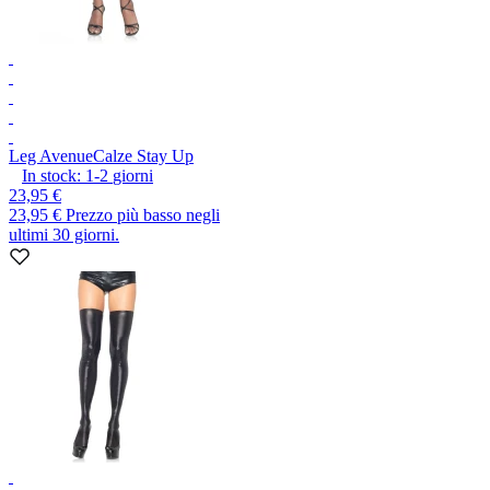
Leg Avenue
Calze Stay Up
In stock:
1-2
giorni
23,95 €
23,95 €
Prezzo più basso negli
ultimi 30 giorni.