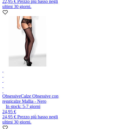
22,95 €
Prezzo più basso negli
ultimi 30 giorni.
Obsessive
Calze Obsessive con
reggicalze Mallia - Nero
In stock:
5-7
giorni
24,95 €
24,95 €
Prezzo più basso negli
ultimi 30 giorni.