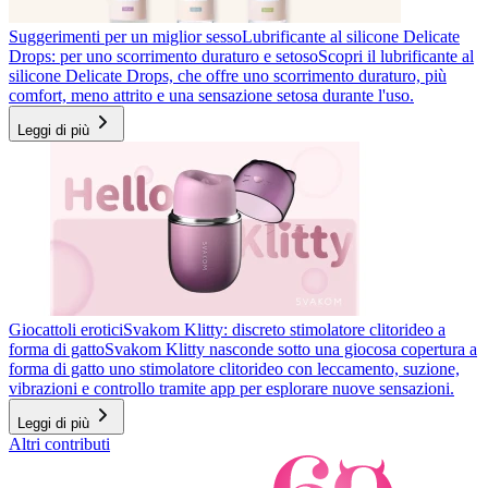
Suggerimenti per un miglior sesso
Lubrificante al silicone Delicate
Drops: per uno scorrimento duraturo e setoso
Scopri il lubrificante al
silicone Delicate Drops, che offre uno scorrimento duraturo, più
comfort, meno attrito e una sensazione setosa durante l'uso.
Leggi di più
Giocattoli erotici
Svakom Klitty: discreto stimolatore clitorideo a
forma di gatto
Svakom Klitty nasconde sotto una giocosa copertura a
forma di gatto uno stimolatore clitorideo con leccamento, suzione,
vibrazioni e controllo tramite app per esplorare nuove sensazioni.
Leggi di più
Altri contributi