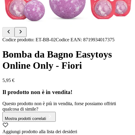
Item
Codice prodotto
:
ET-BB-02
Codice EAN
:
8719934017375
1
of
Bomba da Bagno Easytoys
4
Online Only - Fiori
5,95 €
Il prodotto non è in vendita!
Questo prodotto non è più in vendita, forse possiamo offrirti
qualcosa di simile?
Mostra prodotti correlati
Aggiungi prodotto alla lista dei desideri