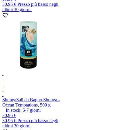
30,95 €
Prezzo più basso negli
ultimi 30 giorni.
Shunga
Sali da Bagno Shunga -
Ocean Temptations, 500 g
In stock:
5-7
giorni
30,95 €
30,95 €
Prezzo più basso negli
ultimi 30 giorni.