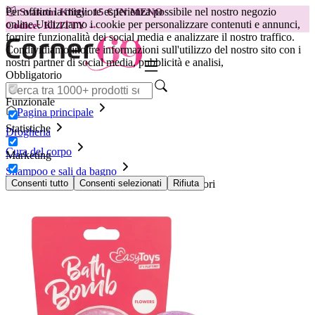
Per offrirti la migliore esperienza possibile nel nostro negozio
😽
Svakom Klitty: 15 € IN MENO
online.
Utilizziamo i cookie per personalizzare contenuti e annunci,
Codice: KLITTY →
fornire funzionalità dei social media e analizzare il nostro traffico.
Condividiamo inoltre informazioni sull'utilizzo del nostro sito con i
nostri partner di social media, pubblicità e analisi,
Obbligatorio
Funzionale
Pagina principale
Statistiche
Drogheria
Cura del corpo
Marketing
Shampoo e sali da bagno
Bomba da Bagno Easytoys Online Only - Fiori
Consenti tutto
Consenti selezionati
Rifiuta