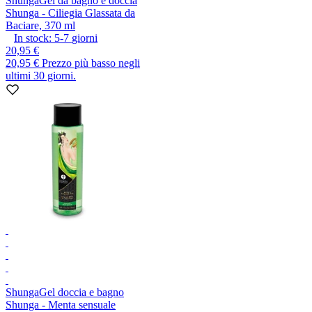
Shunga
Gel da bagno e doccia
Shunga - Ciliegia Glassata da
Baciare, 370 ml
In stock:
5-7
giorni
20,95 €
20,95 €
Prezzo più basso negli
ultimi 30 giorni.
Shunga
Gel doccia e bagno
Shunga - Menta sensuale