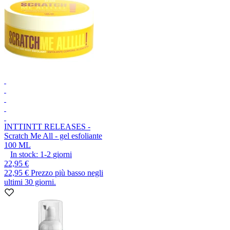
INTT
INTT RELEASES -
Scratch Me All - gel esfoliante
100 ML
In stock:
1-2
giorni
22,95 €
22,95 €
Prezzo più basso negli
ultimi 30 giorni.