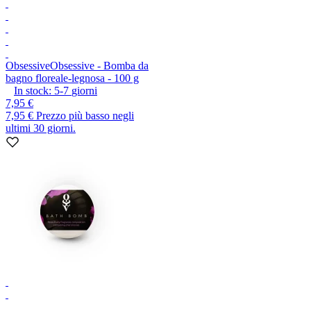
Obsessive
Obsessive - Bomba da
bagno floreale-legnosa - 100 g
In stock:
5-7
giorni
7,95 €
7,95 €
Prezzo più basso negli
ultimi 30 giorni.