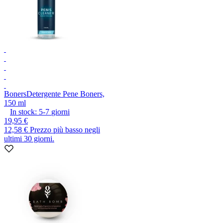
Boners
Detergente Pene Boners,
150 ml
In stock:
5-7
giorni
19,95 €
12,58 €
Prezzo più basso negli
ultimi 30 giorni.