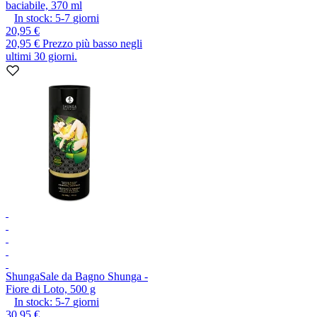
baciabile, 370 ml
In stock:
5-7
giorni
20,95 €
20,95 €
Prezzo più basso negli
ultimi 30 giorni.
Shunga
Sale da Bagno Shunga -
Fiore di Loto, 500 g
In stock:
5-7
giorni
30,95 €