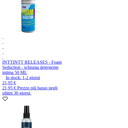
INTT
INTT RELEASES - Foam
Seduction - schiuma detergente
intima 50 ML
In stock:
1-2
giorni
21,95 €
21,95 €
Prezzo più basso negli
ultimi 30 giorni.