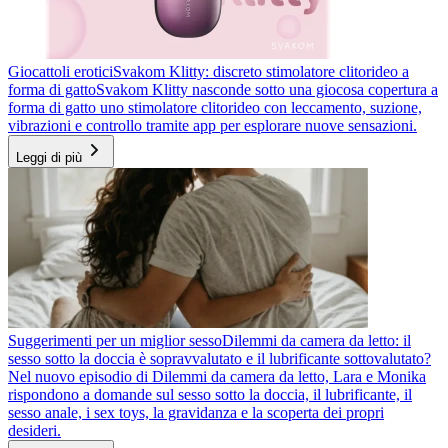
Giocattoli erotici
Svakom Klitty: discreto stimolatore clitorideo a
forma di gatto
Svakom Klitty nasconde sotto una giocosa copertura a
forma di gatto uno stimolatore clitorideo con leccamento, suzione,
vibrazioni e controllo tramite app per esplorare nuove sensazioni.
Leggi di più
Suggerimenti per un miglior sesso
Dilemmi da camera da letto: il
sesso sotto la doccia è sopravvalutato e il lubrificante sottovalutato?
Nel nuovo episodio di Dilemmi da camera da letto, Lara e Monika
rispondono a domande sul sesso sotto la doccia, il lubrificante, il
sesso anale, i sex toys, la gravidanza e la scoperta dei propri
desideri.