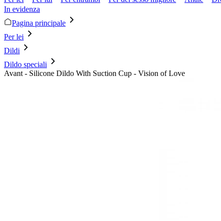
In evidenza
Pagina principale
Per lei
Dildi
Dildo speciali
Avant - Silicone Dildo With Suction Cup - Vision of Love