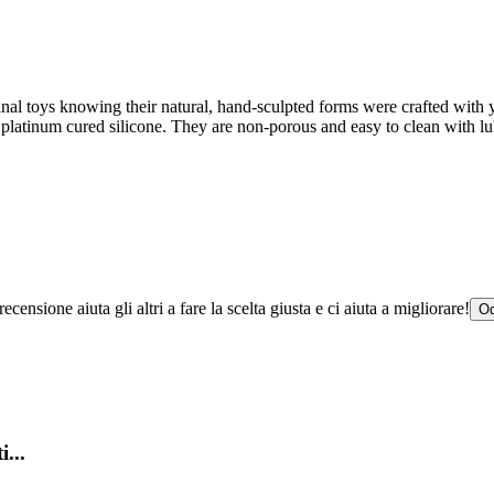
al toys knowing their natural, hand-sculpted forms were crafted with y
e, platinum cured silicone. They are non-porous and easy to clean with 
censione aiuta gli altri a fare la scelta giusta e ci aiuta a migliorare!
Od
i...