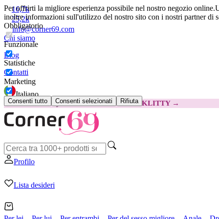
Per offrirti la migliore esperienza possibile nel nostro negozio online.
U
16,7k
inoltre informazioni sull'utilizzo del nostro sito con i nostri partner di 
25,2k
Obbligatorio
info@corner69.com
Chi siamo
Funzionale
Blog
Statistiche
Contatti
Marketing
Italiano
Consenti tutto
Consenti selezionati
Rifiuta
😽
Svakom Klitty: 15 € IN MENO
Codice: KLITTY →
Profilo
Lista desideri
Per lei
Per lui
Per entrambi
Per del sesso migliore
Anale
Dr