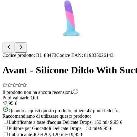
of
6
Item
Codice prodotto
:
BL-88473
Codice EAN
:
819835026143
1
of
Avant - Silicone Dildo With Suc
6
Il prodotto non ha ancora recensioni.
Puoi valutarlo
Qui.
47,95 €
Quando acquisti questo prodotto, ottieni
47
punti fedeltà.
Raccomandiamo di utilizzare questo prodotto:
Lubrificante a base d'acqua Delicate Drops, 150 ml
+9,95 €
Pulitore per Giocattoli Delicate Drops, 150 ml
+9,95 €
Lubrificante JO H2O, 120 ml
+19,95 €