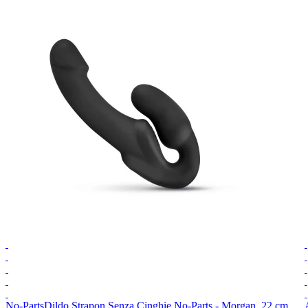
No-Parts
Dildo Strapon Senza Cinghie No-Parts - Morgan, 22 cm,