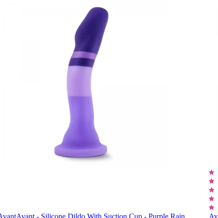
Avant
Avant - Silicone Dildo With Suction Cup - Purple Rain
Av