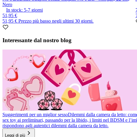
Nero
In stock:
5-7
giorni
51,95 €
51,95 €
Prezzo più basso negli ultimi 30 giorni.
Item
1
Interessante dal nostro blog
of
10
Suggerimenti per un miglior sesso
Dilemmi dalla camera da letto: come r
sex toy ai preliminari, passando per la libido, i limiti nel BDSM e l’
rispondono agli autentici dilemmi dalla camera da letto.
Leggi di più