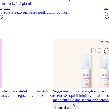
In stock:
1-2
giorni
I
73,95 €
78
73,95 €
Prezzo più basso negli ultimi 30 giorni.
78
ilassarsi e stabilire dei limiti?
Dai
Suggerimenti per un miglior sesso
Lu
imbarazzo in negozio. Lara e Monika
e setoso
Scopri il lubrificante al sil
meno attrito e una sensazione setosa 
Leggi di più