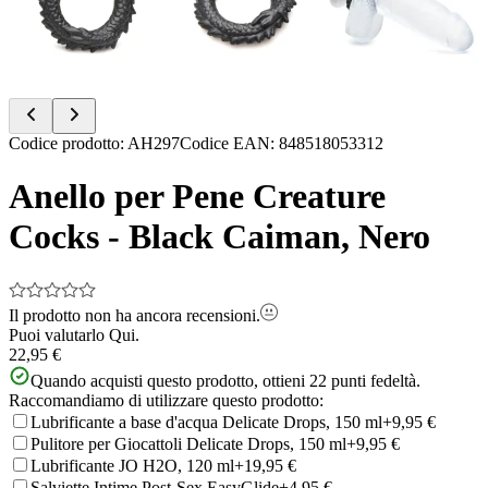
Item
Codice prodotto
:
AH297
Codice EAN
:
848518053312
1
of
Anello per Pene Creature
4
Cocks - Black Caiman, Nero
Il prodotto non ha ancora recensioni.
Puoi valutarlo
Qui.
22,95 €
Quando acquisti questo prodotto, ottieni
22
punti fedeltà.
Raccomandiamo di utilizzare questo prodotto:
Lubrificante a base d'acqua Delicate Drops, 150 ml
+9,95 €
Pulitore per Giocattoli Delicate Drops, 150 ml
+9,95 €
Lubrificante JO H2O, 120 ml
+19,95 €
Salviette Intime Post-Sex EasyGlide
+4,95 €