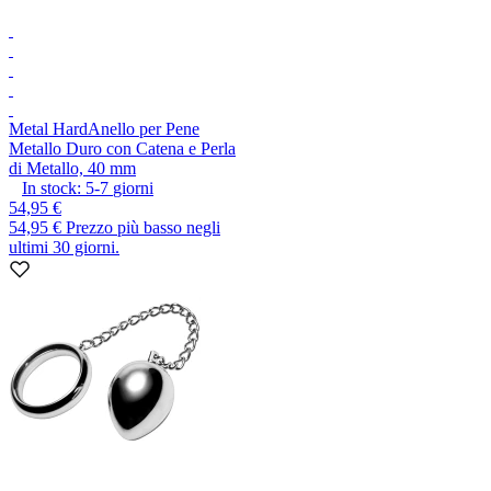
Metal Hard
Anello per Pene
Metallo Duro con Catena e Perla
di Metallo, 40 mm
In stock:
5-7
giorni
54,95 €
54,95 €
Prezzo più basso negli
ultimi 30 giorni.