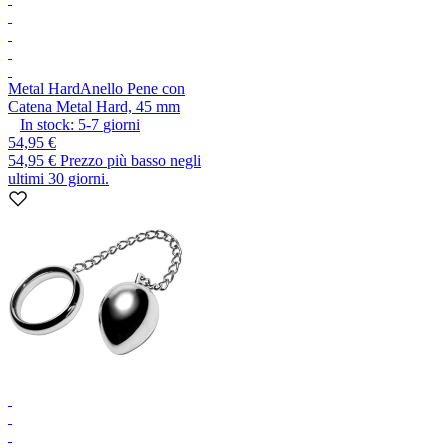
Metal Hard
Anello Pene con
Catena Metal Hard, 45 mm
In stock:
5-7
giorni
54,95 €
54,95 €
Prezzo più basso negli
ultimi 30 giorni.