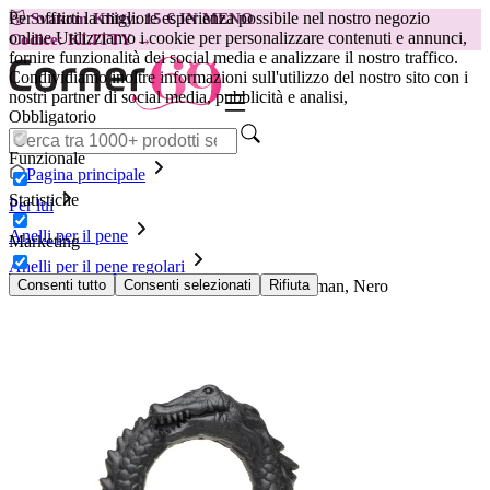
Per offrirti la migliore esperienza possibile nel nostro negozio
😽
Svakom Klitty: 15 € IN MENO
online.
Utilizziamo i cookie per personalizzare contenuti e annunci,
Codice: KLITTY →
fornire funzionalità dei social media e analizzare il nostro traffico.
Condividiamo inoltre informazioni sull'utilizzo del nostro sito con i
nostri partner di social media, pubblicità e analisi,
Obbligatorio
Funzionale
Pagina principale
Statistiche
Per lui
Anelli per il pene
Marketing
Anelli per il pene regolari
Anello per Pene Creature Cocks - Black Caiman, Nero
Consenti tutto
Consenti selezionati
Rifiuta