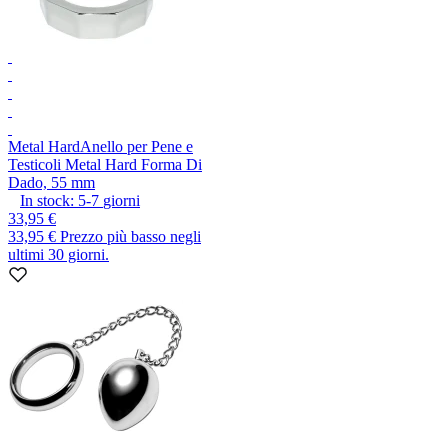
Metal Hard
Anello per Pene e
Testicoli Metal Hard Forma Di
Dado, 55 mm
In stock:
5-7
giorni
33,95 €
33,95 €
Prezzo più basso negli
ultimi 30 giorni.