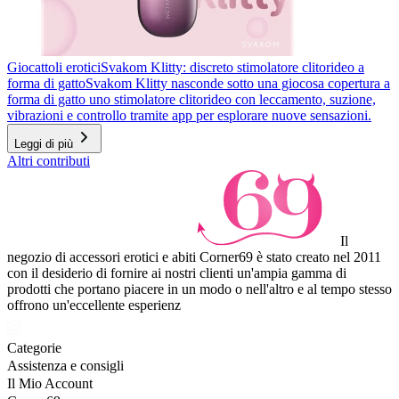
Giocattoli erotici
Svakom Klitty: discreto stimolatore clitorideo a
forma di gatto
Svakom Klitty nasconde sotto una giocosa copertura a
forma di gatto uno stimolatore clitorideo con leccamento, suzione,
vibrazioni e controllo tramite app per esplorare nuove sensazioni.
Leggi di più
Altri contributi
Il
negozio di accessori erotici e abiti Corner69 è stato creato nel 2011
con il desiderio di fornire ai nostri clienti un'ampia gamma di
prodotti che portano piacere in un modo o nell'altro e al tempo stesso
offrono un'eccellente esperienz
Categorie
Assistenza e consigli
Il Mio Account