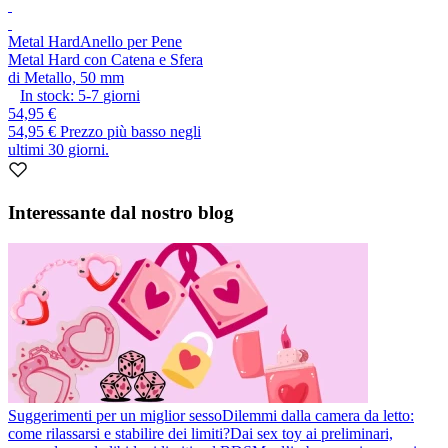
Metal Hard
Anello per Pene
Metal Hard con Catena e Sfera
di Metallo, 50 mm
In stock:
5-7
giorni
54,95 €
54,95 €
Prezzo più basso negli
ultimi 30 giorni.
Interessante dal nostro blog
Suggerimenti per un miglior sesso
Dilemmi dalla camera da letto:
come rilassarsi e stabilire dei limiti?
Dai sex toy ai preliminari,