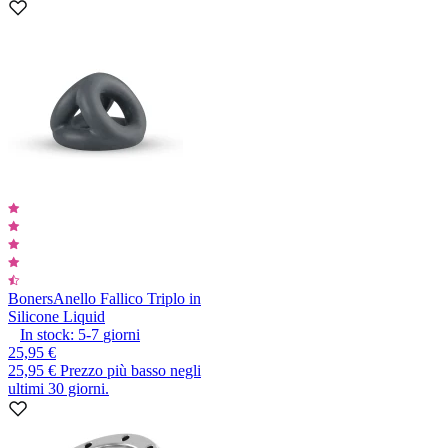
Boners
Anello Fallico Triplo in
Silicone Liquid
In stock:
5-7
giorni
25,95 €
25,95 €
Prezzo più basso negli
ultimi 30 giorni.